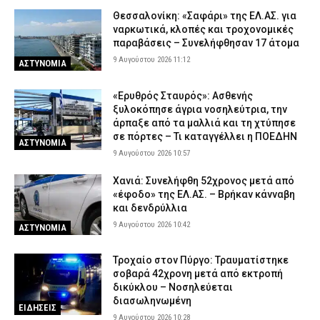
Θεσσαλονίκη: «Σαφάρι» της ΕΛ.ΑΣ. για
ναρκωτικά, κλοπές και τροχονομικές
παραβάσεις – Συνελήφθησαν 17 άτομα
9 Αυγούστου 2026 11:12
ΑΣΤΥΝΟΜΙΑ
«Ερυθρός Σταυρός»: Ασθενής
ξυλοκόπησε άγρια νοσηλεύτρια, την
άρπαξε από τα μαλλιά και τη χτύπησε
σε πόρτες – Τι καταγγέλλει η ΠΟΕΔΗΝ
ΑΣΤΥΝΟΜΙΑ
9 Αυγούστου 2026 10:57
Χανιά: Συνελήφθη 52χρονος μετά από
«έφοδο» της ΕΛ.ΑΣ. – Βρήκαν κάνναβη
και δενδρύλλια
9 Αυγούστου 2026 10:42
ΑΣΤΥΝΟΜΙΑ
Τροχαίο στον Πύργο: Τραυματίστηκε
σοβαρά 42χρονη μετά από εκτροπή
δικύκλου – Νοσηλεύεται
διασωληνωμένη
ΕΙΔΗΣΕΙΣ
9 Αυγούστου 2026 10:28