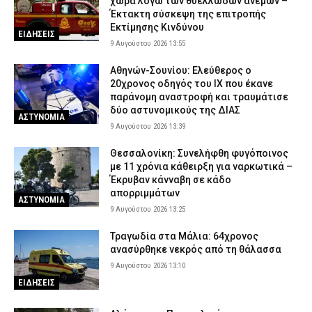
χώρα λόγω των θυελλωδών ανέμων –
Έκτακτη σύσκεψη της επιτροπής
Εκτίμησης Κινδύνου
ΕΙΔΗΣΕΙΣ
9 Αυγούστου 2026 13:55
Αθηνών-Σουνίου: Ελεύθερος ο
20χρονος οδηγός του ΙΧ που έκανε
παράνομη αναστροφή και τραυμάτισε
δύο αστυνομικούς της ΔΙΑΣ
ΑΣΤΥΝΟΜΙΑ
9 Αυγούστου 2026 13:39
Θεσσαλονίκη: Συνελήφθη φυγόποινος
με 11 χρόνια κάθειρξη για ναρκωτικά –
Έκρυβαν κάνναβη σε κάδο
απορριμμάτων
ΑΣΤΥΝΟΜΙΑ
9 Αυγούστου 2026 13:25
Τραγωδία στα Μάλια: 64χρονος
ανασύρθηκε νεκρός από τη θάλασσα
9 Αυγούστου 2026 13:10
ΕΙΔΗΣΕΙΣ