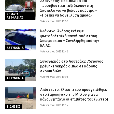
Αλόννησος: Περιπολικά και
πυροσβεστικά ταξιδεύουν στη
Σκόπελο για να βάλουν καύσιμα –
ΣΩΜΑΤΑ
«Πρέπει να δοθεί λύση άμεσα»
ΑΣΦΑΛΕΙΑΣ
9 Αυγούστου 2026 12:57
Ιωάννινα: Άνδρας έκλεψε
φωτοβολταϊκό πάνελ από στάση
λεωφορείου – Συνελήφθη από την
ΕΛ.ΑΣ.
ΑΣΤΥΝΟΜΙΑ
9 Αυγούστου 2026 12:42
Συναγερμός στο Λουτράκι: 75χρονος
βρέθηκε νεκρός δίπλα σε κάδους
σκουπιδιών
9 Αυγούστου 2026 12:28
ΑΣΤΥΝΟΜΙΑ
Απίστευτο: Ελικόπτερο προσγειώθηκε
στο Σαρακήνικο της Μήλου για να
κάνουν μπάνιο οι επιβάτες του (βίντεο)
9 Αυγούστου 2026 12:16
ΕΙΔΗΣΕΙΣ