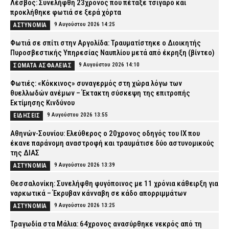
Λέσβος: Συνελήφθη 23χρονος που πέταξε τσιγάρο και
προκλήθηκε φωτιά σε ξερά χόρτα
9 Αυγούστου 2026 14:25
ΑΣΤΥΝΟΜΙΑ
Φωτιά σε σπίτι στην Αργολίδα: Τραυματίστηκε o Διοικητής
Πυροσβεστικής Υπηρεσίας Ναυπλίου μετά από έκρηξη (βίντεο)
9 Αυγούστου 2026 14:10
ΣΩΜΑΤΑ ΑΣΦΑΛΕΙΑΣ
Φωτιές: «Κόκκινος» συναγερμός στη χώρα λόγω των
θυελλωδών ανέμων – Έκτακτη σύσκεψη της επιτροπής
Εκτίμησης Κινδύνου
9 Αυγούστου 2026 13:55
ΕΙΔΗΣΕΙΣ
Αθηνών-Σουνίου: Ελεύθερος ο 20χρονος οδηγός του ΙΧ που
έκανε παράνομη αναστροφή και τραυμάτισε δύο αστυνομικούς
της ΔΙΑΣ
9 Αυγούστου 2026 13:39
ΑΣΤΥΝΟΜΙΑ
Θεσσαλονίκη: Συνελήφθη φυγόποινος με 11 χρόνια κάθειρξη για
ναρκωτικά – Έκρυβαν κάνναβη σε κάδο απορριμμάτων
9 Αυγούστου 2026 13:25
ΑΣΤΥΝΟΜΙΑ
Τραγωδία στα Μάλια: 64χρονος ανασύρθηκε νεκρός από τη