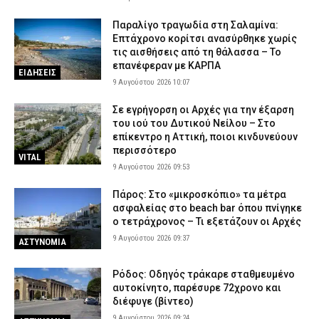
Παραλίγο τραγωδία στη Σαλαμίνα:
Επτάχρονο κορίτσι ανασύρθηκε χωρίς
τις αισθήσεις από τη θάλασσα – Το
επανέφεραν με ΚΑΡΠΑ
ΕΙΔΗΣΕΙΣ
9 Αυγούστου 2026 10:07
Σε εγρήγορση οι Αρχές για την έξαρση
του ιού του Δυτικού Νείλου – Στο
επίκεντρο η Αττική, ποιοι κινδυνεύουν
περισσότερο
VITAL
9 Αυγούστου 2026 09:53
Πάρος: Στο «μικροσκόπιο» τα μέτρα
ασφαλείας στο beach bar όπου πνίγηκε
ο τετράχρονος – Τι εξετάζουν οι Αρχές
9 Αυγούστου 2026 09:37
ΑΣΤΥΝΟΜΙΑ
Ρόδος: Οδηγός τράκαρε σταθμευμένο
αυτοκίνητο, παρέσυρε 72χρονο και
διέφυγε (βίντεο)
9 Αυγούστου 2026 09:24