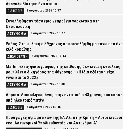
Απεγκλωβίστηκε ένα άτομο
8 Αυγούστου 2026 10:37
ΕΙΔΗΣΕΙΣ
Συνελήφθησαν τέσσερις νεαροί για ναρκωτικά στη
Θεσσαλονίκη
8 Αυγούστου 2026 10:27
ΑΣΤΥΝΟΜΙΑ
Ρόδος: Στη φυλακή ο 59χρονος που συνελήφθη με πάνω από ένα
κιλό κοκαΐνης
8 Αυγούστου 2026 10:13
ΔΙΚΑΙΟΣΥΝΗ
Marfin: «Στις φωτογραφίες της επίθεσης δεν είναι η εντολέας
μου» λέει ο δικηγόρος της 46χρονης – «Η ίδια εξέταση είχε
γίνει και το 2022»
8 Αυγούστου 2026 10:00
ΑΣΤΥΝΟΜΙΑ
Λάρισα: Διασωληνωμένος στην εντατική ο 43χρονος που έπεσε
από ηλεκτρικό πατίνι
8 Αυγούστου 2026 09:46
ΕΙΔΗΣΕΙΣ
Προαγωγές αξιωματικών της ΕΛ.ΑΣ. στην Κρήτη – Αυτοί είναι οι
νέοι Αστυνομικοί Υποδιευθυντές και Αστυνόμοι Α’