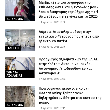
Marfin: «Στις φωτογραφίες της
7 Αυγούστου 2026 20:12
ΑΣΤΥΝΟΜΙΑ
επίθεσης δεν είναι η εντολέας μου»
Λάρισα: Οδηγός δικύκλου έπεσε σε σταθμευμένο αυτοκίνητο
λέει ο δικηγόρος της 46χρονης – «Η
και εγκατέλειψε το σημείο – Δείτε βίντεο
ίδια εξέταση είχε γίνει και το 2022»
ΑΣΤΥΝΟΜΙΑ
8 Αυγούστου 2026 10:00
7 Αυγούστου 2026 20:06
ΕΙΔΗΣΕΙΣ
Λάρισα: Διασωληνωμένος στην
εντατική ο 43χρονος που έπεσε από
ηλεκτρικό πατίνι
8 Αυγούστου 2026 09:46
ΕΙΔΗΣΕΙΣ
Προαγωγές αξιωματικών της ΕΛ.ΑΣ.
στην Κρήτη – Αυτοί είναι οι νέοι
Αστυνομικοί Υποδιευθυντές και
ΣΩΜΑΤΑ
Αστυνόμοι Α’
ΑΣΦΑΛΕΙΑΣ
8 Αυγούστου 2026 09:32
Πρωτοφανές περιστατικό στη
Θεσσαλονίκη: Τρύπησαν και
δηλητηρίασαν δέντρα στο κέντρο της
πόλης
ΑΣΤΥΝΟΜΙΑ
8 Αυγούστου 2026 09:19