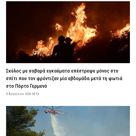
ΔΕΔΔΗΕ: Διακοπές ρεύματος σήμερα (8/8) στην Αττική – Δείτε
αναλυτικά ώρες και οδούς
8 Αυγούστου 2026 04:00
ΕΙΔΗΣΕΙΣ
Στενά του Ορμούζ: Κοντά σε συμφωνία Ομάν και Ιράν – Τι
δηλώνει Αμερικανός αξιωματούχος
7 Αυγούστου 2026 23:48
ΔΙΕΘΝΗ
Σοβαρό ατύχημα στην Ηλεία: 31χρονη έπεσε στην άμμο και
υπέστη κάταγμα στον αυχένα
7 Αυγούστου 2026 23:34
ΕΙΔΗΣΕΙΣ
Σκύλος με σοβαρά εγκαύματα επέστρεψε μόνος στο
Τραγωδίες σε Βόλο, Χαλκίδα και Βούλα: Τρεις ηλικιωμένοι
σπίτι που τον φρόντιζαν μία εβδομάδα μετά τη φωτιά
έχασαν τη ζωή τους στη θάλασσα
στο Πόρτο Γερμενό
7 Αυγούστου 2026 23:19
ΕΙΔΗΣΕΙΣ
8 Αυγούστου 2026 08:53
Χανιά: Αστυνομικοί παρίσταναν τους τουρίστες και συνέλαβαν
παρκαδόρο – Πήρε τη θέση του ο ιδιοκτήτης και συνελήφθη και
αυτός
7 Αυγούστου 2026 23:05
ΑΣΤΥΝΟΜΙΑ
Πύργος: Φίδι εμφανίστηκε στα Επείγοντα του νοσοκομείου και
προκάλεσε αναστάτωση