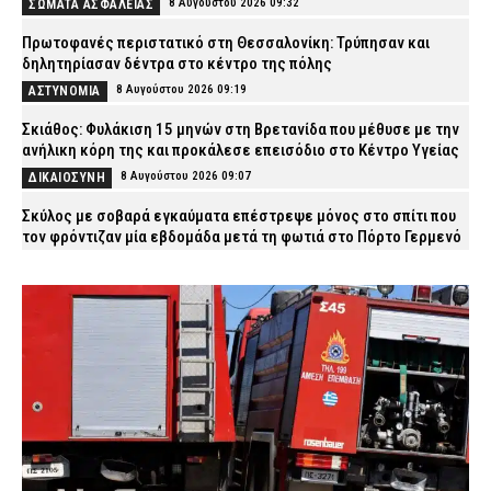
8 Αυγούστου 2026 09:32
ΣΩΜΑΤΑ ΑΣΦΑΛΕΙΑΣ
Πρωτοφανές περιστατικό στη Θεσσαλονίκη: Τρύπησαν και
δηλητηρίασαν δέντρα στο κέντρο της πόλης
8 Αυγούστου 2026 09:19
ΑΣΤΥΝΟΜΙΑ
Σκιάθος: Φυλάκιση 15 μηνών στη Βρετανίδα που μέθυσε με την
ανήλικη κόρη της και προκάλεσε επεισόδιο στο Κέντρο Υγείας
8 Αυγούστου 2026 09:07
ΔΙΚΑΙΟΣΥΝΗ
Σκύλος με σοβαρά εγκαύματα επέστρεψε μόνος στο σπίτι που
τον φρόντιζαν μία εβδομάδα μετά τη φωτιά στο Πόρτο Γερμενό
8 Αυγούστου 2026 08:53
ΕΙΔΗΣΕΙΣ
Γυναίκα έπεσε θύμα διαδικτυακής απάτης στην Εύβοια – Έδωσε
2.480 ευρώ για τρακτέρ που δεν παρέλαβε ποτέ
8 Αυγούστου 2026 08:40
ΑΣΤΥΝΟΜΙΑ
Time Out: Αυτές είναι οι 10 καλύτερες πόλεις της Ευρώπης για
την Gen Z – Σε ποια θέση βρίσκεται η Αθήνα
8 Αυγούστου 2026 08:28
LIFE
Τι μπορεί και τι δεν μπορεί να ζητήσει ένας ιδιοκτήτης από τον