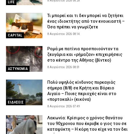
8 Αυγούστου 2026 08:28
LIFE
Τι μπορεί και τι δεν μπορεί να ζητήσει
ένας ιδιοκτήτης από τον ενοικιαστή –
Όσα πρέπει να γνωρίζετε
8 Αυγούστου 2026 08:14
CAPITAL
Ρομά με πατίνια προσποιούνταν τα
ζευγάρια και «ρήμαζαν» επιχειρήσεις
στο κέντρο της Αθήνας (βίντεο)
8 Αυγούστου 2026 08:01
ΑΣΤΥΝΟΜΙΑ
Πολύ υψηλός κίνδυνος πυρκαγιάς
σήμερα (8/8) σε Κρήτη και Βόρειο
Αιγαίο – Ποιες περιοχές είναι στο
«πορτοκαλί» (εικόνα)
ΕΙΔΗΣΕΙΣ
8 Αυγούστου 2026 07:49
Λακωνία: Κρίσιμος ο χρόνος θανάτου
του 90χρονου που έκρυβε ο γιος του σε
καταψύκτη – Η κόρη του είχε να τον δει