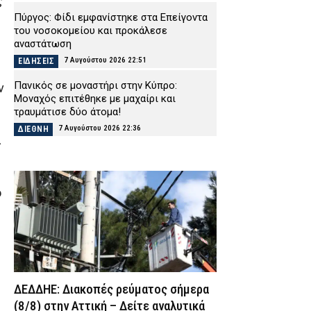
ς
Πύργος: Φίδι εμφανίστηκε στα Επείγοντα
του νοσοκομείου και προκάλεσε
αναστάτωση
7 Αυγούστου 2026 22:51
ΕΙΔΗΣΕΙΣ
Πανικός σε μοναστήρι στην Κύπρο:
ν
Μοναχός επιτέθηκε με μαχαίρι και
τραυμάτισε δύο άτομα!
7 Αυγούστου 2026 22:36
ΔΙΕΘΝΗ
α
Παλαιό Φάληρο: Φωτιά σε κατάστημα με
ναυτιλιακά είδη – Εκκενώνεται προληπτικά
πολυκατοικία
ο
7 Αυγούστου 2026 22:22
ΕΙΔΗΣΕΙΣ
Νέα Αγχίαλος: Σάτυρος αυνανιζόταν
κοιτώντας την 13χρονη γειτόνισσά του –
Καταδικάστηκε σε φυλάκιση
7 Αυγούστου 2026 22:07
ΔΙΚΑΙΟΣΥΝΗ
ΔΕΔΔΗΕ: Διακοπές ρεύματος σήμερα
Σκιάθος: «Με ξυλοκόπησαν και με άφησαν
αιμόφυρτο στο δρόμο» – Άγριος καβγάς με
(8/8) στην Αττική – Δείτε αναλυτικά