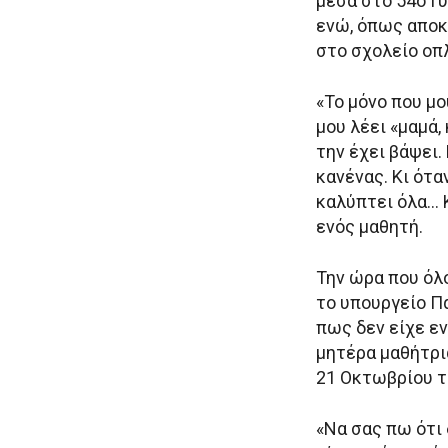
μέσα στο 54ο Γ
ενώ, όπως αποκ
στο σχολείο οπλ
«Το μόνο που μο
μου λέει «μαμά,
την έχει βάψει.
κανένας. Κι ότα
καλύπτει όλα… 
ενός μαθητή.
Την ώρα που όλο
το υπουργείο Πα
πως δεν είχε εν
μητέρα μαθήτρι
21 Οκτωβρίου τ
«Να σας πω ότι