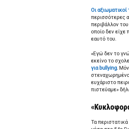
Οι αξιωματικοί 
περισσότερες α
περιβάλλον του
οποίο δεν είχε 
εαυτό του.
«Εγώ δεν το γνώ
εκείνο το σχολε
για bullying
. Μό
στεναχωρημένο.
ευχάριστο πειρ
πιστεύαμε» δήλ
«Κυκλοφορο
Τα περιστατικά