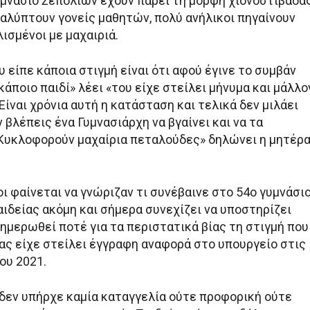
υμνάσιο Σεπολίων έχουν πάρει τη μορφή χιονοστιβάδα
αλύπτουν γονείς μαθητών, πολύ ανήλικοι πηγαίνουν
ισμένοι με μαχαιριά.
υ είπε κάποια στιγμή είναι ότι αφού έγινε το συμβάν
 κάποιο παιδί» λέει «του είχε στείλει μήνυμα και μάλλο
 Είναι χρόνια αυτή η κατάσταση και τελικά δεν μιλάει
ν βλέπεις ένα Γυμνασιάρχη να βγαίνει και να τα
Κυκλοφορούν μαχαίρια πεταλούδες» δηλώνει η μητέρ
ι φαίνεται να γνώριζαν τι συνέβαινε στο 54ο γυμνάσι
ιδείας ακόμη και σήμερα συνεχίζει να υποστηρίζει
ημερωθεί ποτέ για τα περιστατικά βίας τη στιγμή που
ας είχε στείλει έγγραφη αναφορά στο υπουργείο στις
ου 2021.
 δεν υπήρχε καμία καταγγελία ούτε προφορική ούτε