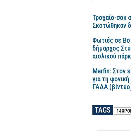
Τροχαίο-σοκ σ
Σκοτώθηκαν δ
Φωτιές σε Βο
δήμαρχος Στυλ
αιολικού πάρ
Marfin: Στον 
για τη φονική
ΓΑΔΑ (βίντεο
TAGS
14ΧΡΟ