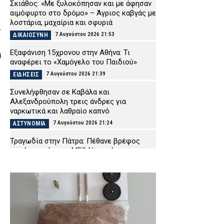
Σκιάθος: «Με ξυλοκόπησαν και με άφησαν
αιμόφυρτο στο δρόμο» – Άγριος καβγάς με
λοστάρια, μαχαίρια και σφυριά
ς
7 Αυγούστου 2026 21:53
ΔΙΚΑΙΟΣΥΝΗ
Εξαφάνιση 15χρονου στην Αθήνα: Τι
)
αναφέρει το «Χαμόγελο του Παιδιού»
7 Αυγούστου 2026 21:39
ΕΙΔΗΣΕΙΣ
Συνελήφθησαν σε Καβάλα και
Αλεξανδρούπολη τρεις άνδρες για
ναρκωτικά και λαθραίο καπνό
7 Αυγούστου 2026 21:24
ΑΣΤΥΝΟΜΙΑ
Τραγωδία στην Πάτρα: Πέθανε βρέφος
οκτώ ημερών στη ΜΕΘ Νεογνών του
Νοσοκομείου «Άγιος Ανδρέας»
7 Αυγούστου 2026 21:10
ΕΙΔΗΣΕΙΣ
Σητεία: Φωτιά στα Αχλάδια – Μεγάλη
κινητοποίηση από την Πυροσβεστική
7 Αυγούστου 2026 20:56
ΕΙΔΗΣΕΙΣ