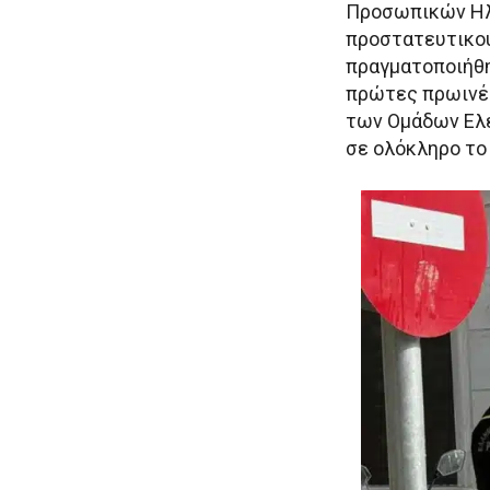
Προσωπικών Ηλε
προστατευτικού
πραγματοποιήθη
πρώτες πρωινές
των Ομάδων Ελέ
σε ολόκληρο το