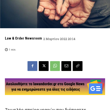
Law & Order Newsroom
2 Μαρτίου 2022 20:14
1
min.
Τριμελής σπείρα νεαρών που διέπραττε,