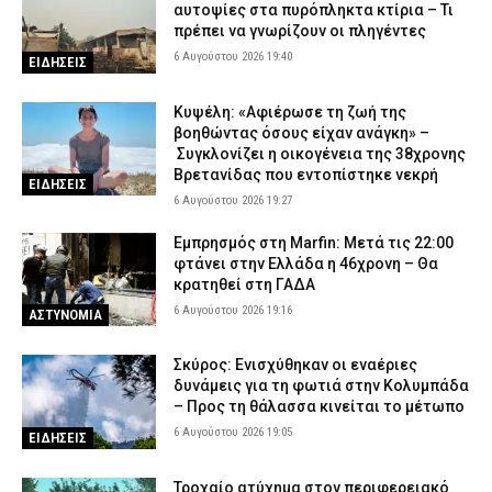
αυτοψίες στα πυρόπληκτα κτίρια – Τι
πρέπει να γνωρίζουν οι πληγέντες
6 Αυγούστου 2026 19:40
ΕΙΔΗΣΕΙΣ
Κυψέλη: «Αφιέρωσε τη ζωή της
βοηθώντας όσους είχαν ανάγκη» –
Συγκλονίζει η οικογένεια της 38χρονης
Βρετανίδας που εντοπίστηκε νεκρή
ΕΙΔΗΣΕΙΣ
6 Αυγούστου 2026 19:27
Εμπρησμός στη Marfin: Μετά τις 22:00
φτάνει στην Ελλάδα η 46χρονη – Θα
κρατηθεί στη ΓΑΔΑ
6 Αυγούστου 2026 19:16
ΑΣΤΥΝΟΜΙΑ
Σκύρος: Ενισχύθηκαν οι εναέριες
δυνάμεις για τη φωτιά στην Κολυμπάδα
– Προς τη θάλασσα κινείται το μέτωπο
6 Αυγούστου 2026 19:05
ΕΙΔΗΣΕΙΣ
Τροχαίο ατύχημα στον περιφερειακό