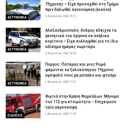
75χρονης – Είχε προσαχθεί στο Τμήμα
πριν δηλωθεί αγνοούμενη (εικόνα)
6 Αυγούστου 2026 18:15
ΑΣΤΥΝΟΜΙΑ
Αλεξανδρούπολη: Άνδρας έδειχνε τα
γεννητικά του όργανα σε ανήλικα
κορίτσια – Είχε συλληφθεί για το ίδιο
αδίκημα ημέρες νωρίτερα
ΑΣΤΥΝΟΜΙΑ
6 Αυγούστου 2026 18:03
Πύργος: Πατέρας και γιος Ρομά
φέρονται να ξυλοκόπησαν 19χρονο
ομόφυλό τους με ρόπαλο και φτυάρι
6 Αυγούστου 2026 17:51
ΑΣΤΥΝΟΜΙΑ
Φωτιά στην Κρήνη Φαρσάλων: Μήνυμα
του 112 για ετοιμότητα – Επιχειρούν
τρία αεροσκάφη
6 Αυγούστου 2026 17:39
ΕΙΔΗΣΕΙΣ