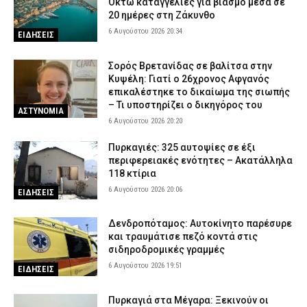
Οκτώ καταγγελίες για βιασμό μέσα σε
20 ημέρες στη Ζάκυνθο
6 Αυγούστου 2026 20:34
ΕΙΔΗΣΕΙΣ
Σορός Βρετανίδας σε βαλίτσα στην
Κυψέλη: Γιατί ο 26χρονος Αφγανός
επικαλέστηκε το δικαίωμα της σιωπής
– Τι υποστηρίζει ο δικηγόρος του
ΑΣΤΥΝΟΜΙΑ
6 Αυγούστου 2026 20:20
Πυρκαγιές: 325 αυτοψίες σε έξι
περιφερειακές ενότητες – Ακατάλληλα
118 κτίρια
6 Αυγούστου 2026 20:06
ΕΙΔΗΣΕΙΣ
Δενδροπόταμος: Αυτοκίνητο παρέσυρε
και τραυμάτισε πεζό κοντά στις
σιδηροδρομικές γραμμές
6 Αυγούστου 2026 19:51
ΕΙΔΗΣΕΙΣ
Πυρκαγιά στα Μέγαρα: Ξεκινούν οι