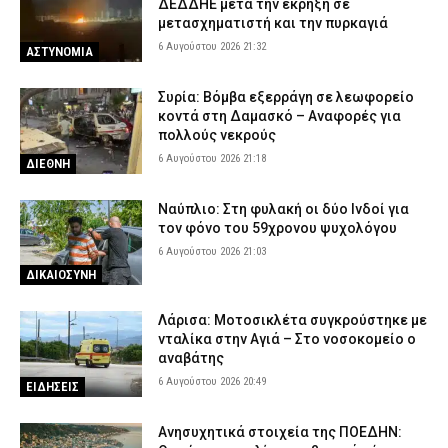
ΔΕΔΔΗΕ μετά την έκρηξη σε
6 Αυγούστου 2026 15:07
ΑΣΤΥΝΟΜΙΑ
μετασχηματιστή και την πυρκαγιά
6 Αυγούστου 2026 21:32
ΑΣΤΥΝΟΜΙΑ
Συρία: Βόμβα εξερράγη σε λεωφορείο
κοντά στη Δαμασκό – Αναφορές για
πολλούς νεκρούς
6 Αυγούστου 2026 21:18
ΔΙΕΘΝΗ
Ναύπλιο: Στη φυλακή οι δύο Ινδοί για
τον φόνο του 59χρονου ψυχολόγου
6 Αυγούστου 2026 21:03
ΔΙΚΑΙΟΣΥΝΗ
Λάρισα: Μοτοσικλέτα συγκρούστηκε με
νταλίκα στην Αγιά – Στο νοσοκομείο ο
αναβάτης
6 Αυγούστου 2026 20:49
ΕΙΔΗΣΕΙΣ
Ανησυχητικά στοιχεία της ΠΟΕΔΗΝ: