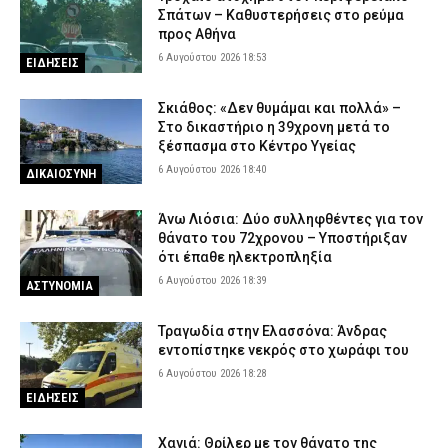
Σπάτων – Καθυστερήσεις στο ρεύμα
προς Αθήνα
6 Αυγούστου 2026 18:53
ΕΙΔΗΣΕΙΣ
Σκιάθος: «Δεν θυμάμαι και πολλά» –
Στο δικαστήριο η 39χρονη μετά το
ξέσπασμα στο Κέντρο Υγείας
6 Αυγούστου 2026 18:40
ΔΙΚΑΙΟΣΥΝΗ
Άνω Λιόσια: Δύο συλληφθέντες για τον
θάνατο του 72χρονου – Υποστήριξαν
ότι έπαθε ηλεκτροπληξία
6 Αυγούστου 2026 18:39
ΑΣΤΥΝΟΜΙΑ
Τραγωδία στην Ελασσόνα: Άνδρας
εντοπίστηκε νεκρός στο χωράφι του
6 Αυγούστου 2026 18:28
ΕΙΔΗΣΕΙΣ
Χανιά: Θρίλερ με τον θάνατο της