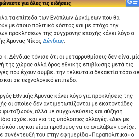
 όλα τα επίπεδα των Ενόπλων Δυνάμεων που θα
ύν με όποιο πολιτικό κόστος και με στόχο την
ων προκλήσεων της σύγχρονης εποχής κάνει λόγο ο
ής Άμυνας Νίκος
Δένδιας
.
ο κ. Δένδιας τόνισε ότι οι μεταρρυθμίσεις δεν είναι μί
γή της χώρας αλλά όρος εθνικής επιβίωσης μετά τις
γές που έχουν συμβεί την τελευταία δεκαετία τόσο σ
ο και σε τεχνολογικό επίπεδο.
ργός Εθνικής Άμυνας κάνει λόγο για προκλήσεις της
ής οι οποίες δεν αντιμετωπίζονται με εκατοντάδες
 φυτοζωούν, αλλά με συγχωνεύσεις και αύξηση
ίδιο ισχύει και για τις υπόλοιπες αλλαγές. «Δεν με
κό κόστος και είμαι πρόθυμος να το αναλάβω» τονίζει
ε συνέντευξή του στην εφημερίδα «Παραπολιτικά» ο