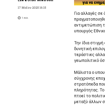
17 Μαΐου 2025 16:15
Για αλλαγές σε
1
min.
πραγματοποιηθο
αντιμετώπιση τ
υπουργός Εθνικ
Την ίδια στιγμή 
δυνητική επιλο
τεράστιες αλλα
γεωπολιτικό όσ
Μάλιστα ο υπου
σύγχρονης εποχ
στρατόπεδα που
πληρότητας. Το 
πτοεί το πολιτι
μεταξύ άλλων σ