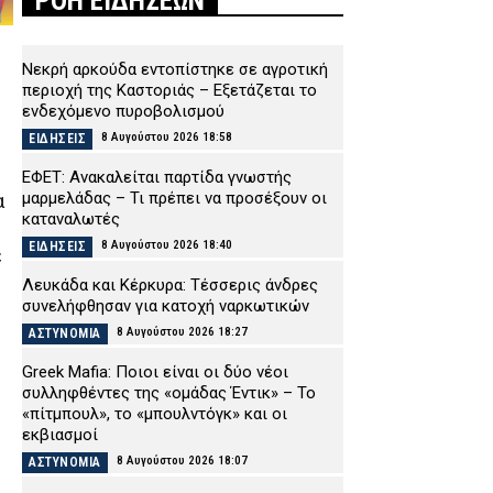
ΡΟΗ ΕΙΔΗΣΕΩΝ
Νεκρή αρκούδα εντοπίστηκε σε αγροτική
περιοχή της Καστοριάς – Εξετάζεται το
ενδεχόμενο πυροβολισμού
8 Αυγούστου 2026 18:58
ΕΙΔΗΣΕΙΣ
ΕΦΕΤ: Ανακαλείται παρτίδα γνωστής
μαρμελάδας – Τι πρέπει να προσέξουν οι
α
καταναλωτές
8 Αυγούστου 2026 18:40
ΕΙΔΗΣΕΙΣ
ε
Λευκάδα και Κέρκυρα: Τέσσερις άνδρες
συνελήφθησαν για κατοχή ναρκωτικών
8 Αυγούστου 2026 18:27
ΑΣΤΥΝΟΜΙΑ
Greek Mafia: Ποιοι είναι οι δύο νέοι
συλληφθέντες της «ομάδας Έντικ» – Το
«πίτμπουλ», το «μπουλντόγκ» και οι
εκβιασμοί
8 Αυγούστου 2026 18:07
ΑΣΤΥΝΟΜΙΑ