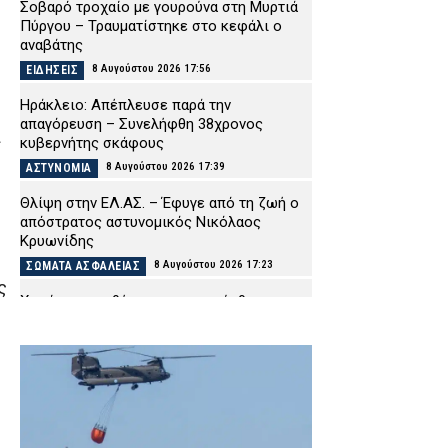
Σοβαρό τροχαίο με γουρούνα στη Μυρτιά
Πύργου – Τραυματίστηκε στο κεφάλι ο
αναβάτης
8 Αυγούστου 2026 17:56
ΕΙΔΗΣΕΙΣ
Ηράκλειο: Απέπλευσε παρά την
απαγόρευση – Συνελήφθη 38χρονος
ι
κυβερνήτης σκάφους
8 Αυγούστου 2026 17:39
ΑΣΤΥΝΟΜΙΑ
Θλίψη στην ΕΛ.ΑΣ. – Έφυγε από τη ζωή ο
απόστρατος αστυνομικός Νικόλαος
Κρυωνίδης
8 Αυγούστου 2026 17:23
ΣΩΜΑΤΑ ΑΣΦΑΛΕΙΑΣ
ς
Χωρίς τις αισθήσεις του ανασύρθηκε
43χρονος αλλοδαπός στη Μετώπη
8 Αυγούστου 2026 16:57
ΕΙΔΗΣΕΙΣ
Ποιοι πληρώνονται από e-ΕΦΚΑ και ΔΥΠΑ
μέχρι τις 14 Αυγούστου
8 Αυγούστου 2026 16:48
CAPITAL