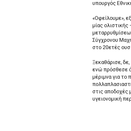
υπουργός Εθνικ
«Οφείλουμε», ε
μίας ολιστικής 
μεταρρυθμίσεων
Σύγχρονου Μαχη
στο 20ετές ουσ
Ξεκαθάρισε, δε,
ενώ πρόσθεσε ό
μέριμνα για το
πολλαπλασιαστή
στις αποδοχές μ
υγειονομική πε