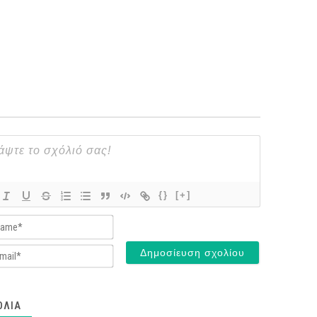
{}
[+]
Name*
Email*
ΌΛΙΑ