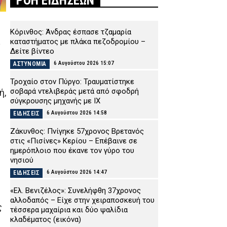
ΡΟΗ ΕΙΔΗΣΕΩΝ
Κόρινθος: Άνδρας έσπασε τζαμαρία
καταστήματος με πλάκα πεζοδρομίου –
Δείτε βίντεο
6 Αυγούστου 2026 15:07
ΑΣΤΥΝΟΜΙΑ
Τροχαίο στον Πύργο: Τραυματίστηκε
σοβαρά ντελιβεράς μετά από σφοδρή
ή,
σύγκρουσης μηχανής με ΙΧ
6 Αυγούστου 2026 14:58
ΕΙΔΗΣΕΙΣ
Ζάκυνθος: Πνίγηκε 57χρονος Βρετανός
στις «Πισίνες» Κερίου – Επέβαινε σε
ημερόπλοιο που έκανε τον γύρο του
νησιού
6 Αυγούστου 2026 14:47
ΕΙΔΗΣΕΙΣ
«Ελ. Βενιζέλος»: Συνελήφθη 37χρονος
αλλοδαπός – Είχε στην χειραποσκευή του
ς
τέσσερα μαχαίρια και δύο ψαλίδια
κλαδέματος (εικόνα)