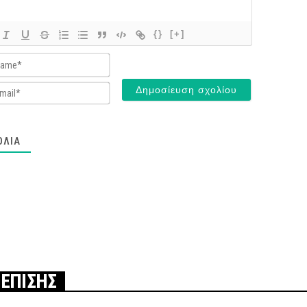
{}
[+]
Name*
Email*
ΌΛΙΑ
 ΕΠΙΣΗΣ