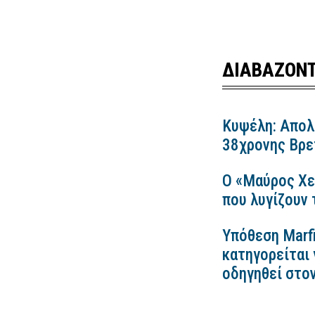
ΔΙΑΒΑΖΟΝΤ
Κυψέλη: Απολ
38χρονης Βρετ
Ο «Μαύρος Χε
που λυγίζουν
Υπόθεση Marfi
κατηγορείται 
οδηγηθεί στο