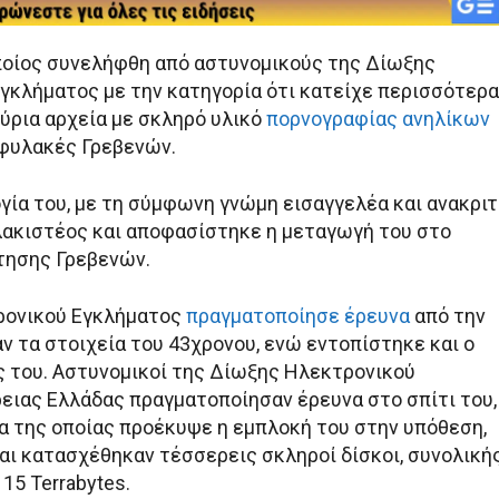
ποίος συνελήφθη από αστυνομικούς της Δίωξης
γκλήματος με την κατηγορία ότι κατείχε περισσότερα
ύρια αρχεία με σκληρό υλικό
πορνογραφίας ανηλίκων
 φυλακές Γρεβενών.
γία του, με τη σύμφωνη γνώμη εισαγγελέα και ανακριτ
ακιστέος και αποφασίστηκε η μεταγωγή του στο
τησης Γρεβενών.
ρονικού Εγκλήματος
πραγματοποίησε έρευνα
από την
ν τα στοιχεία του 43χρονου, ενώ εντοπίστηκε και ο
ς του. Αστυνομικοί της Δίωξης Ηλεκτρονικού
ειας Ελλάδας πραγματοποίησαν έρευνα στο σπίτι του,
ια της οποίας προέκυψε η εμπλοκή του στην υπόθεση,
αι κατασχέθηκαν τέσσερεις σκληροί δίσκοι, συνολική
15 Terrabytes.