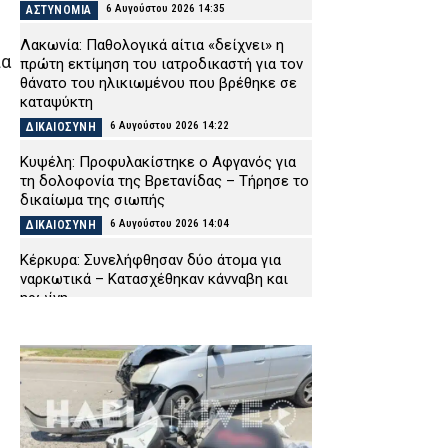
6 Αυγούστου 2026 14:35
ΑΣΤΥΝΟΜΙΑ
Λακωνία: Παθολογικά αίτια «δείχνει» η
ια
πρώτη εκτίμηση του ιατροδικαστή για τον
θάνατο του ηλικιωμένου που βρέθηκε σε
καταψύκτη
6 Αυγούστου 2026 14:22
ΔΙΚΑΙΟΣΥΝΗ
Κυψέλη: Προφυλακίστηκε ο Αφγανός για
τη δολοφονία της Βρετανίδας – Τήρησε το
δικαίωμα της σιωπής
6 Αυγούστου 2026 14:04
ΔΙΚΑΙΟΣΥΝΗ
Κέρκυρα: Συνελήφθησαν δύο άτομα για
ναρκωτικά – Κατασχέθηκαν κάνναβη και
ηρωίνη
6 Αυγούστου 2026 13:58
ΑΣΤΥΝΟΜΙΑ
Ένταση στα δικαστήρια Ναυπλίου:
«Δολοφόνοι» φώναζαν στους δύο Ινδούς
συγγενείς και φίλοι του 58χρονου
ψυχολόγου
6 Αυγούστου 2026 13:45
ΔΙΚΑΙΟΣΥΝΗ