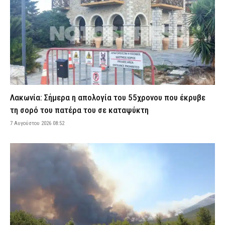
7 Αυγούστου 2026 08:10
ΑΣΤΥΝΟΜΙΑ
Spider-Man: Γιατί η νέα ταινία του Miles Morales θα είναι το
μεγαλύτερο κινηματογραφικό γεγονός της Marvel (βίντεο)
7 Αυγούστου 2026 07:58
LIFE
Πληρωμές ενοικίων: Τι αλλάζει στα μισθωτήρια – Ποιοι χάνουν
επιδόματα και φοροεκπτώσεις
7 Αυγούστου 2026 07:47
CAPITAL
Λακωνία: Σήμερα η απολογία του 55χρονου που έκρυβε
Φωτιά τα ξημερώματα σε εγκαταλελειμμένο κτίριο στο
τη σορό του πατέρα του σε καταψύκτη
Μοσχάτο – Προκλήθηκαν εκτεταμένες ζημιές (βίντεο)
7 Αυγούστου 2026 08:52
7 Αυγούστου 2026 07:35
ΕΙΔΗΣΕΙΣ
Εορτολόγιο: Ποιος γιορτάζει σήμερα Παρασκευή 7 Αυγούστου
7 Αυγούστου 2026 07:26
ΕΙΔΗΣΕΙΣ
Φωτιές σε Βοιωτία και Δυτική Αττική: Προφυλακίστηκαν ο
δήμαρχος Στυλίδας, ο μηχανικός και ο ιδιοκτήτης του αιολικού
πάρκου
7 Αυγούστου 2026 07:23
ΔΙΚΑΙΟΣΥΝΗ
Ρόδος: Τραυματίστηκε 53χρονος ναυτικός κατά την πρόσδεση