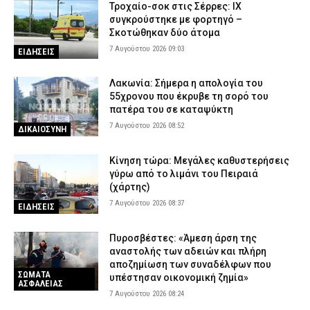
Τροχαίο-σοκ στις Σέρρες: ΙΧ
συγκρούστηκε με φορτηγό –
Σκοτώθηκαν δύο άτομα
7 Αυγούστου 2026 09:03
ΕΙΔΗΣΕΙΣ
Λακωνία: Σήμερα η απολογία του
55χρονου που έκρυβε τη σορό του
πατέρα του σε καταψύκτη
7 Αυγούστου 2026 08:52
ΔΙΚΑΙΟΣΥΝΗ
Κίνηση τώρα: Μεγάλες καθυστερήσεις
γύρω από το λιμάνι του Πειραιά
(χάρτης)
7 Αυγούστου 2026 08:37
ΕΙΔΗΣΕΙΣ
Πυροσβέστες: «Άμεση άρση της
αναστολής των αδειών και πλήρη
αποζημίωση των συναδέλφων που
ΣΩΜΑΤΑ
υπέστησαν οικονομική ζημία»
ΑΣΦΑΛΕΙΑΣ
7 Αυγούστου 2026 08:24