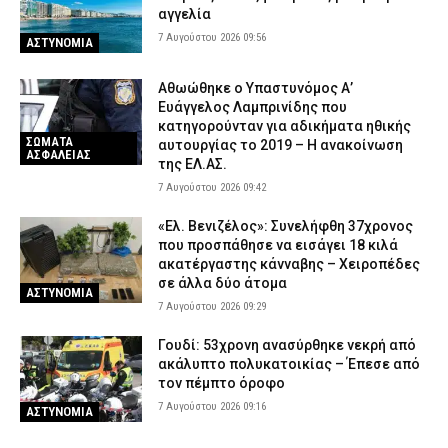
6 Αυγούστου 2026 20:34
ΕΙΔΗΣΕΙΣ
αγγελία
7 Αυγούστου 2026 09:56
ΑΣΤΥΝΟΜΙΑ
Αθωώθηκε ο Υπαστυνόμος Α’
Ευάγγελος Λαμπρινίδης που
κατηγορούνταν για αδικήματα ηθικής
ΣΩΜΑΤΑ
αυτουργίας το 2019 – Η ανακοίνωση
ΑΣΦΑΛΕΙΑΣ
της ΕΛ.ΑΣ.
7 Αυγούστου 2026 09:42
«Ελ. Βενιζέλος»: Συνελήφθη 37χρονος
που προσπάθησε να εισάγει 18 κιλά
ακατέργαστης κάνναβης – Χειροπέδες
σε άλλα δύο άτομα
ΑΣΤΥΝΟΜΙΑ
7 Αυγούστου 2026 09:29
Γουδί: 53χρονη ανασύρθηκε νεκρή από
ακάλυπτο πολυκατοικίας – Έπεσε από
τον πέμπτο όροφο
7 Αυγούστου 2026 09:16
ΑΣΤΥΝΟΜΙΑ