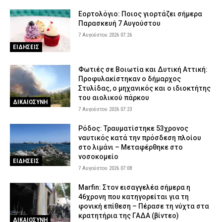
Εορτολόγιο: Ποιος γιορτάζει σήμερα
Παρασκευή 7 Αυγούστου
7 Αυγούστου 2026 07:26
ΕΙΔΗΣΕΙΣ
Φωτιές σε Βοιωτία και Δυτική Αττική:
Προφυλακίστηκαν ο δήμαρχος
Στυλίδας, ο μηχανικός και ο ιδιοκτήτης
του αιολικού πάρκου
ΔΙΚΑΙΟΣΥΝΗ
7 Αυγούστου 2026 07:23
Ρόδος: Τραυματίστηκε 53χρονος
ναυτικός κατά την πρόσδεση πλοίου
στο λιμάνι – Μεταφέρθηκε στο
νοσοκομείο
ΕΙΔΗΣΕΙΣ
7 Αυγούστου 2026 07:08
Marfin: Στον εισαγγελέα σήμερα η
46χρονη που κατηγορείται για τη
φονική επίθεση – Πέρασε τη νύχτα στα
κρατητήρια της ΓΑΔΑ (βίντεο)
ΔΙΚΑΙΟΣΥΝΗ