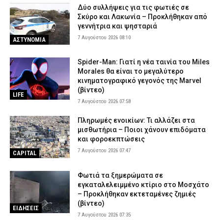
Δύο συλλήψεις για τις φωτιές σε
Σκύρο και Λακωνία – Προκλήθηκαν από
γεννήτρια και ψησταριά
7 Αυγούστου 2026 08:10
ΑΣΤΥΝΟΜΙΑ
Spider-Man: Γιατί η νέα ταινία του Miles
Morales θα είναι το μεγαλύτερο
κινηματογραφικό γεγονός της Marvel
(βίντεο)
LIFE
7 Αυγούστου 2026 07:58
Πληρωμές ενοικίων: Τι αλλάζει στα
μισθωτήρια – Ποιοι χάνουν επιδόματα
και φοροεκπτώσεις
7 Αυγούστου 2026 07:47
CAPITAL
Φωτιά τα ξημερώματα σε
εγκαταλελειμμένο κτίριο στο Μοσχάτο
– Προκλήθηκαν εκτεταμένες ζημιές
(βίντεο)
ΕΙΔΗΣΕΙΣ
7 Αυγούστου 2026 07:35