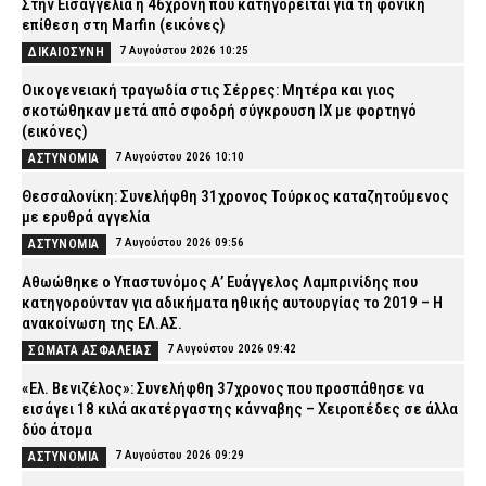
Στην Εισαγγελία η 46χρονη που κατηγορείται για τη φονική
επίθεση στη Marfin (εικόνες)
7 Αυγούστου 2026 10:25
ΔΙΚΑΙΟΣΥΝΗ
Οικογενειακή τραγωδία στις Σέρρες: Μητέρα και γιος
σκοτώθηκαν μετά από σφοδρή σύγκρουση ΙΧ με φορτηγό
(εικόνες)
7 Αυγούστου 2026 10:10
ΑΣΤΥΝΟΜΙΑ
Θεσσαλονίκη: Συνελήφθη 31χρονος Τούρκος καταζητούμενος
με ερυθρά αγγελία
7 Αυγούστου 2026 09:56
ΑΣΤΥΝΟΜΙΑ
Αθωώθηκε ο Υπαστυνόμος Α’ Ευάγγελος Λαμπρινίδης που
κατηγορούνταν για αδικήματα ηθικής αυτουργίας το 2019 – Η
ανακοίνωση της ΕΛ.ΑΣ.
7 Αυγούστου 2026 09:42
ΣΩΜΑΤΑ ΑΣΦΑΛΕΙΑΣ
«Ελ. Βενιζέλος»: Συνελήφθη 37χρονος που προσπάθησε να
εισάγει 18 κιλά ακατέργαστης κάνναβης – Χειροπέδες σε άλλα
δύο άτομα
7 Αυγούστου 2026 09:29
ΑΣΤΥΝΟΜΙΑ