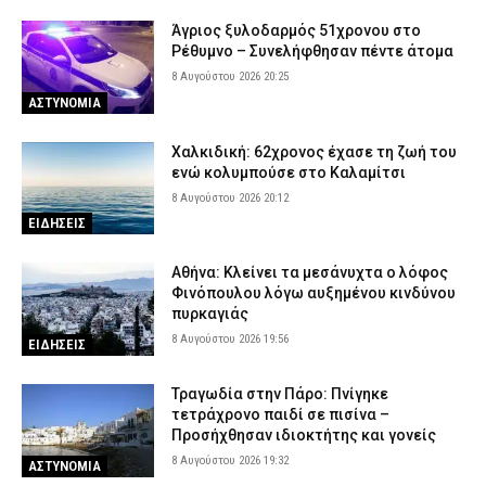
Άγριος ξυλοδαρμός 51χρονου στο
Ρέθυμνο – Συνελήφθησαν πέντε άτομα
8 Αυγούστου 2026 20:25
ΑΣΤΥΝΟΜΙΑ
Χαλκιδική: 62χρονος έχασε τη ζωή του
ενώ κολυμπούσε στο Καλαμίτσι
8 Αυγούστου 2026 20:12
ΕΙΔΗΣΕΙΣ
Αθήνα: Κλείνει τα μεσάνυχτα ο λόφος
Φινόπουλου λόγω αυξημένου κινδύνου
πυρκαγιάς
8 Αυγούστου 2026 19:56
ΕΙΔΗΣΕΙΣ
Τραγωδία στην Πάρο: Πνίγηκε
τετράχρονο παιδί σε πισίνα –
Προσήχθησαν ιδιοκτήτης και γονείς
8 Αυγούστου 2026 19:32
ΑΣΤΥΝΟΜΙΑ