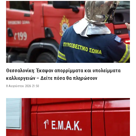
Χαλκιδική: 62χρονος έχασε τη ζωή του ενώ κολυμπούσε στο
Καλαμίτσι
8 Αυγούστου 2026 20:12
ΕΙΔΗΣΕΙΣ
Αθήνα: Κλείνει τα μεσάνυχτα ο λόφος Φινόπουλου λόγω
αυξημένου κινδύνου πυρκαγιάς
8 Αυγούστου 2026 19:56
ΕΙΔΗΣΕΙΣ
Τραγωδία στην Πάρο: Πνίγηκε τετράχρονο παιδί σε πισίνα –
Προσήχθησαν ιδιοκτήτης και γονείς
8 Αυγούστου 2026 19:32
ΑΣΤΥΝΟΜΙΑ
Θεσσαλονίκη: Έκαψαν απορρίμματα και υπολείμματα
Συναγερμός για φωτιά στη Μικρή Βίγλα Νάξου – Σηκώθηκε
καλλιεργειών – Δείτε πόσα θα πληρώσουν
ελικόπτερο
8 Αυγούστου 2026 21:50
8 Αυγούστου 2026 19:27
ΕΙΔΗΣΕΙΣ
Φωτιά στην Αττικοβοιωτία: Πώς οργανώθηκε η επιχείρηση
διάσωσης και εκκένωσης πολιτών
8 Αυγούστου 2026 19:11
ΕΙΔΗΣΕΙΣ
Νεκρή αρκούδα εντοπίστηκε σε αγροτική περιοχή της
Καστοριάς – Εξετάζεται το ενδεχόμενο πυροβολισμού