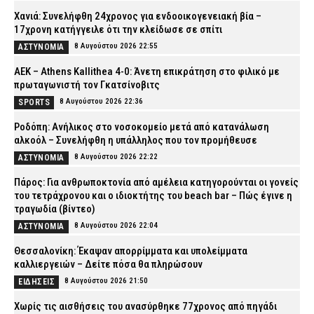
Χανιά: Συνελήφθη 24χρονος για ενδοοικογενειακή βία –
17χρονη κατήγγειλε ότι την κλείδωσε σε σπίτι
8 Αυγούστου 2026 22:55
ΑΣΤΥΝΟΜΙΑ
ΑΕΚ – Athens Kallithea 4-0: Άνετη επικράτηση στο φιλικό με
πρωταγωνιστή τον Γκατσίνοβιτς
8 Αυγούστου 2026 22:36
SPORTS
Ροδόπη: Ανήλικος στο νοσοκομείο μετά από κατανάλωση
αλκοόλ – Συνελήφθη η υπάλληλος που τον προμήθευσε
8 Αυγούστου 2026 22:22
ΑΣΤΥΝΟΜΙΑ
Πάρος: Για ανθρωποκτονία από αμέλεια κατηγορούνται οι γονείς
του τετράχρονου και ο ιδιοκτήτης του beach bar – Πώς έγινε η
τραγωδία (βίντεο)
8 Αυγούστου 2026 22:04
ΑΣΤΥΝΟΜΙΑ
Θεσσαλονίκη: Έκαψαν απορρίμματα και υπολείμματα
καλλιεργειών – Δείτε πόσα θα πληρώσουν
8 Αυγούστου 2026 21:50
ΕΙΔΗΣΕΙΣ
Χωρίς τις αισθήσεις του ανασύρθηκε 77χρονος από πηγάδι