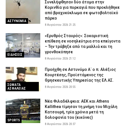
Συνελήφθησαν δύο άτομα στην
Κορινθία για πυρκαγιά που προκλήθηκε
από βραχυκύκλωμα σε φωτοβολταϊκό
πάρκο
ΑΣΤΥΝΟΜΙΑ
8 Αυγούστου 2026 21:25
«Ερυθρός Σταυρός»: Σοκαριστική
επίθεση σε νοσηλεύτρια στα επείγοντα
– Την τράβηξε από τα μαλλιά και τη
γρονθοκόπησε
ΕΙΔΗΣΕΙΣ
8 Αυγούστου 2026 21:12
Προήχθη σε Αστυνόμο Α΄ ο π. Αλέξιος
Κουρτέσης, Προϊστάμενος της
Θρησκευτικής Υπηρεσίας της ΕΛ.ΑΣ.
ΣΩΜΑΤΑ
8 Αυγούστου 2026 20:55
ΑΣΦΑΛΕΙΑΣ
Νέα Φιλαδέλφεια: ΑΕΚ και Athens
Kallithea τίμησαν τη μνήμη του Μιχάλη
Κατσουρή, τρία χρόνια μετά τη
δολοφονία του (εικόνες)
SPORTS
8 Αυγούστου 2026 20:37