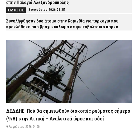
στην Παλαγιά Αλεξανδρούπολης
8 Αυγούστου 2026 21:35
ΕΙΔΗΣΕΙΣ
Συνελήφθησαν δύο άτομα στην Κορινθία για πυρκαγιά που
προκλήθηκε από βραχυκύκλωμα σε φωτοβολταϊκό πάρκο
8 Αυγούστου 2026 21:25
ΑΣΤΥΝΟΜΙΑ
«Ερυθρός Σταυρός»: Σοκαριστική επίθεση σε νοσηλεύτρια στα
επείγοντα – Την τράβηξε από τα μαλλιά και τη γρονθοκόπησε
8 Αυγούστου 2026 21:12
ΕΙΔΗΣΕΙΣ
Προήχθη σε Αστυνόμο Α΄ ο π. Αλέξιος Κουρτέσης,
Προϊστάμενος της Θρησκευτικής Υπηρεσίας της ΕΛ.ΑΣ.
8 Αυγούστου 2026 20:55
ΣΩΜΑΤΑ ΑΣΦΑΛΕΙΑΣ
Νέα Φιλαδέλφεια: ΑΕΚ και Athens Kallithea τίμησαν τη μνήμη του
Μιχάλη Κατσουρή, τρία χρόνια μετά τη δολοφονία του (εικόνες)
8 Αυγούστου 2026 20:37
SPORTS
ΔΕΔΔΗΕ: Πού θα σημειωθούν διακοπές ρεύματος σήμερα
Άγριος ξυλοδαρμός 51χρονου στο Ρέθυμνο – Συνελήφθησαν
(9/8) στην Αττική – Αναλυτικά ώρες και οδοί
πέντε άτομα
9 Αυγούστου 2026 04:00
8 Αυγούστου 2026 20:25
ΑΣΤΥΝΟΜΙΑ