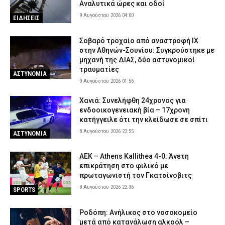
Αναλυτικά ώρες και οδοί
συντρόφου του για ενδοοικογενειακή βία
9 Αυγούστου 2026 04:00
ΕΙΔΗΣΕΙΣ
8 Αυγούστου 2026 15:48
ΑΣΤΥΝΟΜΙΑ
Κέρκυρα: Απαγορεύτηκε ο απόπλους πλοίου με 26 επιβάτες
Σοβαρό τροχαίο από αναστροφή ΙΧ
λόγω μηχανικής βλάβης
στην Αθηνών-Σουνίου: Συγκρούστηκε με
8 Αυγούστου 2026 15:32
μηχανή της ΔΙΑΣ, δύο αστυνομικοί
ΕΙΔΗΣΕΙΣ
τραυματίες
ΑΣΤΥΝΟΜΙΑ
Λυκαβηττός: Σε 57χρονη που αγνοούνταν ανήκει η σορός – Από
9 Αυγούστου 2026 01:56
πτώση ο θάνατός της
8 Αυγούστου 2026 15:17
ΑΣΤΥΝΟΜΙΑ
Χανιά: Συνελήφθη 24χρονος για
ενδοοικογενειακή βία – 17χρονη
Συνελήφθησαν τρία άτομα για διακίνηση ναρκωτικών στην
κατήγγειλε ότι την κλείδωσε σε σπίτι
Αττική και την Πανεπιστημιούπολη Ζωγράφου – Θα έβγαζαν
8 Αυγούστου 2026 22:55
ΑΣΤΥΝΟΜΙΑ
πάνω από 90.000 ευρώ (βίντεο)
8 Αυγούστου 2026 15:06
ΑΣΤΥΝΟΜΙΑ
ΑΕΚ – Athens Kallithea 4-0: Άνετη
Δολοφονία 38χρονης στην Κυψέλη: «Δεν μπορούμε να
επικράτηση στο φιλικό με
πιστέψουμε ότι το έκανε» λέει το ζευγάρι που είχε φιλοξενήσει
πρωταγωνιστή τον Γκατσίνοβιτς
τον 26χρονο Αφγανό
8 Αυγούστου 2026 22:36
SPORTS
8 Αυγούστου 2026 14:51
ΑΣΤΥΝΟΜΙΑ
Ροδόπη: Ανήλικος στο νοσοκομείο
μετά από κατανάλωση αλκοόλ –