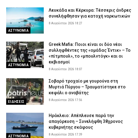
Λευκάδα και Κέρκυρα: Τέσσερις άνδρες
συνελήφθησαν για κατοχή ναρκωτικών
8 Αυγούστου 2026 18:27
ΑΣΤΥΝΟΜΙΑ
Greek Mafia: Ποιοι είναι οι δύο νέοι
συλληφθέντες της «ομάδας Έντικ» – Το
«πίτμπουλ», το «μπουλντόγκ» και οι
εκβιασμοί
ΑΣΤΥΝΟΜΙΑ
8 Αυγούστου 2026 18:07
Σοβαρό τροχαίο με γουρούνα στη
Μυρτιά Πύργου – Τραυματίστηκε στο
κεφάλι ο αναβάτης
8 Αυγούστου 2026 17:56
ΕΙΔΗΣΕΙΣ
Ηράκλειο: Απέπλευσε παρά την
απαγόρευση – Συνελήφθη 38χρονος
κυβερνήτης σκάφους
8 Αυγούστου 2026 17:39
ΑΣΤΥΝΟΜΙΑ