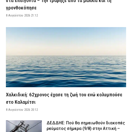
στα επείγοντα – Την τράβηξε από τα μαλλιά και τη
αστυνομικός Νικόλαος Κρυωνίδης
γρονθοκόπησε
8 Αυγούστου 2026 17:23
ΣΩΜΑΤΑ ΑΣΦΑΛΕΙΑΣ
8 Αυγούστου 2026 21:12
Χωρίς τις αισθήσεις του ανασύρθηκε 43χρονος αλλοδαπός στη
Μετώπη
8 Αυγούστου 2026 16:57
ΕΙΔΗΣΕΙΣ
Ποιοι πληρώνονται από e-ΕΦΚΑ και ΔΥΠΑ μέχρι τις 14 Αυγούστου
8 Αυγούστου 2026 16:48
CAPITAL
Αυξημένος κίνδυνος πυρκαγιάς το επόμενο 48ωρο – Ποιες
περιφέρειες βρίσκονται σε συναγερμό
8 Αυγούστου 2026 16:34
ΕΙΔΗΣΕΙΣ
Σοβαρό τροχαίο στη Χαλκιδική: Στο «Παπαγεωργίου»
δικυκλιστής μετά από σύγκρουση
Χαλκιδική: 62χρονος έχασε τη ζωή του ενώ κολυμπούσε
8 Αυγούστου 2026 16:14
ΕΙΔΗΣΕΙΣ
στο Καλαμίτσι
Φωτιά σε χαμηλή βλάστηση στη Σίνδο Θεσσαλονίκης – Ισχυρή
8 Αυγούστου 2026 20:12
κινητοποίηση της Πυροσβεστικής
8 Αυγούστου 2026 16:01
ΕΙΔΗΣΕΙΣ
ΔΕΔΔΗΕ: Πού θα σημειωθούν διακοπές
ρεύματος σήμερα (9/8) στην Αττική –
Λευκάδα: Συνελήφθη 58χρονος μετά την καταγγελία της