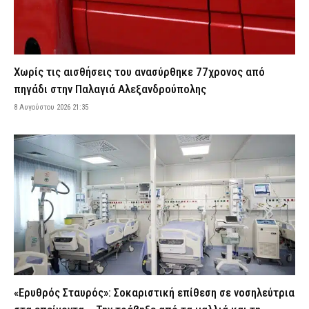
8 Αυγούστου 2026 18:58
ΕΙΔΗΣΕΙΣ
ΕΦΕΤ: Ανακαλείται παρτίδα γνωστής μαρμελάδας – Τι πρέπει να
προσέξουν οι καταναλωτές
8 Αυγούστου 2026 18:40
ΕΙΔΗΣΕΙΣ
Χωρίς τις αισθήσεις του ανασύρθηκε 77χρονος από
Λευκάδα και Κέρκυρα: Τέσσερις άνδρες συνελήφθησαν για
πηγάδι στην Παλαγιά Αλεξανδρούπολης
κατοχή ναρκωτικών
8 Αυγούστου 2026 21:35
8 Αυγούστου 2026 18:27
ΑΣΤΥΝΟΜΙΑ
Greek Mafia: Ποιοι είναι οι δύο νέοι συλληφθέντες της «ομάδας
Έντικ» – Το «πίτμπουλ», το «μπουλντόγκ» και οι εκβιασμοί
8 Αυγούστου 2026 18:07
ΑΣΤΥΝΟΜΙΑ
Σοβαρό τροχαίο με γουρούνα στη Μυρτιά Πύργου –
Τραυματίστηκε στο κεφάλι ο αναβάτης
8 Αυγούστου 2026 17:56
ΕΙΔΗΣΕΙΣ
Ηράκλειο: Απέπλευσε παρά την απαγόρευση – Συνελήφθη
38χρονος κυβερνήτης σκάφους
8 Αυγούστου 2026 17:39
ΑΣΤΥΝΟΜΙΑ
«Ερυθρός Σταυρός»: Σοκαριστική επίθεση σε νοσηλεύτρια
Θλίψη στην ΕΛ.ΑΣ. – Έφυγε από τη ζωή ο απόστρατος