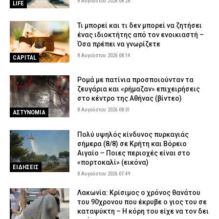
8 Αυγούστου 2026 08:28
LIFE
Τι μπορεί και τι δεν μπορεί να ζητήσει
ένας ιδιοκτήτης από τον ενοικιαστή –
Όσα πρέπει να γνωρίζετε
8 Αυγούστου 2026 08:14
CAPITAL
Ρομά με πατίνια προσποιούνταν τα
ζευγάρια και «ρήμαζαν» επιχειρήσεις
στο κέντρο της Αθήνας (βίντεο)
8 Αυγούστου 2026 08:01
ΑΣΤΥΝΟΜΙΑ
Πολύ υψηλός κίνδυνος πυρκαγιάς
σήμερα (8/8) σε Κρήτη και Βόρειο
Αιγαίο – Ποιες περιοχές είναι στο
«πορτοκαλί» (εικόνα)
ΕΙΔΗΣΕΙΣ
8 Αυγούστου 2026 07:49
Λακωνία: Κρίσιμος ο χρόνος θανάτου
του 90χρονου που έκρυβε ο γιος του σε
καταψύκτη – Η κόρη του είχε να τον δει