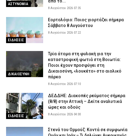
από το...
ΑΣΤΥΝΟΜΙΑ
8 Αυγούστου 2026 07:35
Εορτολόγιο: Ποιος γιορτάζει σήμερα
Σάββατο 8 Αυγούστου
8 Αυγούστου 2026 07:22
ΕΙΔΗΣΕΙΣ
Τρία άτομα στη φυλακή για την
καταστροφική φωτιά στη Βοιωτία:
Ποιοι έχουν προσφύγει στη
Δικαιοσύνη, «λουκέτο» στο αιολικό
ΔΙΚΑΙΟΣΥΝΗ
πάρκο
8 Αυγούστου 2026 07:10
ΔΕΔΔΗΕ: Διακοπές ρεύματος σήμερα
(8/8) στην Αττική – Δείτε αναλυτικά
ώρες και οδούς
8 Αυγούστου 2026 04:00
ΕΙΔΗΣΕΙΣ
Στενά του Ορμούζ: Κοντά σε συμφωνία
Ομάν και Ιράν – Τι δηλώνει Αμερικανός