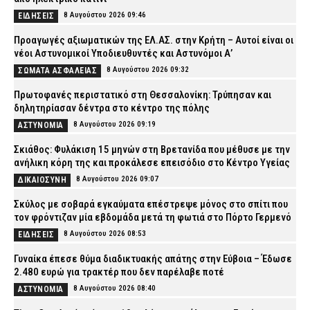
8 Αυγούστου 2026 09:46
ΕΙΔΗΣΕΙΣ
Προαγωγές αξιωματικών της ΕΛ.ΑΣ. στην Κρήτη – Αυτοί είναι οι
νέοι Αστυνομικοί Υποδιευθυντές και Αστυνόμοι Α’
8 Αυγούστου 2026 09:32
ΣΩΜΑΤΑ ΑΣΦΑΛΕΙΑΣ
Πρωτοφανές περιστατικό στη Θεσσαλονίκη: Τρύπησαν και
δηλητηρίασαν δέντρα στο κέντρο της πόλης
8 Αυγούστου 2026 09:19
ΑΣΤΥΝΟΜΙΑ
Σκιάθος: Φυλάκιση 15 μηνών στη Βρετανίδα που μέθυσε με την
ανήλικη κόρη της και προκάλεσε επεισόδιο στο Κέντρο Υγείας
8 Αυγούστου 2026 09:07
ΔΙΚΑΙΟΣΥΝΗ
Σκύλος με σοβαρά εγκαύματα επέστρεψε μόνος στο σπίτι που
τον φρόντιζαν μία εβδομάδα μετά τη φωτιά στο Πόρτο Γερμενό
8 Αυγούστου 2026 08:53
ΕΙΔΗΣΕΙΣ
Γυναίκα έπεσε θύμα διαδικτυακής απάτης στην Εύβοια – Έδωσε
2.480 ευρώ για τρακτέρ που δεν παρέλαβε ποτέ
8 Αυγούστου 2026 08:40
ΑΣΤΥΝΟΜΙΑ