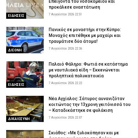
Επείγοντα του νοσοκομείου και
προκάλεσε αναστάτωση
7 Αυγούστου 2026 22:51
ΕΙΔΗΣΕΙΣ
Πανικός σε μοναστήρι στην Κύπρο:
Μοναχός επιτέθηκε με μαχαίρι και
τραυμάτισε δύο άτομα!
7 Αυγούστου 2026 22:36
ΔΙΕΘΝΗ
Παλαιό Φάληρο: Φωτιά σε κατάστημα
με ναυτιλιακά είδη – Εκκενώνεται
προληπτικά πολυκατοικία
7 Αυγούστου 2026 22:22
ΕΙΔΗΣΕΙΣ
Νέα Αγχίαλος: Σάτυρος αυνανιζόταν
κοιτώντας την 13χρονη γειτόνισσά του
– Καταδικάστηκε σε φυλάκιση
7 Αυγούστου 2026 22:07
ΔΙΚΑΙΟΣΥΝΗ
Σκιάθος: «Με ξυλοκόπησαν και με