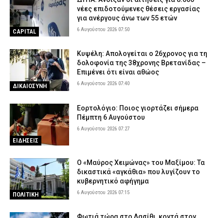
νέες επιδοτούμενες θέσεις εργασίας
για ανέργους άνω των 55 ετών
6 Αυγούστου 2026 07:50
CAPITAL
Κυψέλη: Απολογείται ο 26χρονος για τη
δολοφονία της 38χρονης Βρετανίδας –
Επιμένει ότι είναι αθώος
6 Αυγούστου 2026 07:40
ΔΙΚΑΙΟΣΥΝΗ
Εορτολόγιο: Ποιος γιορτάζει σήμερα
Πέμπτη 6 Αυγούστου
6 Αυγούστου 2026 07:27
ΕΙΔΗΣΕΙΣ
Ο «Μαύρος Χειμώνας» του Μαξίμου: Τα
δικαστικά «αγκάθια» που λυγίζουν το
κυβερνητικό αφήγημα
6 Αυγούστου 2026 07:15
ΠΟΛΙΤΙΚΗ
Φωτιά τώρα στο Λασίθι, κοντά στον