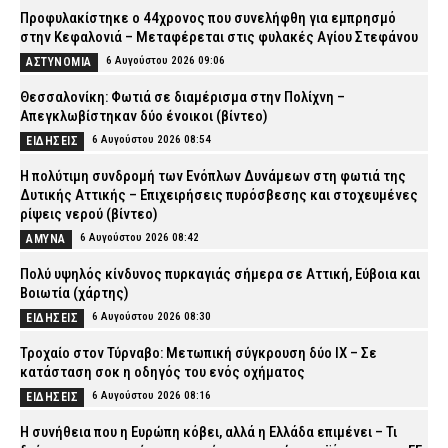
Προφυλακίστηκε ο 44χρονος που συνελήφθη για εμπρησμό
στην Κεφαλονιά – Μεταφέρεται στις φυλακές Αγίου Στεφάνου
6 Αυγούστου 2026 09:06
ΑΣΤΥΝΟΜΙΑ
Θεσσαλονίκη: Φωτιά σε διαμέρισμα στην Πολίχνη –
Απεγκλωβίστηκαν δύο ένοικοι (βίντεο)
6 Αυγούστου 2026 08:54
ΕΙΔΗΣΕΙΣ
H πολύτιμη συνδρομή των Ενόπλων Δυνάμεων στη φωτιά της
Δυτικής Αττικής – Επιχειρήσεις πυρόσβεσης και στοχευμένες
ρίψεις νερού (βίντεο)
6 Αυγούστου 2026 08:42
ΑΜΥΝΑ
Πολύ υψηλός κίνδυνος πυρκαγιάς σήμερα σε Αττική, Εύβοια και
Βοιωτία (χάρτης)
6 Αυγούστου 2026 08:30
ΕΙΔΗΣΕΙΣ
Τροχαίο στον Τύρναβο: Μετωπική σύγκρουση δύο ΙΧ – Σε
κατάσταση σοκ η οδηγός του ενός οχήματος
6 Αυγούστου 2026 08:16
ΕΙΔΗΣΕΙΣ
Η συνήθεια που η Ευρώπη κόβει, αλλά η Ελλάδα επιμένει – Τι