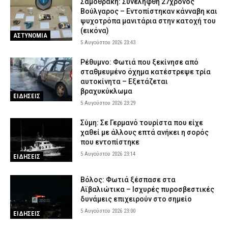
Σαμοθράκη: Συνελήφθη 27χρονος
Βούλγαρος – Εντοπίστηκαν κάνναβη και
ψυχοτρόπα μανιτάρια στην κατοχή του
(εικόνα)
ΑΣΤΥΝΟΜΙΑ
5 Αυγούστου 2026 23:43
Ρέθυμνο: Φωτιά που ξεκίνησε από
σταθμευμένο όχημα κατέστρεψε τρία
αυτοκίνητα – Εξετάζεται
βραχυκύκλωμα
ΕΙΔΗΣΕΙΣ
5 Αυγούστου 2026 23:29
Σύμη: Σε Γερμανό τουρίστα που είχε
χαθεί με άλλους επτά ανήκει η σορός
που εντοπίστηκε
5 Αυγούστου 2026 23:14
ΕΙΔΗΣΕΙΣ
Βόλος: Φωτιά ξέσπασε στα
Αϊβαλιώτικα – Ισχυρές πυροσβεστικές
δυνάμεις επιχειρούν στο σημείο
5 Αυγούστου 2026 23:00
ΕΙΔΗΣΕΙΣ