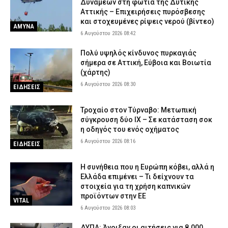
Δυνάμεων στη φωτιά της Δυτικής
Αττικής – Επιχειρήσεις πυρόσβεσης
και στοχευμένες ρίψεις νερού (βίντεο)
ΑΜΥΝΑ
6 Αυγούστου 2026 08:42
Πολύ υψηλός κίνδυνος πυρκαγιάς
σήμερα σε Αττική, Εύβοια και Βοιωτία
(χάρτης)
6 Αυγούστου 2026 08:30
ΕΙΔΗΣΕΙΣ
Τροχαίο στον Τύρναβο: Μετωπική
σύγκρουση δύο ΙΧ – Σε κατάσταση σοκ
η οδηγός του ενός οχήματος
6 Αυγούστου 2026 08:16
ΕΙΔΗΣΕΙΣ
Η συνήθεια που η Ευρώπη κόβει, αλλά η
Ελλάδα επιμένει – Τι δείχνουν τα
στοιχεία για τη χρήση καπνικών
προϊόντων στην ΕΕ
VITAL
6 Αυγούστου 2026 08:03
ΔΥΠΑ: Άνοιξαν οι αιτήσεις για 8.000