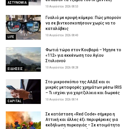
ΑΣΤΥΝΟΜΙΑ
10 Αυγούστου 2026 08:53
Γυαλιά με κρυφή κάμερα: Πώς μπορούν
να σε βιντεοσκοπήσουν χωρίς να το
καταλάβεις
10 Αυγούστου 2026 08:40
LIFE
Φωτιά τώρα στον Κουβαρά – Ήχησε το
«112» για εκκένωση του Αγίου
Στυλιανού
10 Αυγούστου 2026 08:28
ΕΙΔΗΣΕΙΣ
Στο μικροσκόπιο της ΑΑΔΕ και οι
μικρές μεταφορές χρημάτων μέσω IRIS
– Τι ισχύει για χαρτζιλίκια και δωρεές
10 Αυγούστου 2026 08:14
CAPITAL
Σε κατάσταση «Red Code» σήμερα η
Αττική και άλλες έξι περιφέρειες για
εκδήλωση πυρκαγιάς – Σε ετοιμότητα