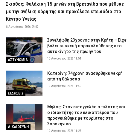
Σκιάθος: Φυλάκιση 15 μηνών στη Βρετανίδα που μέθυσε
9 Αυγούστου 2026 21:42
ΑΣΤΥΝΟΜΙΑ
με την ανήλικη κόρη της και προκάλεσε επεισόδιο στο
Πάρος: Συγκλονίζει ο πατέρας του τετράχρονου – «Έφυγε για
Κέντρο Υγείας
ένα δευτερόλεπτο από την προσοχή μου»
8 Αυγούστου 2026 09:07
9 Αυγούστου 2026 21:28
ΕΙΔΗΣΕΙΣ
Βίντεο: Ανήλικοι φέρονται να έβαλαν φωτιά στο δάσος των Άνω
Συνελήφθη 23χρονος στην Κρήτη – Είχε
Βριλησσίων και μετά να την έσβησαν – Τους αναζητά η
βάλει συσκευή παρακολούθησης στο
Πυροσβεστική
αυτοκίνητο της πρώην του
9 Αυγούστου 2026 21:15
ΕΙΔΗΣΕΙΣ
10 Αυγούστου 2026 11:54
ΑΣΤΥΝΟΜΙΑ
Κέρκυρα: Φωτιά σε δασική έκταση στον Άγιο Γεώργιο –
Κινητοποιήθηκε η Πυροσβεστική
Κατερίνη: 74χρονη ανασύρθηκε νεκρή
από τη θάλασσα
9 Αυγούστου 2026 21:04
ΕΙΔΗΣΕΙΣ
10 Αυγούστου 2026 11:40
Τραγωδία στην Καβάλα: Νεκρή 65χρονη λουόμενη στους
ΕΙΔΗΣΕΙΣ
Αμμόλοφους
9 Αυγούστου 2026 20:49
ΕΙΔΗΣΕΙΣ
Μήλος: Στον εισαγγελέα ο πιλότος και
ο ιδιοκτήτης του ελικοπτέρου που
ΑΑΔΕ: Κατασχέθηκαν 1.296 φιάλες παράνομου φρέον σε
προσγειώθηκε με τουρίστες στο
Κήπους και Δοϊράνη – Διαφυγόντες δασμοί 338.000 ευρώ
Σαρακήνικο
(εικόνες)
ΔΙΚΑΙΟΣΥΝΗ
10 Αυγούστου 2026 11:27
9 Αυγούστου 2026 20:31
ΕΙΔΗΣΕΙΣ