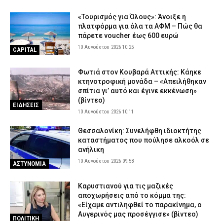
«Τουρισμός για Όλους»: Άνοιξε η
πλατφόρμα για όλα τα ΑΦΜ – Πώς θα
πάρετε voucher έως 600 ευρώ
10 Αυγούστου 2026 10:25
CAPITAL
Φωτιά στον Κουβαρά Αττικής: Κάηκε
κτηνοτροφική μονάδα – «Απειλήθηκαν
σπίτια γι’ αυτό και έγινε εκκένωση»
(βίντεο)
ΕΙΔΗΣΕΙΣ
10 Αυγούστου 2026 10:11
Θεσσαλονίκη: Συνελήφθη ιδιοκτήτης
καταστήματος που πούλησε αλκοόλ σε
ανήλικη
10 Αυγούστου 2026 09:58
ΑΣΤΥΝΟΜΙΑ
Καρυστιανού για τις μαζικές
αποχωρήσεις από το κόμμα της:
«Είχαμε αντιληφθεί το παρακίνημα, ο
Αυγερινός μας προσέγγισε» (βίντεο)
ΠΟΛΙΤΙΚΗ