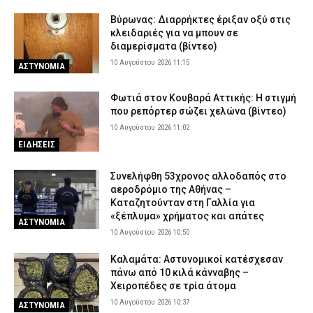
Βύρωνας: Διαρρήκτες έριξαν οξύ στις
Πέθανε ο ηθοποιός Νίκος Καλογερόπουλος
κλειδαριές για να μπουν σε
9 Αυγούστου 2026 20:12
ΕΙΔΗΣΕΙΣ
διαμερίσματα (βίντεο)
10 Αυγούστου 2026 11:15
ΑΣΤΥΝΟΜΙΑ
Φωτιά στον Κουβαρά Αττικής: Η στιγμή
που ρεπόρτερ σώζει χελώνα (βίντεο)
10 Αυγούστου 2026 11:02
ΕΙΔΗΣΕΙΣ
Συνελήφθη 53χρονος αλλοδαπός στο
αεροδρόμιο της Αθήνας –
Καταζητούνταν στη Γαλλία για
«ξέπλυμα» χρήματος και απάτες
ΑΣΤΥΝΟΜΙΑ
10 Αυγούστου 2026 10:50
Καλαμάτα: Αστυνομικοί κατέσχεσαν
πάνω από 10 κιλά κάνναβης –
Χειροπέδες σε τρία άτομα
10 Αυγούστου 2026 10:37
ΑΣΤΥΝΟΜΙΑ