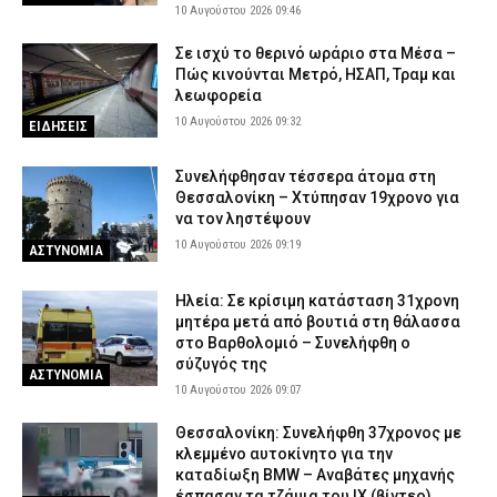
10 Αυγούστου 2026 09:46
Σε ισχύ το θερινό ωράριο στα Μέσα –
Πώς κινούνται Μετρό, ΗΣΑΠ, Τραμ και
λεωφορεία
10 Αυγούστου 2026 09:32
ΕΙΔΗΣΕΙΣ
Συνελήφθησαν τέσσερα άτομα στη
Θεσσαλονίκη – Χτύπησαν 19χρονο για
να τον ληστέψουν
10 Αυγούστου 2026 09:19
ΑΣΤΥΝΟΜΙΑ
Ηλεία: Σε κρίσιμη κατάσταση 31χρονη
μητέρα μετά από βουτιά στη θάλασσα
στο Βαρθολομιό – Συνελήφθη ο
σύζυγός της
ΑΣΤΥΝΟΜΙΑ
10 Αυγούστου 2026 09:07
Θεσσαλονίκη: Συνελήφθη 37χρονος με
κλεμμένο αυτοκίνητο για την
καταδίωξη BMW – Αναβάτες μηχανής
έσπασαν τα τζάμια του ΙΧ (βίντεο)