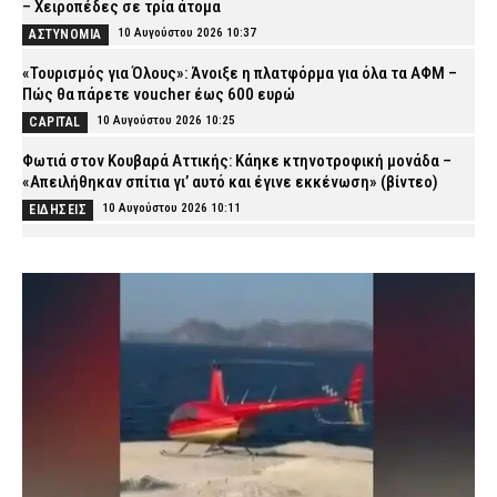
– Χειροπέδες σε τρία άτομα
10 Αυγούστου 2026 10:37
ΑΣΤΥΝΟΜΙΑ
«Τουρισμός για Όλους»: Άνοιξε η πλατφόρμα για όλα τα ΑΦΜ –
Πώς θα πάρετε voucher έως 600 ευρώ
10 Αυγούστου 2026 10:25
CAPITAL
Φωτιά στον Κουβαρά Αττικής: Κάηκε κτηνοτροφική μονάδα –
«Απειλήθηκαν σπίτια γι’ αυτό και έγινε εκκένωση» (βίντεο)
10 Αυγούστου 2026 10:11
ΕΙΔΗΣΕΙΣ
Θεσσαλονίκη: Συνελήφθη ιδιοκτήτης καταστήματος που
πούλησε αλκοόλ σε ανήλικη
10 Αυγούστου 2026 09:58
ΑΣΤΥΝΟΜΙΑ
Καρυστιανού για τις μαζικές αποχωρήσεις από το κόμμα της:
«Είχαμε αντιληφθεί το παρακίνημα, ο Αυγερινός μας
προσέγγισε» (βίντεο)
10 Αυγούστου 2026 09:46
ΠΟΛΙΤΙΚΗ
Σε ισχύ το θερινό ωράριο στα Μέσα – Πώς κινούνται Μετρό,
ΗΣΑΠ, Τραμ και λεωφορεία
10 Αυγούστου 2026 09:32
ΕΙΔΗΣΕΙΣ