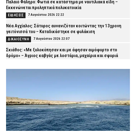
Παλαιό Φάληρο: Φωτιά σε κατάστημα με ναυτιλιακά είδη –
Εκκενώνεται προληπτικά πολυκατοικία
7 Αυγούστου 2026 22:22
ΕΙΔΗΣΕΙΣ
Νέα Αγχίαλος: Σάτυρος αυνανιζόταν κοιτώντας την 13χρονη
γειτόνισσά του – Καταδικάστηκε σε φυλάκιση
7 Αυγούστου 2026 22:07
ΔΙΚΑΙΟΣΥΝΗ
Σκιάθος: «Με ξυλοκόπησαν και με άφησαν αιμόφυρτο στο
δρόμο» – Άγριος καβγάς με λοστάρια, μαχαίρια και σφυριά
7 Αυγούστου 2026 21:53
ΔΙΚΑΙΟΣΥΝΗ
Εξαφάνιση 15χρονου στην Αθήνα: Τι αναφέρει το «Χαμόγελο του
Παιδιού»
7 Αυγούστου 2026 21:39
ΕΙΔΗΣΕΙΣ
Συνελήφθησαν σε Καβάλα και Αλεξανδρούπολη τρεις άνδρες
για ναρκωτικά και λαθραίο καπνό
7 Αυγούστου 2026 21:24
ΑΣΤΥΝΟΜΙΑ
Τραγωδία στην Πάτρα: Πέθανε βρέφος οκτώ ημερών στη ΜΕΘ
Νεογνών του Νοσοκομείου «Άγιος Ανδρέας»
7 Αυγούστου 2026 21:10
ΕΙΔΗΣΕΙΣ