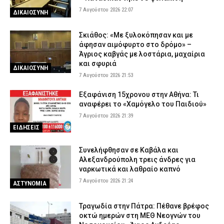
7 Αυγούστου 2026 22:07
ΔΙΚΑΙΟΣΥΝΗ
Σκιάθος: «Με ξυλοκόπησαν και με
άφησαν αιμόφυρτο στο δρόμο» –
Άγριος καβγάς με λοστάρια, μαχαίρια
και σφυριά
ΔΙΚΑΙΟΣΥΝΗ
7 Αυγούστου 2026 21:53
Εξαφάνιση 15χρονου στην Αθήνα: Τι
αναφέρει το «Χαμόγελο του Παιδιού»
7 Αυγούστου 2026 21:39
ΕΙΔΗΣΕΙΣ
Συνελήφθησαν σε Καβάλα και
Αλεξανδρούπολη τρεις άνδρες για
ναρκωτικά και λαθραίο καπνό
7 Αυγούστου 2026 21:24
ΑΣΤΥΝΟΜΙΑ
Τραγωδία στην Πάτρα: Πέθανε βρέφος
οκτώ ημερών στη ΜΕΘ Νεογνών του