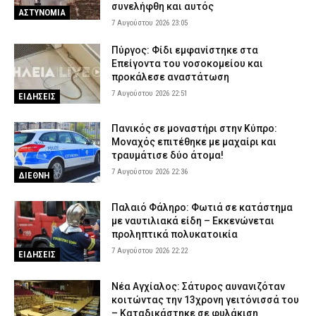
συνελήφθη και αυτός
ΑΣΤΥΝΟΜΙΑ
7 Αυγούστου 2026 16:10
ΕΙΔΗΣΕΙΣ
7 Αυγούστου 2026 23:05
Πύργος: Φίδι εμφανίστηκε στα
Επείγοντα του νοσοκομείου και
προκάλεσε αναστάτωση
7 Αυγούστου 2026 22:51
ΕΙΔΗΣΕΙΣ
Πανικός σε μοναστήρι στην Κύπρο:
Μοναχός επιτέθηκε με μαχαίρι και
τραυμάτισε δύο άτομα!
7 Αυγούστου 2026 22:36
ΔΙΕΘΝΗ
Παλαιό Φάληρο: Φωτιά σε κατάστημα
με ναυτιλιακά είδη – Εκκενώνεται
προληπτικά πολυκατοικία
7 Αυγούστου 2026 22:22
ΕΙΔΗΣΕΙΣ
Νέα Αγχίαλος: Σάτυρος αυνανιζόταν
κοιτώντας την 13χρονη γειτόνισσά του
– Καταδικάστηκε σε φυλάκιση