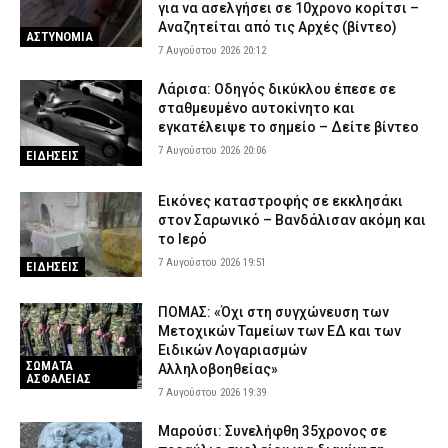
για να ασελγήσει σε 10χρονο κορίτσι –
Αναζητείται από τις Αρχές (βίντεο)
ΑΣΤΥΝΟΜΙΑ
7 Αυγούστου 2026 20:12
Λάρισα: Οδηγός δικύκλου έπεσε σε
σταθμευμένο αυτοκίνητο και
εγκατέλειψε το σημείο – Δείτε βίντεο
7 Αυγούστου 2026 20:06
ΕΙΔΗΣΕΙΣ
Εικόνες καταστροφής σε εκκλησάκι
στον Σαρωνικό – Βανδάλισαν ακόμη και
το Ιερό
7 Αυγούστου 2026 19:51
ΕΙΔΗΣΕΙΣ
ΠΟΜΑΣ: «Όχι στη συγχώνευση των
Μετοχικών Ταμείων των ΕΔ και των
Ειδικών Λογαριασμών
ΣΩΜΑΤΑ
Αλληλοβοηθείας»
ΑΣΦΑΛΕΙΑΣ
7 Αυγούστου 2026 19:39
Μαρούσι: Συνελήφθη 35χρονος σε