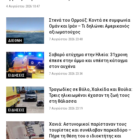
4 Αυγούστου 2026 10:47
Θεσσαλονίκη: Πρώην συνδικαλιστής της ΕΛ.ΑΣ. συνελήφθη για
ρευματοκλοπή
Στενά του Ορμούζ: Κοντά σε συμφωνία
7 Αυγούστου 2026 17:12
ΑΣΤΥΝΟΜΙΑ
Ομάν και Ιράν – Τι δηλώνει Αμερικανός
αξιωματούχος
Θεσσαλονίκη: Μεγάλη κινητοποίηση για φωτιά στο Μονοπήγαδο
– Επιχειρούν ισχυρές επίγειες και εναέριες δυνάμεις
7 Αυγούστου 2026 23:48
ΔΙΕΘΝΗ
7 Αυγούστου 2026 17:00
ΕΙΔΗΣΕΙΣ
Σοβαρό ατύχημα στην Ηλεία: 31χρονη
Γρεβενά: Ο Σύλλογος Αλληλεγγύης και Εθελοντισμού «Ελπίδα»
έπεσε στην άμμο και υπέστη κάταγμα
προχώρησε σε δωρεά ειδών ιματισμού στο Αστυνομικό Τμήμα
στον αυχένα
7 Αυγούστου 2026 16:48
ΣΩΜΑΤΑ ΑΣΦΑΛΕΙΑΣ
7 Αυγούστου 2026 23:34
ΕΙΔΗΣΕΙΣ
Κορινθία: Μήνυμα του 112 για φωτιά στο Στεφάνι –
«Παραμείνετε σε ετοιμότητα»
Τραγωδίες σε Βόλο, Χαλκίδα και Βούλα:
Τρεις ηλικιωμένοι έχασαν τη ζωή τους
7 Αυγούστου 2026 16:35
ΕΙΔΗΣΕΙΣ
στη θάλασσα
Πιερία: Συνελήφθησαν δύο άνδρες που διέρρηξαν ΙΧ και άρπαξαν
7 Αυγούστου 2026 23:19
ΕΙΔΗΣΕΙΣ
αντικείμενα αξίας άνω των 19.000 ευρώ
7 Αυγούστου 2026 16:23
ΑΣΤΥΝΟΜΙΑ
Χανιά: Αστυνομικοί παρίσταναν τους
τουρίστες και συνέλαβαν παρκαδόρο –
Πολύ υψηλός κίνδυνος πυρκαγιάς το Σάββατο – Ποιες περιοχές
Πήρε τη θέση του ο ιδιοκτήτης και
τίθενται σε «Red Code»