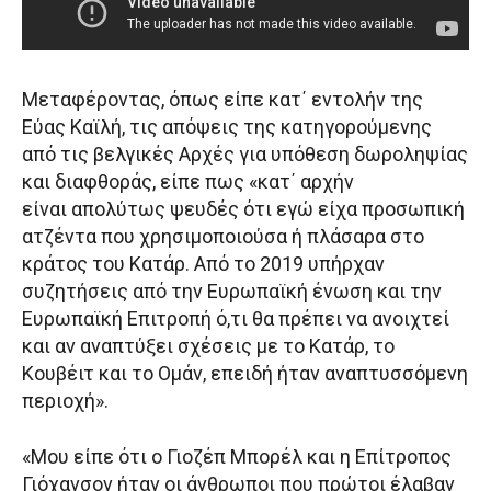
Μεταφέροντας, όπως είπε κατ΄ εντολήν της
Εύας Καϊλή, τις απόψεις της κατηγορούμενης
από τις βελγικές Αρχές για υπόθεση δωροληψίας
και διαφθοράς, είπε πως «κατ΄ αρχήν
είναι απολύτως ψευδές ότι εγώ είχα προσωπική
ατζέντα που χρησιμοποιούσα ή πλάσαρα στο
κράτος του Κατάρ. Από το 2019 υπήρχαν
συζητήσεις από την Ευρωπαϊκή ένωση και την
Ευρωπαϊκή Επιτροπή ό,τι θα πρέπει να ανοιχτεί
και αν αναπτύξει σχέσεις με το Κατάρ, το
Κουβέιτ και το Ομάν, επειδή ήταν αναπτυσσόμενη
περιοχή».
«Μου είπε ότι ο Γιοζέπ Μπορέλ και η Επίτροπος
Γιόχανσον ήταν οι άνθρωποι που πρώτοι έλαβαν