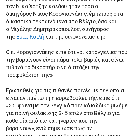
τον Νίκο Χατζηνικολάου ήταν τόσο ο
δικηγόρος Νίκος Κορογιαννάκης, έμπειρος στα
δικαστικά τεκταινόμενα στο Βέλγιο, όσο και
ο Μιχάλης Δημητρακόπουλος, συνήγορος
της
Εύας Καϊλή
και της οικογένειας της.
Ο κ. Κορογιαννάκης είπε ότι «oι καταγγελίες που
την βαραίνουν είναι πάρα πολύ βαριές και είναι
πιθανό το δικαστήριο να διατάξει την
προφυλάκιση της».
Ερωτηθείς για τις πιθανές ποινές με την οποία
είναι αντιμέτωπη η ευρωβουλευτής, είπε ότι
«Σύμφωνα με τον βελγικό ποινικό κώδικα μιλάμε
για ποινή φυλάκισης 3- 5 ετών στο Βέλγιο για
κάθε μία από τις κατηγορίες που την
βαραίνουν», ενώ σημείωσε πως αν
καταδικαστεί «η ποινή θα συγχωνευθεί, όπως