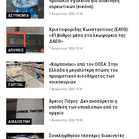
προαύλιο σχολείου για διακίνηση
ναρκωτικών (εικόνα)
7 Αυγούστου 2026 19:26
ΑΣΤΥΝΟΜΙΑ
Χριστοφορίδης Κωνσταντίνος (ΕΑΥΘ):
«41 βαθμοί μέσα στα λεωφορεία της
ΔΑΕΘ»
7 Αυγούστου 2026 19:14
ΑΠΟΨΕΙΣ
«Καμπανάκι» από τον ΟΟΣΑ: Στην
Ελλάδα η μεγαλύτερη πτώση του
πραγματικού εισοδήματος των
νοικοκυριών
CAPITAL
7 Αυγούστου 2026 19:01
Άρειος Πάγος: Δεν ανασύρεται η
υπόθεση των υποκλοπών από το
αρχείο
7 Αυγούστου 2026 18:40
ΔΙΚΑΙΟΣΥΝΗ
Συνελήφθησαν τέσσερις διακινητές