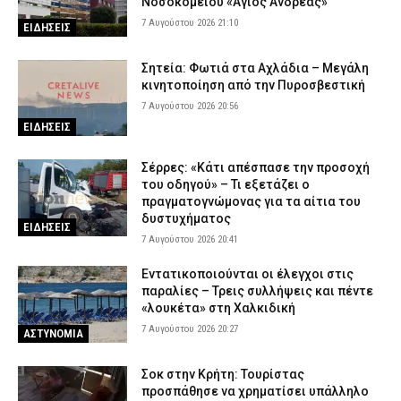
Νοσοκομείου «Άγιος Ανδρέας»
7 Αυγούστου 2026 21:10
ΕΙΔΗΣΕΙΣ
Σητεία: Φωτιά στα Αχλάδια – Μεγάλη
κινητοποίηση από την Πυροσβεστική
7 Αυγούστου 2026 20:56
ΕΙΔΗΣΕΙΣ
Σέρρες: «Κάτι απέσπασε την προσοχή
του οδηγού» – Τι εξετάζει ο
πραγματογνώμονας για τα αίτια του
δυστυχήματος
ΕΙΔΗΣΕΙΣ
7 Αυγούστου 2026 20:41
Εντατικοποιούνται οι έλεγχοι στις
παραλίες – Τρεις συλλήψεις και πέντε
«λουκέτα» στη Χαλκιδική
7 Αυγούστου 2026 20:27
ΑΣΤΥΝΟΜΙΑ
Σοκ στην Κρήτη: Τουρίστας
προσπάθησε να χρηματίσει υπάλληλο