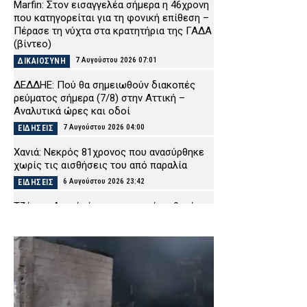
Marfin: Στον εισαγγελέα σήμερα η 46χρονη
που κατηγορείται για τη φονική επίθεση –
Πέρασε τη νύχτα στα κρατητήρια της ΓΑΔΑ
(βίντεο)
7 Αυγούστου 2026 07:01
ΔΙΚΑΙΟΣΥΝΗ
ΔΕΔΔΗΕ: Πού θα σημειωθούν διακοπές
ρεύματος σήμερα (7/8) στην Αττική –
Αναλυτικά ώρες και οδοί
7 Αυγούστου 2026 04:00
ΕΙΔΗΣΕΙΣ
Χανιά: Νεκρός 81χρονος που ανασύρθηκε
χωρίς τις αισθήσεις του από παραλία
6 Αυγούστου 2026 23:42
ΕΙΔΗΣΕΙΣ
Τζόκερ: Αυτοί είναι οι τυχεροί αριθμοί
που κερδίζουν πάνω από 2,5 εκατ. ευρώ
6 Αυγούστου 2026 23:28
ΕΙΔΗΣΕΙΣ
Σοκ στην Πρέβεζα: 59χρονος εντοπίστηκε
απαγχονισμένος
6 Αυγούστου 2026 23:13
ΕΙΔΗΣΕΙΣ