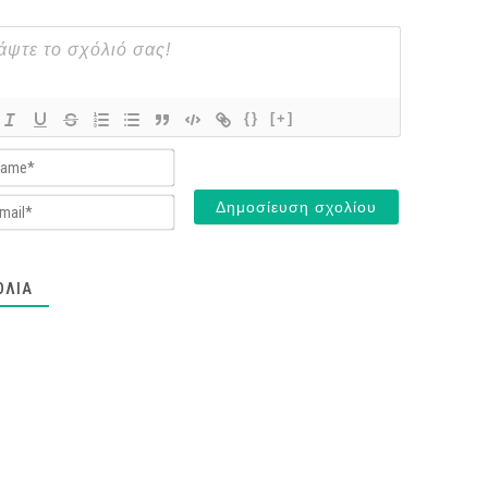
{}
[+]
Name*
Email*
ΌΛΙΑ