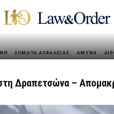
ΥΝΗ
ΣΩΜΑΤΑ ΑΣΦΑΛΕΙΑΣ
ΑΜΥΝΑ
ΔΙ
 στη Δραπετσώνα – Aπομακ