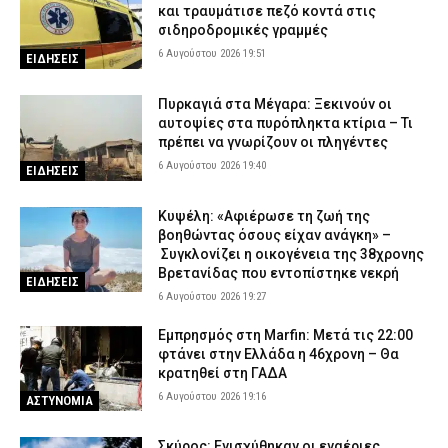
και τραυμάτισε πεζό κοντά στις
σιδηροδρομικές γραμμές
6 Αυγούστου 2026 19:51
ΕΙΔΗΣΕΙΣ
Πυρκαγιά στα Μέγαρα: Ξεκινούν οι
αυτοψίες στα πυρόπληκτα κτίρια – Τι
πρέπει να γνωρίζουν οι πληγέντες
6 Αυγούστου 2026 19:40
ΕΙΔΗΣΕΙΣ
Κυψέλη: «Αφιέρωσε τη ζωή της
βοηθώντας όσους είχαν ανάγκη» –
Συγκλονίζει η οικογένεια της 38χρονης
Βρετανίδας που εντοπίστηκε νεκρή
ΕΙΔΗΣΕΙΣ
6 Αυγούστου 2026 19:27
Εμπρησμός στη Marfin: Μετά τις 22:00
φτάνει στην Ελλάδα η 46χρονη – Θα
κρατηθεί στη ΓΑΔΑ
6 Αυγούστου 2026 19:16
ΑΣΤΥΝΟΜΙΑ
Σκύρος: Ενισχύθηκαν οι εναέριες