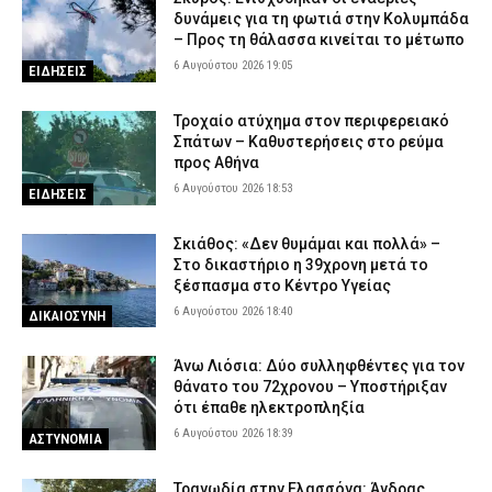
δυνάμεις για τη φωτιά στην Κολυμπάδα
– Προς τη θάλασσα κινείται το μέτωπο
6 Αυγούστου 2026 19:05
ΕΙΔΗΣΕΙΣ
Τροχαίο ατύχημα στον περιφερειακό
Σπάτων – Καθυστερήσεις στο ρεύμα
προς Αθήνα
6 Αυγούστου 2026 18:53
ΕΙΔΗΣΕΙΣ
Σκιάθος: «Δεν θυμάμαι και πολλά» –
Στο δικαστήριο η 39χρονη μετά το
ξέσπασμα στο Κέντρο Υγείας
6 Αυγούστου 2026 18:40
ΔΙΚΑΙΟΣΥΝΗ
Άνω Λιόσια: Δύο συλληφθέντες για τον
θάνατο του 72χρονου – Υποστήριξαν
ότι έπαθε ηλεκτροπληξία
6 Αυγούστου 2026 18:39
ΑΣΤΥΝΟΜΙΑ
Τραγωδία στην Ελασσόνα: Άνδρας