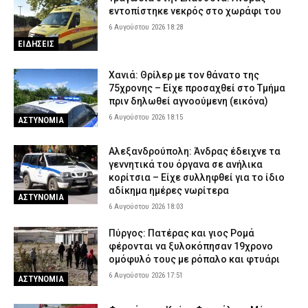
εντοπίστηκε νεκρός στο χωράφι του
6 Αυγούστου 2026 18:28
ΕΙΔΗΣΕΙΣ
Χανιά: Θρίλερ με τον θάνατο της
75χρονης – Είχε προσαχθεί στο Τμήμα
πριν δηλωθεί αγνοούμενη (εικόνα)
6 Αυγούστου 2026 18:15
ΑΣΤΥΝΟΜΙΑ
Αλεξανδρούπολη: Άνδρας έδειχνε τα
γεννητικά του όργανα σε ανήλικα
κορίτσια – Είχε συλληφθεί για το ίδιο
αδίκημα ημέρες νωρίτερα
ΑΣΤΥΝΟΜΙΑ
6 Αυγούστου 2026 18:03
Πύργος: Πατέρας και γιος Ρομά
φέρονται να ξυλοκόπησαν 19χρονο
ομόφυλό τους με ρόπαλο και φτυάρι
6 Αυγούστου 2026 17:51
ΑΣΤΥΝΟΜΙΑ