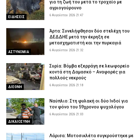
για τη ζωή του μετά το τροχαίο με
6 Αυγούστου 2026 15:48
ΕΙΔΗΣΕΙΣ
αγριογούρουνο
Φωτιά στην περιοχή Κολυμπάδα στην Σκύρο – Ισχυρή
6 Αυγούστου 2026 21:47
ΕΙΔΗΣΕΙΣ
κινητοποίηση της Πυροσβεστικής
6 Αυγούστου 2026 15:35
ΕΙΔΗΣΕΙΣ
Άρτα: Συνελήφθησαν δύο στελέχη του
ΔΕΔΔΗΕ μετά την έκρηξη σε
Κόρινθος: Άνδρας έσπασε τζαμαρία καταστήματος με πλάκα
μετασχηματιστή και την πυρκαγιά
πεζοδρομίου – Δείτε βίντεο
6 Αυγούστου 2026 21:32
6 Αυγούστου 2026 15:07
ΑΣΤΥΝΟΜΙΑ
ΑΣΤΥΝΟΜΙΑ
Τροχαίο στον Πύργο: Τραυματίστηκε σοβαρά ντελιβεράς μετά
Συρία: Βόμβα εξερράγη σε λεωφορείο
από σφοδρή σύγκρουσης μηχανής με ΙΧ
κοντά στη Δαμασκό – Αναφορές για
6 Αυγούστου 2026 14:58
ΕΙΔΗΣΕΙΣ
πολλούς νεκρούς
6 Αυγούστου 2026 21:18
ΔΙΕΘΝΗ
Ναύπλιο: Στη φυλακή οι δύο Ινδοί για
τον φόνο του 59χρονου ψυχολόγου
6 Αυγούστου 2026 21:03
ΔΙΚΑΙΟΣΥΝΗ
Λάρισα: Μοτοσικλέτα συγκρούστηκε με