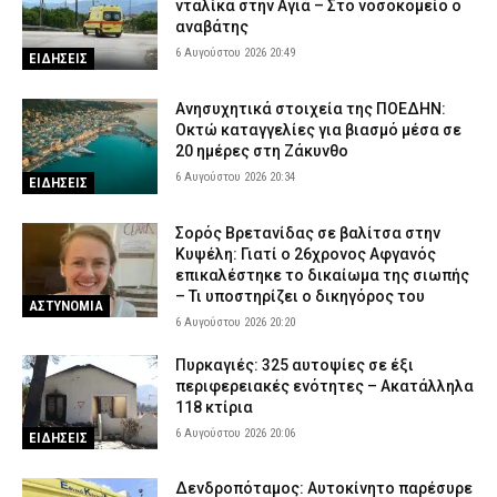
νταλίκα στην Αγιά – Στο νοσοκομείο ο
αναβάτης
6 Αυγούστου 2026 20:49
ΕΙΔΗΣΕΙΣ
Ανησυχητικά στοιχεία της ΠΟΕΔΗΝ:
Οκτώ καταγγελίες για βιασμό μέσα σε
20 ημέρες στη Ζάκυνθο
6 Αυγούστου 2026 20:34
ΕΙΔΗΣΕΙΣ
Σορός Βρετανίδας σε βαλίτσα στην
Κυψέλη: Γιατί ο 26χρονος Αφγανός
επικαλέστηκε το δικαίωμα της σιωπής
– Τι υποστηρίζει ο δικηγόρος του
ΑΣΤΥΝΟΜΙΑ
6 Αυγούστου 2026 20:20
Πυρκαγιές: 325 αυτοψίες σε έξι
περιφερειακές ενότητες – Ακατάλληλα
118 κτίρια
6 Αυγούστου 2026 20:06
ΕΙΔΗΣΕΙΣ
Δενδροπόταμος: Αυτοκίνητο παρέσυρε