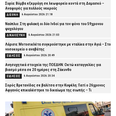
Συρία: Βόμβα εξερράγη σε λεωφορείο κοντά στη Δαμασκό –
Αναφορές για πολλούς νεκρούς
6 Αυγούστου 2026 21:18
ΔΙΕΘΝΗ
Ναύπλιο: Στη φυλακή οι δύο Ινδοί για τον φόνο του 59χρονου
ψυχολόγου
6 Αυγούστου 2026 21:03
ΔΙΚΑΙΟΣΥΝΗ
Λάρισα: Μοτοσικλέτα συγκρούστηκε με νταλίκα στην Αγιά – Στο
νοσοκομείο ο αναβάτης
6 Αυγούστου 2026 20:49
ΕΙΔΗΣΕΙΣ
Ανησυχητικά στοιχεία της ΠΟΕΔΗΝ: Οκτώ καταγγελίες για
βιασμό μέσα σε 20 ημέρες στη Ζάκυνθο
6 Αυγούστου 2026 20:34
ΕΙΔΗΣΕΙΣ
Σορός Βρετανίδας σε βαλίτσα στην Κυψέλη: Γιατί ο 26χρονος
Αφγανός επικαλέστηκε το δικαίωμα της σιωπής – Τι
υποστηρίζει ο δικηγόρος του
6 Αυγούστου 2026 20:20
ΑΣΤΥΝΟΜΙΑ
Πυρκαγιές: 325 αυτοψίες σε έξι περιφερειακές ενότητες –
Ακατάλληλα 118 κτίρια