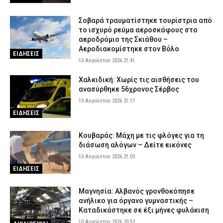
προϋποθέσεις
10 Αυγούστου 2026 15:01
ΣΩΜΑΤΑ ΑΣΦΑΛΕΙΑΣ
Σοβαρά τραυματίστηκε τουρίστρια από
το ισχυρό ρεύμα αεροσκάφους στο
Έβρος: Σε Αστυνομικούς Υποδιευθυντές προήχθησαν πέντε
αεροδρόμιο της Σκιάθου –
υπηρετούντες Αστυνόμοι Α’ – Αναλυτικά τα ονόματα
Αεροδιακομίστηκε στον Βόλο
ΕΙΔΗΣΕΙΣ
10 Αυγούστου 2026 14:48
ΣΩΜΑΤΑ ΑΣΦΑΛΕΙΑΣ
10 Αυγούστου 2026 21:41
Βόλος: Συνοδός ασθενή κατήγγειλε ξυλοδαρμό από γιατρό στο
Χαλκιδική: Χωρίς τις αισθήσεις του
νοσοκομείο – «Με χτύπησε με μανία»
ανασύρθηκε 56χρονος Σέρβος
10 Αυγούστου 2026 14:36
ΑΣΤΥΝΟΜΙΑ
10 Αυγούστου 2026 21:17
Πάρος: «Δεν ήταν κοντά στο παιδί» λέει ο ιδιοκτήτης του beach
ΕΙΔΗΣΕΙΣ
bar για τον πατέρα του τετράχρονου που πνίγηκε
10 Αυγούστου 2026 14:22
ΕΙΔΗΣΕΙΣ
Κουβαράς: Μάχη με τις φλόγες για τη
διάσωση αλόγων – Δείτε εικόνες
10 Αυγούστου 2026 21:03
ΕΙΔΗΣΕΙΣ
Μαγνησία: Αλβανός γρονθοκόπησε
ανήλικο για όργανο γυμναστικής –
Καταδικάστηκε σε έξι μήνες φυλάκιση
10 Αυγούστου 2026 20:52