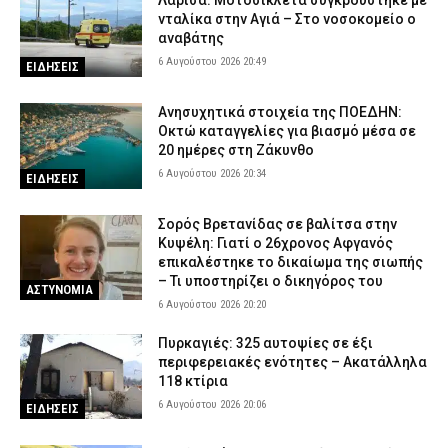
Λάρισα: Μοτοσικλέτα συγκρούστηκε με
νταλίκα στην Αγιά – Στο νοσοκομείο ο
αναβάτης
6 Αυγούστου 2026 20:49
ΕΙΔΗΣΕΙΣ
Ανησυχητικά στοιχεία της ΠΟΕΔΗΝ:
Οκτώ καταγγελίες για βιασμό μέσα σε
20 ημέρες στη Ζάκυνθο
6 Αυγούστου 2026 20:34
ΕΙΔΗΣΕΙΣ
Σορός Βρετανίδας σε βαλίτσα στην
Κυψέλη: Γιατί ο 26χρονος Αφγανός
επικαλέστηκε το δικαίωμα της σιωπής
– Τι υποστηρίζει ο δικηγόρος του
ΑΣΤΥΝΟΜΙΑ
6 Αυγούστου 2026 20:20
Πυρκαγιές: 325 αυτοψίες σε έξι
περιφερειακές ενότητες – Ακατάλληλα
118 κτίρια
6 Αυγούστου 2026 20:06
ΕΙΔΗΣΕΙΣ