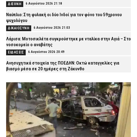
6 Αυγούστου 2026 21:18
ΔΙΕΘΝΗ
Ναύπλιο: Στη φυλακή οι δύο Ινδοί για τον φόνο του 59χρονου
ψυχολόγου
6 Αυγούστου 2026 21:03
ΔΙΚΑΙΟΣΥΝΗ
Λάρισα: Μοτοσικλέτα συγκρούστηκε με νταλίκα στην Αγιά – Στο
νοσοκομείο ο αναβάτης
6 Αυγούστου 2026 20:49
ΕΙΔΗΣΕΙΣ
Ανησυχητικά στοιχεία της ΠΟΕΔΗΝ: Οκτώ καταγγελίες για
βιασμό μέσα σε 20 ημέρες στη Ζάκυνθο
6 Αυγούστου 2026 20:34
ΕΙΔΗΣΕΙΣ
Σορός Βρετανίδας σε βαλίτσα στην Κυψέλη: Γιατί ο 26χρονος
Αφγανός επικαλέστηκε το δικαίωμα της σιωπής – Τι
υποστηρίζει ο δικηγόρος του
6 Αυγούστου 2026 20:20
ΑΣΤΥΝΟΜΙΑ
Πυρκαγιές: 325 αυτοψίες σε έξι περιφερειακές ενότητες –
Ακατάλληλα 118 κτίρια
6 Αυγούστου 2026 20:06
ΕΙΔΗΣΕΙΣ