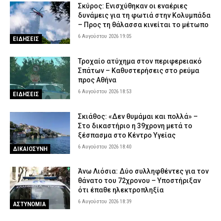
Σκύρος: Ενισχύθηκαν οι εναέριες
δυνάμεις για τη φωτιά στην Κολυμπάδα
– Προς τη θάλασσα κινείται το μέτωπο
6 Αυγούστου 2026 19:05
ΕΙΔΗΣΕΙΣ
Τροχαίο ατύχημα στον περιφερειακό
Σπάτων – Καθυστερήσεις στο ρεύμα
προς Αθήνα
6 Αυγούστου 2026 18:53
ΕΙΔΗΣΕΙΣ
Σκιάθος: «Δεν θυμάμαι και πολλά» –
Στο δικαστήριο η 39χρονη μετά το
ξέσπασμα στο Κέντρο Υγείας
6 Αυγούστου 2026 18:40
ΔΙΚΑΙΟΣΥΝΗ
Άνω Λιόσια: Δύο συλληφθέντες για τον
θάνατο του 72χρονου – Υποστήριξαν
ότι έπαθε ηλεκτροπληξία
6 Αυγούστου 2026 18:39
ΑΣΤΥΝΟΜΙΑ