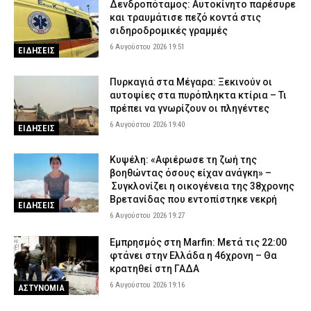
Δενδροπόταμος: Αυτοκίνητο παρέσυρε
και τραυμάτισε πεζό κοντά στις
σιδηροδρομικές γραμμές
6 Αυγούστου 2026 19:51
ΕΙΔΗΣΕΙΣ
Πυρκαγιά στα Μέγαρα: Ξεκινούν οι
αυτοψίες στα πυρόπληκτα κτίρια – Τι
πρέπει να γνωρίζουν οι πληγέντες
6 Αυγούστου 2026 19:40
ΕΙΔΗΣΕΙΣ
Κυψέλη: «Αφιέρωσε τη ζωή της
βοηθώντας όσους είχαν ανάγκη» –
Συγκλονίζει η οικογένεια της 38χρονης
Βρετανίδας που εντοπίστηκε νεκρή
ΕΙΔΗΣΕΙΣ
6 Αυγούστου 2026 19:27
Εμπρησμός στη Marfin: Μετά τις 22:00
φτάνει στην Ελλάδα η 46χρονη – Θα
κρατηθεί στη ΓΑΔΑ
6 Αυγούστου 2026 19:16
ΑΣΤΥΝΟΜΙΑ