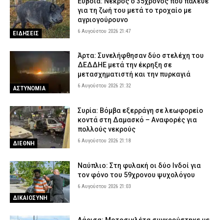
Εύβοια: Νεκρός ο 35χρονος που πάλευε
κινητοποίηση της Πυροσβεστικής
για τη ζωή του μετά το τροχαίο με
αγριογούρουνο
6 Αυγούστου 2026 15:35
ΕΙΔΗΣΕΙΣ
6 Αυγούστου 2026 21:47
ΕΙΔΗΣΕΙΣ
Κόρινθος: Άνδρας έσπασε τζαμαρία καταστήματος με πλάκα
πεζοδρομίου – Δείτε βίντεο
Άρτα: Συνελήφθησαν δύο στελέχη του
6 Αυγούστου 2026 15:07
ΑΣΤΥΝΟΜΙΑ
ΔΕΔΔΗΕ μετά την έκρηξη σε
μετασχηματιστή και την πυρκαγιά
6 Αυγούστου 2026 21:32
ΑΣΤΥΝΟΜΙΑ
Συρία: Βόμβα εξερράγη σε λεωφορείο
κοντά στη Δαμασκό – Αναφορές για
πολλούς νεκρούς
6 Αυγούστου 2026 21:18
ΔΙΕΘΝΗ
Ναύπλιο: Στη φυλακή οι δύο Ινδοί για
τον φόνο του 59χρονου ψυχολόγου
6 Αυγούστου 2026 21:03
ΔΙΚΑΙΟΣΥΝΗ