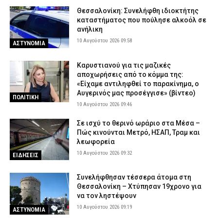
Θεσσαλονίκη: Συνελήφθη ιδιοκτήτης
καταστήματος που πούλησε αλκοόλ σε
ανήλικη
10 Αυγούστου 2026 09:58
ΑΣΤΥΝΟΜΙΑ
Καρυστιανού για τις μαζικές
αποχωρήσεις από το κόμμα της:
«Είχαμε αντιληφθεί το παρακίνημα, ο
Αυγερινός μας προσέγγισε» (βίντεο)
ΠΟΛΙΤΙΚΗ
10 Αυγούστου 2026 09:46
Σε ισχύ το θερινό ωράριο στα Μέσα –
Πώς κινούνται Μετρό, ΗΣΑΠ, Τραμ και
λεωφορεία
10 Αυγούστου 2026 09:32
ΕΙΔΗΣΕΙΣ
Συνελήφθησαν τέσσερα άτομα στη
Θεσσαλονίκη – Χτύπησαν 19χρονο για
να τον ληστέψουν
10 Αυγούστου 2026 09:19
ΑΣΤΥΝΟΜΙΑ