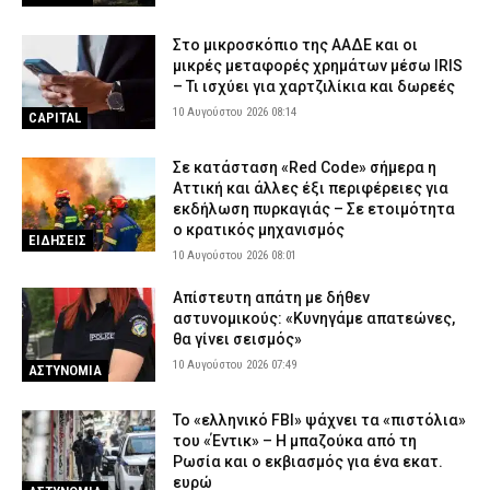
Στο μικροσκόπιο της ΑΑΔΕ και οι
μικρές μεταφορές χρημάτων μέσω IRIS
– Τι ισχύει για χαρτζιλίκια και δωρεές
10 Αυγούστου 2026 08:14
CAPITAL
Σε κατάσταση «Red Code» σήμερα η
Αττική και άλλες έξι περιφέρειες για
εκδήλωση πυρκαγιάς – Σε ετοιμότητα
ο κρατικός μηχανισμός
ΕΙΔΗΣΕΙΣ
10 Αυγούστου 2026 08:01
Απίστευτη απάτη με δήθεν
αστυνομικούς: «Κυνηγάμε απατεώνες,
θα γίνει σεισμός»
10 Αυγούστου 2026 07:49
ΑΣΤΥΝΟΜΙΑ
Το «ελληνικό FBI» ψάχνει τα «πιστόλια»
του «Έντικ» – Η μπαζούκα από τη
Ρωσία και ο εκβιασμός για ένα εκατ.
ευρώ