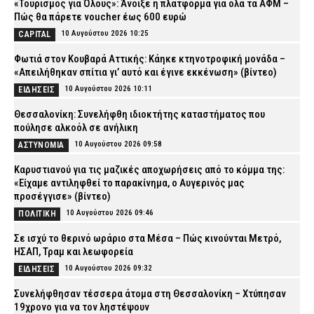
«Τουρισμός για Όλους»: Άνοιξε η πλατφόρμα για όλα τα ΑΦΜ –
Πώς θα πάρετε voucher έως 600 ευρώ
10 Αυγούστου 2026 10:25
CAPITAL
Φωτιά στον Κουβαρά Αττικής: Κάηκε κτηνοτροφική μονάδα –
«Απειλήθηκαν σπίτια γι’ αυτό και έγινε εκκένωση» (βίντεο)
10 Αυγούστου 2026 10:11
ΕΙΔΗΣΕΙΣ
Θεσσαλονίκη: Συνελήφθη ιδιοκτήτης καταστήματος που
πούλησε αλκοόλ σε ανήλικη
10 Αυγούστου 2026 09:58
ΑΣΤΥΝΟΜΙΑ
Καρυστιανού για τις μαζικές αποχωρήσεις από το κόμμα της:
«Είχαμε αντιληφθεί το παρακίνημα, ο Αυγερινός μας
προσέγγισε» (βίντεο)
10 Αυγούστου 2026 09:46
ΠΟΛΙΤΙΚΗ
Σε ισχύ το θερινό ωράριο στα Μέσα – Πώς κινούνται Μετρό,
ΗΣΑΠ, Τραμ και λεωφορεία
10 Αυγούστου 2026 09:32
ΕΙΔΗΣΕΙΣ
Συνελήφθησαν τέσσερα άτομα στη Θεσσαλονίκη – Χτύπησαν
19χρονο για να τον ληστέψουν