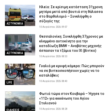
Ηλεία: Σε κρίσιμη κατάσταση 31χρονη
μητέρα μετά από βουτιά στη θάλασσα
στο Βαρθολομιό – Συνελήφθη ο
σύζυγός της
ΑΣΤΥΝΟΜΙΑ
10 Αυγούστου 2026 09:07
Θεσσαλονίκη: Συνελήφθη 37χρονος με
κλεμμένο αυτοκίνητο για την
καταδίωξη BMW – Αναβάτες μηχανής
έσπασαν τα τζάμια του ΙΧ (βίντεο)
ΑΣΤΥΝΟΜΙΑ
10 Αυγούστου 2026 08:53
Γυαλιά με κρυφή κάμερα: Πώς μπορούν
να σε βιντεοσκοπήσουν χωρίς να το
καταλάβεις
10 Αυγούστου 2026 08:40
LIFE
Φωτιά τώρα στον Κουβαρά – Ήχησε το
«112» για εκκένωση του Αγίου
Στυλιανού
10 Αυγούστου 2026 08:28
ΕΙΔΗΣΕΙΣ