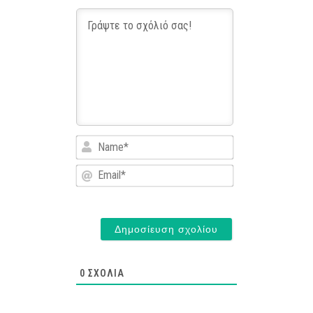
Name*
Email*
0
ΣΧΌΛΙΑ