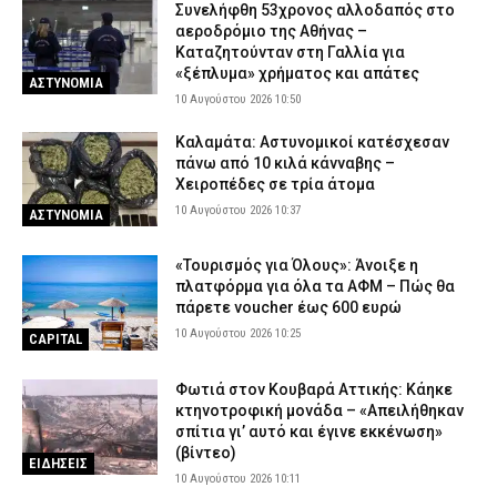
Συνελήφθη 53χρονος αλλοδαπός στο
αεροδρόμιο της Αθήνας –
Προήχθησαν έξι αξιωματικοί της ΕΛ.ΑΣ. στην Π.Ε. Κοζάνης – Οι
Καταζητούνταν στη Γαλλία για
νέοι τους βαθμοί
«ξέπλυμα» χρήματος και απάτες
ΑΣΤΥΝΟΜΙΑ
9 Αυγούστου 2026 20:00
ΣΩΜΑΤΑ ΑΣΦΑΛΕΙΑΣ
10 Αυγούστου 2026 10:50
Γαλάζιες Σημαίες στην Αττική: Οι 17 βραβευμένες ακτές και τα
Καλαμάτα: Αστυνομικοί κατέσχεσαν
σημεία όπου απαγορεύεται το μπάνιο
πάνω από 10 κιλά κάνναβης –
9 Αυγούστου 2026 19:43
ΕΙΔΗΣΕΙΣ
Χειροπέδες σε τρία άτομα
10 Αυγούστου 2026 10:37
Πυρκαγιά στο Νέο Μοναστήρι Δομοκού – Επιχειρούν εναέρια
ΑΣΤΥΝΟΜΙΑ
9 Αυγούστου 2026 19:33
ΕΙΔΗΣΕΙΣ
«Τουρισμός για Όλους»: Άνοιξε η
Μεγάλη δασική πυρκαγιά στο Μουζάκι Ηλείας – Στη μάχη 105
πλατφόρμα για όλα τα ΑΦΜ – Πώς θα
πυροσβέστες και εννέα εναέρια μέσα
πάρετε voucher έως 600 ευρώ
9 Αυγούστου 2026 19:05
ΕΙΔΗΣΕΙΣ
10 Αυγούστου 2026 10:25
CAPITAL
Φωτιά στον Κουβαρά Αττικής: Κάηκε
κτηνοτροφική μονάδα – «Απειλήθηκαν
σπίτια γι’ αυτό και έγινε εκκένωση»
(βίντεο)
ΕΙΔΗΣΕΙΣ
10 Αυγούστου 2026 10:11