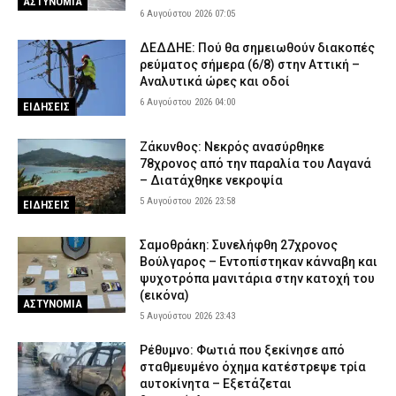
ΑΣΤΥΝΟΜΙΑ
Εποχικοί Πυροσβέστες προς Τουρνά: «Γιατί ανακλήθηκαν οι
6 Αυγούστου 2026 07:05
άδειες;»
5 Αυγούστου 2026 17:53
ΣΩΜΑΤΑ ΑΣΦΑΛΕΙΑΣ
ΔΕΔΔΗΕ: Πού θα σημειωθούν διακοπές
ρεύματος σήμερα (6/8) στην Αττική –
Οινόη – Χαλκίδα: Διακοπή σιδηροδρομικής γραμμής λόγω
Αναλυτικά ώρες και οδοί
φωτιάς – Τι ανακοίνωσε η Hellenic Train
6 Αυγούστου 2026 04:00
ΕΙΔΗΣΕΙΣ
5 Αυγούστου 2026 17:42
ΕΙΔΗΣΕΙΣ
Εκτεταμένες επιχειρήσεις της ΕΛ.ΑΣ. οδήγησαν σε 23
Ζάκυνθος: Νεκρός ανασύρθηκε
συλλήψεις στη Στερεά Ελλάδα
78χρονος από την παραλία του Λαγανά
– Διατάχθηκε νεκροψία
5 Αυγούστου 2026 17:31
ΑΣΤΥΝΟΜΙΑ
5 Αυγούστου 2026 23:58
ΕΙΔΗΣΕΙΣ
Σοκαριστικό βίντεο: Η στιγμή που η φωτιά εισβάλλει στο Πόρτο
Γερμενό και κατακαίει τα πάντα
Σαμοθράκη: Συνελήφθη 27χρονος
5 Αυγούστου 2026 17:18
ΕΙΔΗΣΕΙΣ
Βούλγαρος – Εντοπίστηκαν κάνναβη και
ψυχοτρόπα μανιτάρια στην κατοχή του
(εικόνα)
ΑΣΤΥΝΟΜΙΑ
5 Αυγούστου 2026 23:43
Ρέθυμνο: Φωτιά που ξεκίνησε από
σταθμευμένο όχημα κατέστρεψε τρία
αυτοκίνητα – Εξετάζεται