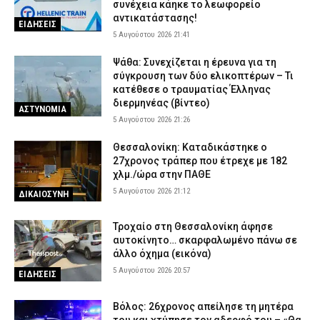
συνέχεια κάηκε το λεωφορείο
αντικατάστασης!
ΕΙΔΗΣΕΙΣ
5 Αυγούστου 2026 21:41
Ψάθα: Συνεχίζεται η έρευνα για τη
σύγκρουση των δύο ελικοπτέρων – Τι
κατέθεσε ο τραυματίας Έλληνας
διερμηνέας (βίντεο)
ΑΣΤΥΝΟΜΙΑ
5 Αυγούστου 2026 21:26
Θεσσαλονίκη: Καταδικάστηκε ο
27χρονος τράπερ που έτρεχε με 182
χλμ./ώρα στην ΠΑΘΕ
5 Αυγούστου 2026 21:12
ΔΙΚΑΙΟΣΥΝΗ
Τροχαίο στη Θεσσαλονίκη άφησε
αυτοκίνητο… σκαρφαλωμένο πάνω σε
άλλο όχημα (εικόνα)
5 Αυγούστου 2026 20:57
ΕΙΔΗΣΕΙΣ
Βόλος: 26χρονος απείλησε τη μητέρα