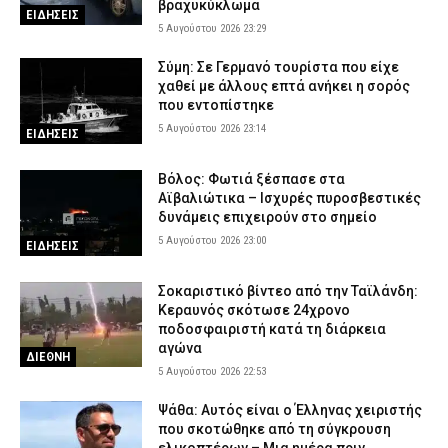
βραχυκύκλωμα
ΕΙΔΗΣΕΙΣ
5 Αυγούστου 2026 23:29
Σύμη: Σε Γερμανό τουρίστα που είχε
χαθεί με άλλους επτά ανήκει η σορός
που εντοπίστηκε
5 Αυγούστου 2026 23:14
ΕΙΔΗΣΕΙΣ
Βόλος: Φωτιά ξέσπασε στα
Αϊβαλιώτικα – Ισχυρές πυροσβεστικές
δυνάμεις επιχειρούν στο σημείο
5 Αυγούστου 2026 23:00
ΕΙΔΗΣΕΙΣ
Σοκαριστικό βίντεο από την Ταϊλάνδη:
Κεραυνός σκότωσε 24χρονο
ποδοσφαιριστή κατά τη διάρκεια
αγώνα
ΔΙΕΘΝΗ
5 Αυγούστου 2026 22:53
Ψάθα: Αυτός είναι ο Έλληνας χειριστής
που σκοτώθηκε από τη σύγκρουση
ελικοπτέρων – Μια ημέρα πριν