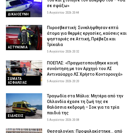
του και χτύπησε τον αδερφό του – «Θα
σε σφάξω»
5 Αυγούστου 2026 20:44
ΔΙΚΑΙΟΣΥΝΗ
Πυροσβεστική: Συνελήφθησαν επτά
άτομα για θερμές εργασίες, καύσεις και
ψησταριές σε Αττική, Πρέβεζα και
Τρίκαλα
ΑΣΤΥΝΟΜΙΑ
5 Αυγούστου 2026 20:32
ΠΟΕΠΛΣ: «Πραγματοποιήθηκε κοινή
συνάντηση με τον Αρχηγό του ΛΣ
Αντιναύαρχο ΛΣ Χρήστο Κοντορουχά»
ΣΩΜΑΤΑ
5 Αυγούστου 2026 20:20
ΑΣΦΑΛΕΙΑΣ
Τραγωδία στα Μάλια: Μητέρα από την
Ολλανδία έχασε τη ζωή της σε
θαλάσσια εκδρομή – Σοκ για τα τρία
παιδιά της
ΕΙΔΗΣΕΙΣ
5 Αυγούστου 2026 20:08
Θεσσαλονίκη: Προφυλακίστηκε… από