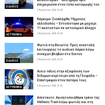
επιχειρούσε στον τόπο καταγωγής του
ΕΙΔΗΣΕΙΣ
5 Αυγούστου 2026 22:38
Κέρκυρα: Συνελήφθη 19χρονος
αλλοδαπός – Εντοπίστηκε με μαχαίρι
11 εκατοστών σε αστυνομικό έλεγχο
5 Αυγούστου 2026 22:24
ΑΣΤΥΝΟΜΙΑ
Φωτιά στη Βοιωτία: Προς αναστολή
λειτουργίας το αιολικό πάρκο λόγω
συνεχών βλαβών στο δίκτυο
5 Αυγούστου 2026 22:09
ΕΙΔΗΣΕΙΣ
Αίσιο τέλος στην εξαφάνιση των
δίδυμων κοριτσιών από τη Γλυφάδα –
Επέστρεψαν στον πατέρα τους
5 Αυγούστου 2026 21:55
ΑΣΤΥΝΟΜΙΑ
Απίστευτο: Ακινητοποιήθηκε τρένο της
Hellenic Train λόγω φωτιάς και στη