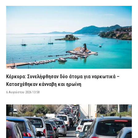
Από ηλεκτροπληξία ο θάνατος του 72χρονου στα Άνω Λιόσια:
Προσπάθησε να κλέψει καλώδια και οι συνεργοί του τον
εγκατέλειψαν νεκρό
6 Αυγούστου 2026 12:08
ΑΣΤΥΝΟΜΙΑ
Σκιάθος: Βρετανίδα μέθυσε και προκάλεσε επεισόδιο στο
ξενοδοχείο και στο Κέντρο Υγείας – Αντιστάθηκε κατά τη
σύλληψή της
6 Αυγούστου 2026 11:51
ΑΣΤΥΝΟΜΙΑ
Θεσσαλονίκη: Χειροπέδες σε δύο φυγόποινους – Ήταν
καταδικασμένοι με οκταετείς καθείρξεις, αλλά κυκλοφορούσαν
Κέρκυρα: Συνελήφθησαν δύο άτομα για ναρκωτικά –
ελεύθεροι
Κατασχέθηκαν κάνναβη και ηρωίνη
6 Αυγούστου 2026 11:36
ΑΣΤΥΝΟΜΙΑ
6 Αυγούστου 2026 13:58
Λακωνία: «Αγαπούσε παθολογικά τους γονείς του», λέει ο
δικηγόρος του 55χρονου που έκρυβε το πτώμα του πατέρα του
σε καταψύκτη
6 Αυγούστου 2026 11:24
ΑΣΤΥΝΟΜΙΑ
Ηράκλειο: Επιτήδειοι εξαπάτησαν 55χρονο και του άρπαξαν
100.000 ευρώ