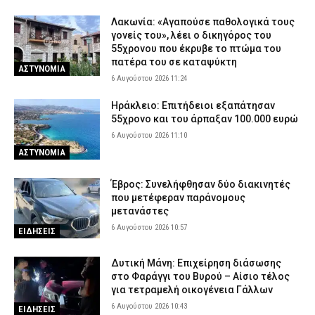
Λακωνία: «Αγαπούσε παθολογικά τους
γονείς του», λέει ο δικηγόρος του
55χρονου που έκρυβε το πτώμα του
πατέρα του σε καταψύκτη
ΑΣΤΥΝΟΜΙΑ
6 Αυγούστου 2026 11:24
Ηράκλειο: Επιτήδειοι εξαπάτησαν
55χρονο και του άρπαξαν 100.000 ευρώ
6 Αυγούστου 2026 11:10
ΑΣΤΥΝΟΜΙΑ
Έβρος: Συνελήφθησαν δύο διακινητές
που μετέφεραν παράνομους
μετανάστες
6 Αυγούστου 2026 10:57
ΕΙΔΗΣΕΙΣ
Δυτική Μάνη: Επιχείρηση διάσωσης
στο Φαράγγι του Βυρού – Αίσιο τέλος
για τετραμελή οικογένεια Γάλλων
6 Αυγούστου 2026 10:43
ΕΙΔΗΣΕΙΣ