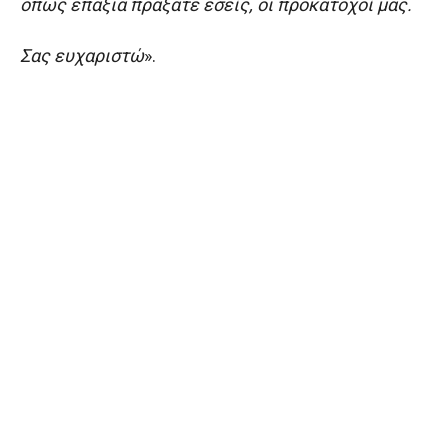
όπως επάξια πράξατε εσείς, οι προκάτοχοί μας.
Σας ευχαριστώ
».