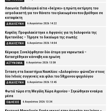
Λακωνία: Παθολογικά αίτια «δείχνει» η πρώτη εκτίμηση του
ιατροδικαστή για τον θάνατο του ηλικιωμένου που βρέθηκε σε
καταψύκτη
6 Αυγούστου 2026 14:22
ΔΙΚΑΙΟΣΥΝΗ
Κυψέλη: Προφυλακίστηκε ο Αφγανός για τη δολοφονία της
Βρετανίδας – Τήρησε το δικαίωμα της σιωπής
6 Αυγούστου 2026 14:04
ΔΙΚΑΙΟΣΥΝΗ
Κέρκυρα: Συνελήφθησαν δύο άτομα για ναρκωτικά –
Κατασχέθηκαν κάνναβη και ηρωίνη
6 Αυγούστου 2026 13:58
ΑΣΤΥΝΟΜΙΑ
Ένταση στα δικαστήρια Ναυπλίου: «Δολοφόνοι» φώναζαν στους
δύο Ινδούς συγγενείς και φίλοι του 58χρονου ψυχολόγου
6 Αυγούστου 2026 13:45
ΔΙΚΑΙΟΣΥΝΗ
Φωτιά τώρα στη Μεγάλη Χώρα Αγρινίου – Σηκώθηκαν εναέρια
μέσα
6 Αυγούστου 2026 13:34
ΕΙΔΗΣΕΙΣ
Κεντρική Μακεδονία: Εννέα νεκροί στην άσφαλτο τον Ιούνιο –