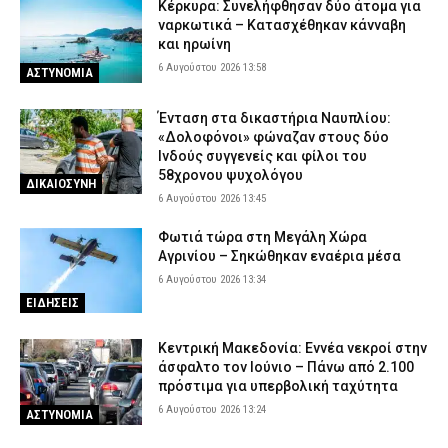
Εορτολόγιο: Ποιος γιορτάζει σήμερα Πέμπτη 6 Αυγούστου
Κέρκυρα: Συνελήφθησαν δύο άτομα για
ναρκωτικά – Κατασχέθηκαν κάνναβη
6 Αυγούστου 2026 07:27
ΕΙΔΗΣΕΙΣ
και ηρωίνη
6 Αυγούστου 2026 13:58
ΑΣΤΥΝΟΜΙΑ
Ένταση στα δικαστήρια Ναυπλίου:
«Δολοφόνοι» φώναζαν στους δύο
Ινδούς συγγενείς και φίλοι του
58χρονου ψυχολόγου
ΔΙΚΑΙΟΣΥΝΗ
6 Αυγούστου 2026 13:45
Φωτιά τώρα στη Μεγάλη Χώρα
Αγρινίου – Σηκώθηκαν εναέρια μέσα
6 Αυγούστου 2026 13:34
ΕΙΔΗΣΕΙΣ
Κεντρική Μακεδονία: Εννέα νεκροί στην
άσφαλτο τον Ιούνιο – Πάνω από 2.100
πρόστιμα για υπερβολική ταχύτητα
6 Αυγούστου 2026 13:24
ΑΣΤΥΝΟΜΙΑ