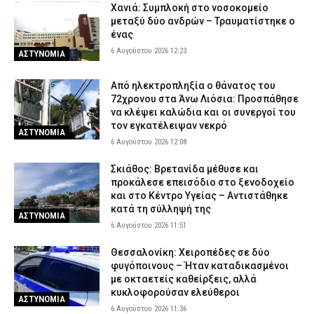
Χανιά: Συμπλοκή στο νοσοκομείο
μεταξύ δύο ανδρών – Τραυματίστηκε ο
ένας
6 Αυγούστου 2026 12:23
ΑΣΤΥΝΟΜΙΑ
Από ηλεκτροπληξία ο θάνατος του
72χρονου στα Άνω Λιόσια: Προσπάθησε
να κλέψει καλώδια και οι συνεργοί του
τον εγκατέλειψαν νεκρό
ΑΣΤΥΝΟΜΙΑ
6 Αυγούστου 2026 12:08
Σκιάθος: Βρετανίδα μέθυσε και
προκάλεσε επεισόδιο στο ξενοδοχείο
και στο Κέντρο Υγείας – Αντιστάθηκε
κατά τη σύλληψή της
ΑΣΤΥΝΟΜΙΑ
6 Αυγούστου 2026 11:51
Θεσσαλονίκη: Χειροπέδες σε δύο
φυγόποινους – Ήταν καταδικασμένοι
με οκταετείς καθείρξεις, αλλά
κυκλοφορούσαν ελεύθεροι
ΑΣΤΥΝΟΜΙΑ
6 Αυγούστου 2026 11:36