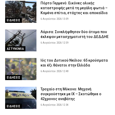
Πόρτο Γερμενό: Εικόνες ολικής
καταστροφής μετά τη μεγάλη φωτιά –
Καμένα σπίτια, στάχτες και αποκαΐδια
6 Αυγούστου 2026 13:09
ΕΙΔΗΣΕΙΣ
Λάρισα: Συνελήφθησαν δύο άτομα που
έκλεψαν μετασχηματιστή του ΔΕΔΔΗΕ
6 Αυγούστου 2026 12:59
ΑΣΤΥΝΟΜΙΑ
Ιός του Δυτικού Νείλου: 65 κρούσματα
και έξι θάνατοι στην Ελλάδα
6 Αυγούστου 2026 12:48
ΕΙΔΗΣΕΙΣ
Τροχαίο στη Μύκονο: Μηχανή
συγκρούστηκε με ΙΧ – Σκοτώθηκε ο
42χρονος αναβάτης
6 Αυγούστου 2026 12:34
ΕΙΔΗΣΕΙΣ