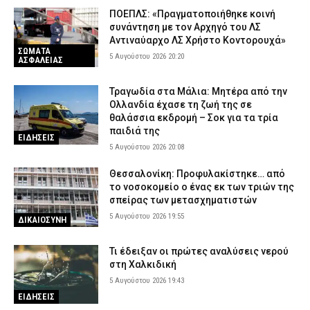
ΠΟΕΠΛΣ: «Πραγματοποιήθηκε κοινή
συνάντηση με τον Αρχηγό του ΛΣ
Αντιναύαρχο ΛΣ Χρήστο Κοντορουχά»
ΣΩΜΑΤΑ
5 Αυγούστου 2026 20:20
ΑΣΦΑΛΕΙΑΣ
Τραγωδία στα Μάλια: Μητέρα από την
Ολλανδία έχασε τη ζωή της σε
θαλάσσια εκδρομή – Σοκ για τα τρία
παιδιά της
ΕΙΔΗΣΕΙΣ
5 Αυγούστου 2026 20:08
Θεσσαλονίκη: Προφυλακίστηκε… από
το νοσοκομείο ο ένας εκ των τριών της
σπείρας των μετασχηματιστών
5 Αυγούστου 2026 19:55
ΔΙΚΑΙΟΣΥΝΗ
Τι έδειξαν οι πρώτες αναλύσεις νερού
στη Χαλκιδική
5 Αυγούστου 2026 19:43
ΕΙΔΗΣΕΙΣ