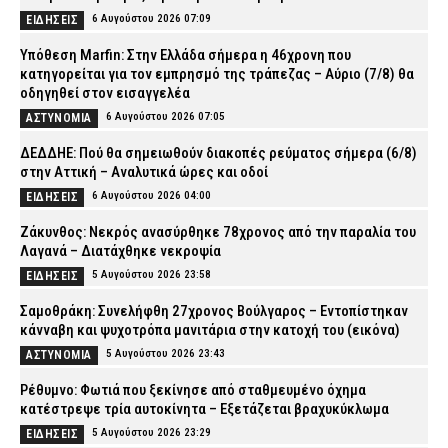
6 Αυγούστου 2026 07:09
ΕΙΔΗΣΕΙΣ
Υπόθεση Marfin: Στην Ελλάδα σήμερα η 46χρονη που
κατηγορείται για τον εμπρησμό της τράπεζας – Αύριο (7/8) θα
οδηγηθεί στον εισαγγελέα
6 Αυγούστου 2026 07:05
ΑΣΤΥΝΟΜΙΑ
ΔΕΔΔΗΕ: Πού θα σημειωθούν διακοπές ρεύματος σήμερα (6/8)
στην Αττική – Αναλυτικά ώρες και οδοί
6 Αυγούστου 2026 04:00
ΕΙΔΗΣΕΙΣ
Ζάκυνθος: Νεκρός ανασύρθηκε 78χρονος από την παραλία του
Λαγανά – Διατάχθηκε νεκροψία
5 Αυγούστου 2026 23:58
ΕΙΔΗΣΕΙΣ
Σαμοθράκη: Συνελήφθη 27χρονος Βούλγαρος – Εντοπίστηκαν
κάνναβη και ψυχοτρόπα μανιτάρια στην κατοχή του (εικόνα)
5 Αυγούστου 2026 23:43
ΑΣΤΥΝΟΜΙΑ
Ρέθυμνο: Φωτιά που ξεκίνησε από σταθμευμένο όχημα
κατέστρεψε τρία αυτοκίνητα – Εξετάζεται βραχυκύκλωμα
5 Αυγούστου 2026 23:29
ΕΙΔΗΣΕΙΣ