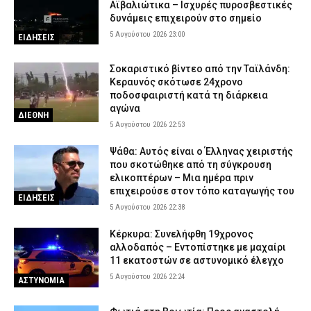
Αϊβαλιώτικα – Ισχυρές πυροσβεστικές
δυνάμεις επιχειρούν στο σημείο
5 Αυγούστου 2026 23:00
ΕΙΔΗΣΕΙΣ
Σοκαριστικό βίντεο από την Ταϊλάνδη:
Κεραυνός σκότωσε 24χρονο
ποδοσφαιριστή κατά τη διάρκεια
αγώνα
ΔΙΕΘΝΗ
5 Αυγούστου 2026 22:53
Ψάθα: Αυτός είναι ο Έλληνας χειριστής
που σκοτώθηκε από τη σύγκρουση
ελικοπτέρων – Μια ημέρα πριν
επιχειρούσε στον τόπο καταγωγής του
ΕΙΔΗΣΕΙΣ
5 Αυγούστου 2026 22:38
Κέρκυρα: Συνελήφθη 19χρονος
αλλοδαπός – Εντοπίστηκε με μαχαίρι
11 εκατοστών σε αστυνομικό έλεγχο
5 Αυγούστου 2026 22:24
ΑΣΤΥΝΟΜΙΑ