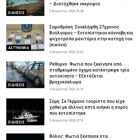
– Διατάχθηκε νεκροψία
5 Αυγούστου 2026 17:31
ΑΣΤΥΝΟΜΙΑ
5 Αυγούστου 2026 23:58
ΕΙΔΗΣΕΙΣ
Σοκαριστικό βίντεο: Η στιγμή που η φωτιά εισβάλλει στο Πόρτο
Γερμενό και κατακαίει τα πάντα
Σαμοθράκη: Συνελήφθη 27χρονος
5 Αυγούστου 2026 17:18
ΕΙΔΗΣΕΙΣ
Βούλγαρος – Εντοπίστηκαν κάνναβη και
ψυχοτρόπα μανιτάρια στην κατοχή του
(εικόνα)
ΑΣΤΥΝΟΜΙΑ
5 Αυγούστου 2026 23:43
Ρέθυμνο: Φωτιά που ξεκίνησε από
σταθμευμένο όχημα κατέστρεψε τρία
αυτοκίνητα – Εξετάζεται
βραχυκύκλωμα
ΕΙΔΗΣΕΙΣ
5 Αυγούστου 2026 23:29
Σύμη: Σε Γερμανό τουρίστα που είχε
χαθεί με άλλους επτά ανήκει η σορός
που εντοπίστηκε
5 Αυγούστου 2026 23:14
ΕΙΔΗΣΕΙΣ
Βόλος: Φωτιά ξέσπασε στα