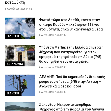
καταψύκτη
Υπό έλεγχο η φωτιά στο Κορωπί – Έκαψε ξερά χόρτα, είχε
5 Αυγούστου 2026 14:52
σταλεί 112
5 Αυγούστου 2026 18:30
ΕΙΔΗΣΕΙΣ
Φωτιά τώρα στο Λασίθι, κοντά στον
οικισμό Καρύδι – «Χτύπησε» 112 για
Γλυφάδα: ΙΧ παρέσυρε και σκότωσε 76χρονη στη Λεωφόρο
ετοιμότητα, σηκώθηκαν εναέρια μέσα
Βουλιαγμένης – Συνελήφθη η οδηγός
6 Αυγούστου 2026 07:09
ΕΙΔΗΣΕΙΣ
5 Αυγούστου 2026 18:18
ΑΣΤΥΝΟΜΙΑ
Κέρκυρα: Χειροπέδες σε δύο ανήλικους που έκλεβαν ρούχα από
Υπόθεση Marfin: Στην Ελλάδα σήμερα η
καταστήματα
46χρονη που κατηγορείται για τον
5 Αυγούστου 2026 18:06
ΑΣΤΥΝΟΜΙΑ
εμπρησμό της τράπεζας – Αύριο (7/8)
θα οδηγηθεί στον εισαγγελέα
ΑΣΤΥΝΟΜΙΑ
Εποχικοί Πυροσβέστες προς Τουρνά: «Γιατί ανακλήθηκαν οι
6 Αυγούστου 2026 07:05
άδειες;»
5 Αυγούστου 2026 17:53
ΣΩΜΑΤΑ ΑΣΦΑΛΕΙΑΣ
ΔΕΔΔΗΕ: Πού θα σημειωθούν διακοπές
ρεύματος σήμερα (6/8) στην Αττική –
Οινόη – Χαλκίδα: Διακοπή σιδηροδρομικής γραμμής λόγω
Αναλυτικά ώρες και οδοί
φωτιάς – Τι ανακοίνωσε η Hellenic Train
6 Αυγούστου 2026 04:00
ΕΙΔΗΣΕΙΣ
5 Αυγούστου 2026 17:42
ΕΙΔΗΣΕΙΣ
Εκτεταμένες επιχειρήσεις της ΕΛ.ΑΣ. οδήγησαν σε 23
Ζάκυνθος: Νεκρός ανασύρθηκε
συλλήψεις στη Στερεά Ελλάδα
78χρονος από την παραλία του Λαγανά