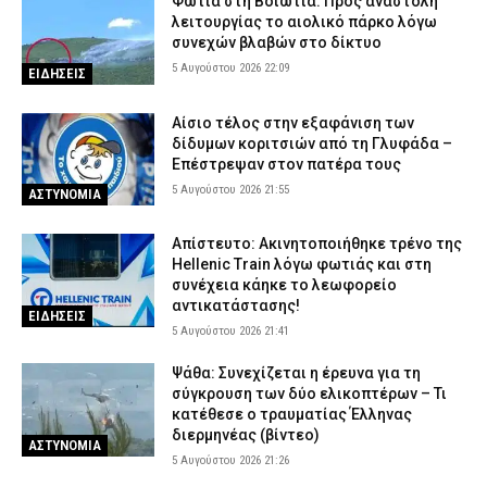
Φωτιά στη Βοιωτία: Προς αναστολή
λειτουργίας το αιολικό πάρκο λόγω
συνεχών βλαβών στο δίκτυο
5 Αυγούστου 2026 22:09
ΕΙΔΗΣΕΙΣ
Αίσιο τέλος στην εξαφάνιση των
δίδυμων κοριτσιών από τη Γλυφάδα –
Επέστρεψαν στον πατέρα τους
5 Αυγούστου 2026 21:55
ΑΣΤΥΝΟΜΙΑ
Απίστευτο: Ακινητοποιήθηκε τρένο της
Hellenic Train λόγω φωτιάς και στη
συνέχεια κάηκε το λεωφορείο
αντικατάστασης!
ΕΙΔΗΣΕΙΣ
5 Αυγούστου 2026 21:41
Ψάθα: Συνεχίζεται η έρευνα για τη
σύγκρουση των δύο ελικοπτέρων – Τι
κατέθεσε ο τραυματίας Έλληνας
διερμηνέας (βίντεο)
ΑΣΤΥΝΟΜΙΑ
5 Αυγούστου 2026 21:26