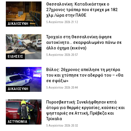
Θεσσαλονίκη: Καταδικάστηκε ο
27χρονος τράπερ που έτρεχε με 182
χλμ./ώρα στην ΠΑΘΕ
5 Αυγούστου 2026 21:12
ΔΙΚΑΙΟΣΥΝΗ
Τροχαίο στη Θεσσαλονίκη άφησε
αυτοκίνητο… σκαρφαλωμένο πάνω σε
άλλο όχημα (εικόνα)
5 Αυγούστου 2026 20:57
ΕΙΔΗΣΕΙΣ
Βόλος: 26χρονος απείλησε τη μητέρα
του και χτύπησε τον αδερφό του – «Θα
σε σφάξω»
5 Αυγούστου 2026 20:44
ΔΙΚΑΙΟΣΥΝΗ
Πυροσβεστική: Συνελήφθησαν επτά
άτομα για θερμές εργασίες, καύσεις και
ψησταριές σε Αττική, Πρέβεζα και
Τρίκαλα
ΑΣΤΥΝΟΜΙΑ
5 Αυγούστου 2026 20:32