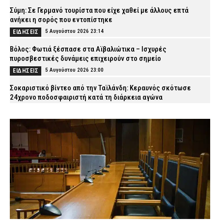
Σύμη: Σε Γερμανό τουρίστα που είχε χαθεί με άλλους επτά
ανήκει η σορός που εντοπίστηκε
5 Αυγούστου 2026 23:14
ΕΙΔΗΣΕΙΣ
Βόλος: Φωτιά ξέσπασε στα Αϊβαλιώτικα – Ισχυρές
πυροσβεστικές δυνάμεις επιχειρούν στο σημείο
5 Αυγούστου 2026 23:00
ΕΙΔΗΣΕΙΣ
Σοκαριστικό βίντεο από την Ταϊλάνδη: Κεραυνός σκότωσε
24χρονο ποδοσφαιριστή κατά τη διάρκεια αγώνα
5 Αυγούστου 2026 22:53
ΔΙΕΘΝΗ
Ψάθα: Αυτός είναι ο Έλληνας χειριστής που σκοτώθηκε από τη
σύγκρουση ελικοπτέρων – Μια ημέρα πριν επιχειρούσε στον
τόπο καταγωγής του
5 Αυγούστου 2026 22:38
ΕΙΔΗΣΕΙΣ
Κέρκυρα: Συνελήφθη 19χρονος αλλοδαπός – Εντοπίστηκε με
μαχαίρι 11 εκατοστών σε αστυνομικό έλεγχο
5 Αυγούστου 2026 22:24
ΑΣΤΥΝΟΜΙΑ
Φωτιά στη Βοιωτία: Προς αναστολή λειτουργίας το αιολικό