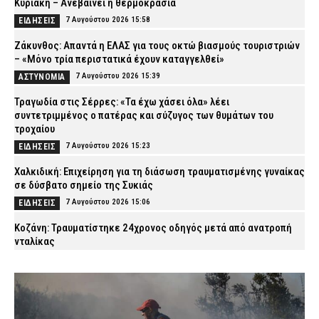
Κυριακή – Ανεβαίνει η θερμοκρασία
7 Αυγούστου 2026 15:58
ΕΙΔΗΣΕΙΣ
Ζάκυνθος: Απαντά η ΕΛΑΣ για τους οκτώ βιασμούς τουριστριών
– «Μόνο τρία περιστατικά έχουν καταγγελθεί»
7 Αυγούστου 2026 15:39
ΑΣΤΥΝΟΜΙΑ
Τραγωδία στις Σέρρες: «Τα έχω χάσει όλα» λέει
συντετριμμένος ο πατέρας και σύζυγος των θυμάτων του
τροχαίου
7 Αυγούστου 2026 15:23
ΕΙΔΗΣΕΙΣ
Χαλκιδική: Επιχείρηση για τη διάσωση τραυματισμένης γυναίκας
σε δύσβατο σημείο της Συκιάς
7 Αυγούστου 2026 15:06
ΕΙΔΗΣΕΙΣ
Κοζάνη: Τραυματίστηκε 24χρονος οδηγός μετά από ανατροπή
νταλίκας
7 Αυγούστου 2026 14:55
ΕΙΔΗΣΕΙΣ
Πραγματοποιήθηκε ο αγιασμός για την έναρξη της εκπαίδευσης
των Δοκίμων Δικαστικών Αστυνομικών στην Κομοτηνή
7 Αυγούστου 2026 14:42
ΣΩΜΑΤΑ ΑΣΦΑΛΕΙΑΣ