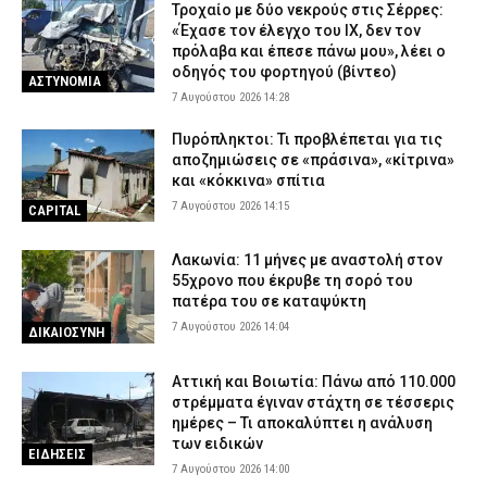
Τροχαίο με δύο νεκρούς στις Σέρρες:
«Έχασε τον έλεγχο του ΙΧ, δεν τον
πρόλαβα και έπεσε πάνω μου», λέει ο
οδηγός του φορτηγού (βίντεο)
ΑΣΤΥΝΟΜΙΑ
7 Αυγούστου 2026 14:28
Πυρόπληκτοι: Τι προβλέπεται για τις
αποζημιώσεις σε «πράσινα», «κίτρινα»
και «κόκκινα» σπίτια
7 Αυγούστου 2026 14:15
CAPITAL
Λακωνία: 11 μήνες με αναστολή στον
55χρονο που έκρυβε τη σορό του
πατέρα του σε καταψύκτη
7 Αυγούστου 2026 14:04
ΔΙΚΑΙΟΣΥΝΗ
Αττική και Βοιωτία: Πάνω από 110.000
στρέμματα έγιναν στάχτη σε τέσσερις
ημέρες – Τι αποκαλύπτει η ανάλυση
των ειδικών
ΕΙΔΗΣΕΙΣ
7 Αυγούστου 2026 14:00