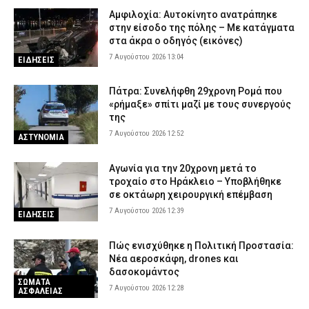
Αμφιλοχία: Αυτοκίνητο ανατράπηκε
στην είσοδο της πόλης – Με κατάγματα
στα άκρα ο οδηγός (εικόνες)
7 Αυγούστου 2026 13:04
ΕΙΔΗΣΕΙΣ
Πάτρα: Συνελήφθη 29χρονη Ρομά που
«ρήμαξε» σπίτι μαζί με τους συνεργούς
της
7 Αυγούστου 2026 12:52
ΑΣΤΥΝΟΜΙΑ
Αγωνία για την 20χρονη μετά το
τροχαίο στο Ηράκλειο – Υποβλήθηκε
σε οκτάωρη χειρουργική επέμβαση
7 Αυγούστου 2026 12:39
ΕΙΔΗΣΕΙΣ
Πώς ενισχύθηκε η Πολιτική Προστασία:
Νέα αεροσκάφη, drones και
δασοκομάντος
ΣΩΜΑΤΑ
7 Αυγούστου 2026 12:28
ΑΣΦΑΛΕΙΑΣ