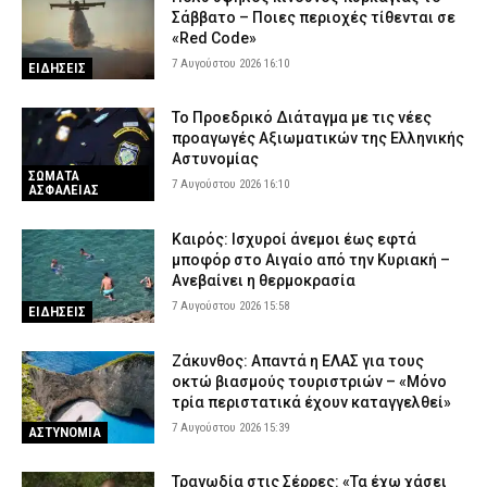
επίθεση στη Marfin (εικόνες)
Σάββατο – Ποιες περιοχές τίθενται σε
«Red Code»
7 Αυγούστου 2026 10:25
ΔΙΚΑΙΟΣΥΝΗ
7 Αυγούστου 2026 16:10
ΕΙΔΗΣΕΙΣ
Θεσσαλονίκη: Συνελήφθη 31χρονος Τούρκος καταζητούμενος
με ερυθρά αγγελία
Το Προεδρικό Διάταγμα με τις νέες
7 Αυγούστου 2026 09:56
ΑΣΤΥΝΟΜΙΑ
προαγωγές Αξιωματικών της Ελληνικής
Αστυνομίας
Αθωώθηκε ο Υπαστυνόμος Α’ Ευάγγελος Λαμπρινίδης που
ΣΩΜΑΤΑ
κατηγορούνταν για αδικήματα ηθικής αυτουργίας το 2019 – Η
7 Αυγούστου 2026 16:10
ΑΣΦΑΛΕΙΑΣ
ανακοίνωση της ΕΛ.ΑΣ.
7 Αυγούστου 2026 09:42
ΣΩΜΑΤΑ ΑΣΦΑΛΕΙΑΣ
Καιρός: Ισχυροί άνεμοι έως εφτά
μποφόρ στο Αιγαίο από την Κυριακή –
«Ελ. Βενιζέλος»: Συνελήφθη 37χρονος που προσπάθησε να
Ανεβαίνει η θερμοκρασία
εισάγει 18 κιλά ακατέργαστης κάνναβης – Χειροπέδες σε άλλα
7 Αυγούστου 2026 15:58
δύο άτομα
ΕΙΔΗΣΕΙΣ
7 Αυγούστου 2026 09:29
ΑΣΤΥΝΟΜΙΑ
Ζάκυνθος: Απαντά η ΕΛΑΣ για τους
οκτώ βιασμούς τουριστριών – «Μόνο
τρία περιστατικά έχουν καταγγελθεί»
7 Αυγούστου 2026 15:39
ΑΣΤΥΝΟΜΙΑ
Τραγωδία στις Σέρρες: «Τα έχω χάσει