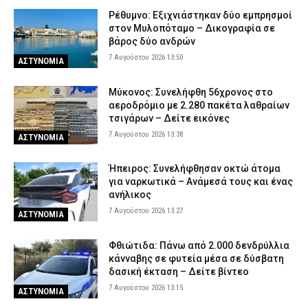
Ρέθυμνο: Εξιχνιάστηκαν δύο εμπρησμοί
στον Μυλοπόταμο – Δικογραφία σε
βάρος δύο ανδρών
7 Αυγούστου 2026 13:50
ΑΣΤΥΝΟΜΙΑ
Μύκονος: Συνελήφθη 56χρονος στο
αεροδρόμιο με 2.280 πακέτα λαθραίων
τσιγάρων – Δείτε εικόνες
7 Αυγούστου 2026 13:38
ΑΣΤΥΝΟΜΙΑ
Ήπειρος: Συνελήφθησαν οκτώ άτομα
για ναρκωτικά – Ανάμεσά τους και ένας
ανήλικος
7 Αυγούστου 2026 13:27
ΑΣΤΥΝΟΜΙΑ
Φθιώτιδα: Πάνω από 2.000 δενδρύλλια
κάνναβης σε φυτεία μέσα σε δύσβατη
δασική έκταση – Δείτε βίντεο
7 Αυγούστου 2026 13:15
ΑΣΤΥΝΟΜΙΑ