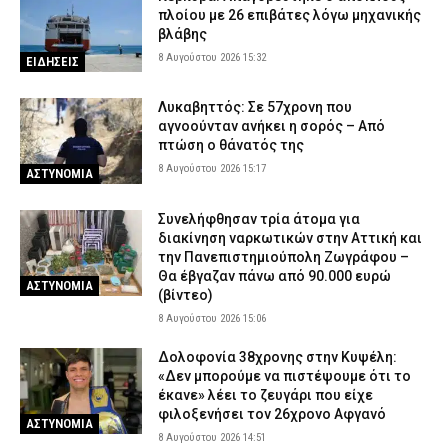
πλοίου με 26 επιβάτες λόγω μηχανικής
βλάβης
8 Αυγούστου 2026 15:32
ΕΙΔΗΣΕΙΣ
Λυκαβηττός: Σε 57χρονη που
αγνοούνταν ανήκει η σορός – Από
πτώση ο θάνατός της
8 Αυγούστου 2026 15:17
ΑΣΤΥΝΟΜΙΑ
Συνελήφθησαν τρία άτομα για
διακίνηση ναρκωτικών στην Αττική και
την Πανεπιστημιούπολη Ζωγράφου –
Θα έβγαζαν πάνω από 90.000 ευρώ
ΑΣΤΥΝΟΜΙΑ
(βίντεο)
8 Αυγούστου 2026 15:06
Δολοφονία 38χρονης στην Κυψέλη:
«Δεν μπορούμε να πιστέψουμε ότι το
έκανε» λέει το ζευγάρι που είχε
φιλοξενήσει τον 26χρονο Αφγανό
ΑΣΤΥΝΟΜΙΑ
8 Αυγούστου 2026 14:51