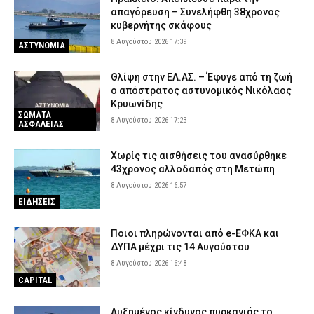
απαγόρευση – Συνελήφθη 38χρονος
κυβερνήτης σκάφους
8 Αυγούστου 2026 17:39
ΑΣΤΥΝΟΜΙΑ
Θλίψη στην ΕΛ.ΑΣ. – Έφυγε από τη ζωή
ο απόστρατος αστυνομικός Νικόλαος
Κρυωνίδης
ΣΩΜΑΤΑ
8 Αυγούστου 2026 17:23
ΑΣΦΑΛΕΙΑΣ
Χωρίς τις αισθήσεις του ανασύρθηκε
43χρονος αλλοδαπός στη Μετώπη
8 Αυγούστου 2026 16:57
ΕΙΔΗΣΕΙΣ
Ποιοι πληρώνονται από e-ΕΦΚΑ και
ΔΥΠΑ μέχρι τις 14 Αυγούστου
8 Αυγούστου 2026 16:48
CAPITAL
Αυξημένος κίνδυνος πυρκαγιάς το