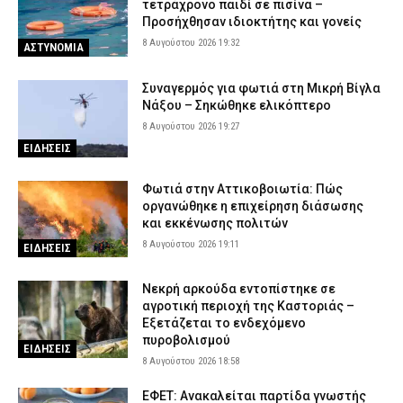
από βουτιά στη θάλασσα
τετράχρονο παιδί σε πισίνα –
Προσήχθησαν ιδιοκτήτης και γονείς
8 Αυγούστου 2026 12:08
ΕΙΔΗΣΕΙΣ
8 Αυγούστου 2026 19:32
ΑΣΤΥΝΟΜΙΑ
Συναγερμός για φωτιά στη Μικρή Βίγλα
Νάξου – Σηκώθηκε ελικόπτερο
8 Αυγούστου 2026 19:27
ΕΙΔΗΣΕΙΣ
Φωτιά στην Αττικοβοιωτία: Πώς
οργανώθηκε η επιχείρηση διάσωσης
και εκκένωσης πολιτών
8 Αυγούστου 2026 19:11
ΕΙΔΗΣΕΙΣ
Νεκρή αρκούδα εντοπίστηκε σε
αγροτική περιοχή της Καστοριάς –
Εξετάζεται το ενδεχόμενο
πυροβολισμού
ΕΙΔΗΣΕΙΣ
8 Αυγούστου 2026 18:58
ΕΦΕΤ: Ανακαλείται παρτίδα γνωστής