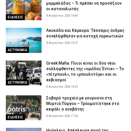
μαρμελάδας – Τι πρέπει να προσέξουν
οι καταναλωτές
8 Αυγούστου 2026 18:40
ΕΙΔΗΣΕΙΣ
Λευκάδα και Κέρκυρα: Τέσσερις άνδρες
συνελήφθησαν για κατοχή ναρκωτικών
8 Αυγούστου 2026 18:27
ΑΣΤΥΝΟΜΙΑ
Greek Mafia: Ποιοι είναι οι δύο νέοι
συλληφθέντες της «ομάδας Έντικ» – Το
«πίτμπουλ», το «μπουλντόγκ» και οι
εκβιασμοί
ΑΣΤΥΝΟΜΙΑ
8 Αυγούστου 2026 18:07
Σοβαρό τροχαίο με γουρούνα στη
Μυρτιά Πύργου – Τραυματίστηκε στο
κεφάλι ο αναβάτης
8 Αυγούστου 2026 17:56
ΕΙΔΗΣΕΙΣ
Ηράκλειο: Απέπλευσε παρά την