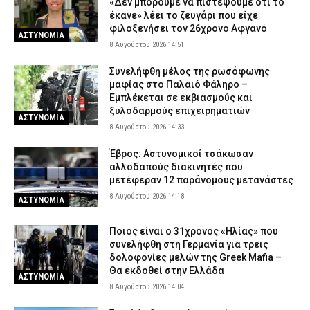
«Δεν μπορούμε να πιστέψουμε ότι το
έκανε» λέει το ζευγάρι που είχε
φιλοξενήσει τον 26χρονο Αφγανό
ΑΣΤΥΝΟΜΙΑ
8 Αυγούστου 2026 14:51
Συνελήφθη μέλος της ρωσόφωνης
μαφίας στο Παλαιό Φάληρο –
Εμπλέκεται σε εκβιασμούς και
ξυλοδαρμούς επιχειρηματιών
ΑΣΤΥΝΟΜΙΑ
8 Αυγούστου 2026 14:33
Έβρος: Αστυνομικοί τσάκωσαν
αλλοδαπούς διακινητές που
μετέφεραν 12 παράνομους μετανάστες
8 Αυγούστου 2026 14:18
ΑΣΤΥΝΟΜΙΑ
Ποιος είναι ο 31χρονος «Ηλίας» που
συνελήφθη στη Γερμανία για τρεις
δολοφονίες μελών της Greek Mafia –
Θα εκδοθεί στην Ελλάδα
ΑΣΤΥΝΟΜΙΑ
8 Αυγούστου 2026 14:04