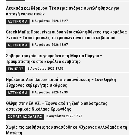
Λευκάδα και Κέρκυρα: Τέσσερις άνδρες συνελήφθησαν για
κατοχή ναρκωτικών
8 Αυγούστου 2026 18:27
ΑΣΤΥΝΟΜΙΑ
Greek Mafia: Ποιοι είναι οι δύο νέοι συλληφθέντες της «ομάδας
Έντικ» – Το «πίτμπουλ», το «μπουλντόγκ» και οι εκβιασμοί
8 Αυγούστου 2026 18:07
ΑΣΤΥΝΟΜΙΑ
Σοβαρό τροχαίο με γουρούνα στη Μυρτιά Πύργου –
Τραυματίστηκε στο κεφάλι ο αναβάτης
8 Αυγούστου 2026 17:56
ΕΙΔΗΣΕΙΣ
Ηράκλειο: Απέπλευσε παρά την απαγόρευση – Συνελήφθη
38χρονος κυβερνήτης σκάφους
8 Αυγούστου 2026 17:39
ΑΣΤΥΝΟΜΙΑ
Θλίψη στην ΕΛ.ΑΣ. – Έφυγε από τη ζωή ο απόστρατος
αστυνομικός Νικόλαος Κρυωνίδης
8 Αυγούστου 2026 17:23
ΣΩΜΑΤΑ ΑΣΦΑΛΕΙΑΣ
Χωρίς τις αισθήσεις του ανασύρθηκε 43χρονος αλλοδαπός στη
Μετώπη