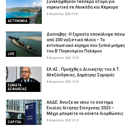
Συνελήφθησαν τέσσερα άτομα για
ναρκωτικά σε Λευκάδα και Κέρκυρα
8 Αυγούστου 2026 13:51
ΑΣΤΥΝΟΜΙΑ
Δούναβης: Η ξηρασία αποκάλυψε πάνω
από 200 ναζιστικά πλοία – Το
εντυπωσιακό εύρημα που ξυπνά μνήμες
του Β’ Παγκοσμίου Πολέμου
LIFE
8 Αυγούστου 2026 13:39
ΕΛ.ΑΣ.: Προήχθη ο Διοικητής του Α.Τ.
Αλεξάνδρειας, Δημήτρης Σαμαράς
8 Αυγούστου 2026 13:25
ΣΩΜΑΤΑ
ΑΣΦΑΛΕΙΑΣ
ΑΑΔΕ: Άνοιξε εκ νέου το σύστημα
Ενιαίας Αίτησης Ενίσχυσης 2025 –
Μέχρι μπορείτε να κάνετε διορθώσεις
8 Αυγούστου 2026 13:12
CAPITAL