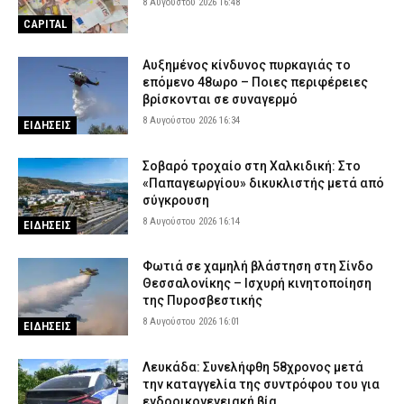
8 Αυγούστου 2026 16:48
CAPITAL
Αυξημένος κίνδυνος πυρκαγιάς το
επόμενο 48ωρο – Ποιες περιφέρειες
βρίσκονται σε συναγερμό
8 Αυγούστου 2026 16:34
ΕΙΔΗΣΕΙΣ
Σοβαρό τροχαίο στη Χαλκιδική: Στο
«Παπαγεωργίου» δικυκλιστής μετά από
σύγκρουση
8 Αυγούστου 2026 16:14
ΕΙΔΗΣΕΙΣ
Φωτιά σε χαμηλή βλάστηση στη Σίνδο
Θεσσαλονίκης – Ισχυρή κινητοποίηση
της Πυροσβεστικής
8 Αυγούστου 2026 16:01
ΕΙΔΗΣΕΙΣ
Λευκάδα: Συνελήφθη 58χρονος μετά
την καταγγελία της συντρόφου του για
ενδοοικογενειακή βία