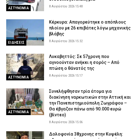
8 Αυγούστου 2026 15:48
ΑΣΤΥΝΟΜΙΑ
Κέρκυρα: Απαγορεύτηκε ο απόπλους
πλοίου με 26 επιβάτες λόγω μηχανικής
βλάβης
8 Αυγούστου 2026 15:32
ΕΙΔΗΣΕΙΣ
Λυκαβηττός: Σε 57χρονη που
αγνοούνταν ανήκει η σορός – Από
πτώση ο θάνατός της
8 Αυγούστου 2026 15:17
ΑΣΤΥΝΟΜΙΑ
Συνελήφθησαν τρία άτομα για
διακίνηση ναρκωτικών στην Αττική και
την Πανεπιστημιούπολη Ζωγράφου –
Θα έβγαζαν πάνω από 90.000 ευρώ
ΑΣΤΥΝΟΜΙΑ
(βίντεο)
8 Αυγούστου 2026 15:06
Δολοφονία 38χρονης στην Κυψέλη: