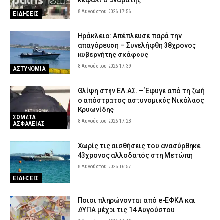
8 Αυγούστου 2026 17:56
ΕΙΔΗΣΕΙΣ
Ηράκλειο: Απέπλευσε παρά την
απαγόρευση – Συνελήφθη 38χρονος
κυβερνήτης σκάφους
8 Αυγούστου 2026 17:39
ΑΣΤΥΝΟΜΙΑ
Θλίψη στην ΕΛ.ΑΣ. – Έφυγε από τη ζωή
ο απόστρατος αστυνομικός Νικόλαος
Κρυωνίδης
ΣΩΜΑΤΑ
8 Αυγούστου 2026 17:23
ΑΣΦΑΛΕΙΑΣ
Χωρίς τις αισθήσεις του ανασύρθηκε
43χρονος αλλοδαπός στη Μετώπη
8 Αυγούστου 2026 16:57
ΕΙΔΗΣΕΙΣ
Ποιοι πληρώνονται από e-ΕΦΚΑ και
ΔΥΠΑ μέχρι τις 14 Αυγούστου