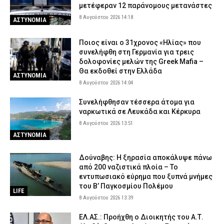
μετέφεραν 12 παράνομους μετανάστες
8 Αυγούστου 2026 14:18
ΑΣΤΥΝΟΜΙΑ
Ποιος είναι ο 31χρονος «Ηλίας» που
συνελήφθη στη Γερμανία για τρεις
δολοφονίες μελών της Greek Mafia –
Θα εκδοθεί στην Ελλάδα
ΑΣΤΥΝΟΜΙΑ
8 Αυγούστου 2026 14:04
Συνελήφθησαν τέσσερα άτομα για
ναρκωτικά σε Λευκάδα και Κέρκυρα
8 Αυγούστου 2026 13:51
ΑΣΤΥΝΟΜΙΑ
Δούναβης: Η ξηρασία αποκάλυψε πάνω
από 200 ναζιστικά πλοία – Το
εντυπωσιακό εύρημα που ξυπνά μνήμες
του Β’ Παγκοσμίου Πολέμου
LIFE
8 Αυγούστου 2026 13:39
ΕΛ.ΑΣ.: Προήχθη ο Διοικητής του Α.Τ.