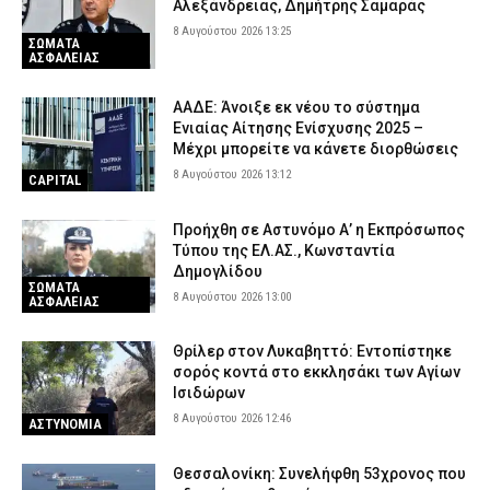
Αλεξάνδρειας, Δημήτρης Σαμαράς
8 Αυγούστου 2026 13:25
ΣΩΜΑΤΑ
ΑΣΦΑΛΕΙΑΣ
ΑΑΔΕ: Άνοιξε εκ νέου το σύστημα
Ενιαίας Αίτησης Ενίσχυσης 2025 –
Μέχρι μπορείτε να κάνετε διορθώσεις
8 Αυγούστου 2026 13:12
CAPITAL
Προήχθη σε Αστυνόμο Α’ η Εκπρόσωπος
Τύπου της ΕΛ.ΑΣ., Κωνσταντία
Δημογλίδου
ΣΩΜΑΤΑ
8 Αυγούστου 2026 13:00
ΑΣΦΑΛΕΙΑΣ
Θρίλερ στον Λυκαβηττό: Εντοπίστηκε
σορός κοντά στο εκκλησάκι των Αγίων
Ισιδώρων
8 Αυγούστου 2026 12:46
ΑΣΤΥΝΟΜΙΑ
Θεσσαλονίκη: Συνελήφθη 53χρονος που