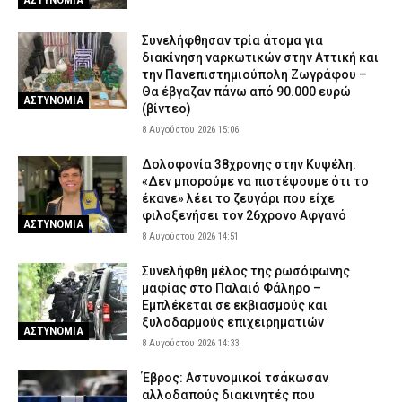
Συνελήφθησαν τρία άτομα για
διακίνηση ναρκωτικών στην Αττική και
την Πανεπιστημιούπολη Ζωγράφου –
Θα έβγαζαν πάνω από 90.000 ευρώ
ΑΣΤΥΝΟΜΙΑ
(βίντεο)
8 Αυγούστου 2026 15:06
Δολοφονία 38χρονης στην Κυψέλη:
«Δεν μπορούμε να πιστέψουμε ότι το
έκανε» λέει το ζευγάρι που είχε
φιλοξενήσει τον 26χρονο Αφγανό
ΑΣΤΥΝΟΜΙΑ
8 Αυγούστου 2026 14:51
Συνελήφθη μέλος της ρωσόφωνης
μαφίας στο Παλαιό Φάληρο –
Εμπλέκεται σε εκβιασμούς και
ξυλοδαρμούς επιχειρηματιών
ΑΣΤΥΝΟΜΙΑ
8 Αυγούστου 2026 14:33
Έβρος: Αστυνομικοί τσάκωσαν
αλλοδαπούς διακινητές που