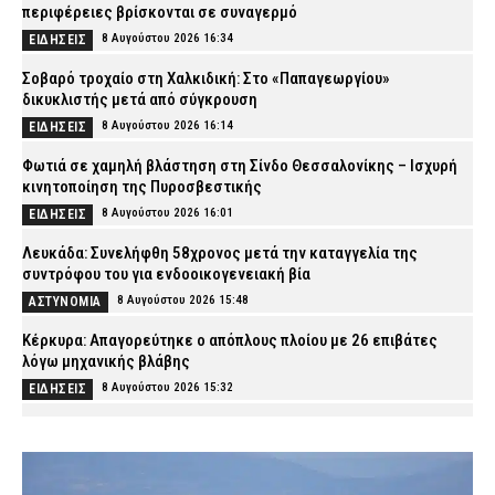
περιφέρειες βρίσκονται σε συναγερμό
8 Αυγούστου 2026 16:34
ΕΙΔΗΣΕΙΣ
Σοβαρό τροχαίο στη Χαλκιδική: Στο «Παπαγεωργίου»
δικυκλιστής μετά από σύγκρουση
8 Αυγούστου 2026 16:14
ΕΙΔΗΣΕΙΣ
Φωτιά σε χαμηλή βλάστηση στη Σίνδο Θεσσαλονίκης – Ισχυρή
κινητοποίηση της Πυροσβεστικής
8 Αυγούστου 2026 16:01
ΕΙΔΗΣΕΙΣ
Λευκάδα: Συνελήφθη 58χρονος μετά την καταγγελία της
συντρόφου του για ενδοοικογενειακή βία
8 Αυγούστου 2026 15:48
ΑΣΤΥΝΟΜΙΑ
Κέρκυρα: Απαγορεύτηκε ο απόπλους πλοίου με 26 επιβάτες
λόγω μηχανικής βλάβης
8 Αυγούστου 2026 15:32
ΕΙΔΗΣΕΙΣ
Λυκαβηττός: Σε 57χρονη που αγνοούνταν ανήκει η σορός – Από
πτώση ο θάνατός της
8 Αυγούστου 2026 15:17
ΑΣΤΥΝΟΜΙΑ