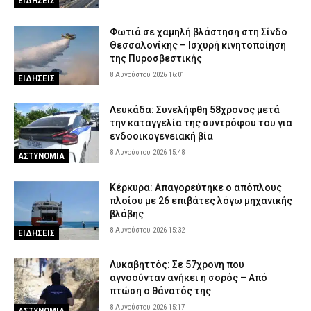
ΕΙΔΗΣΕΙΣ
Φωτιά σε χαμηλή βλάστηση στη Σίνδο
Θεσσαλονίκης – Ισχυρή κινητοποίηση
της Πυροσβεστικής
8 Αυγούστου 2026 16:01
ΕΙΔΗΣΕΙΣ
Λευκάδα: Συνελήφθη 58χρονος μετά
την καταγγελία της συντρόφου του για
ενδοοικογενειακή βία
8 Αυγούστου 2026 15:48
ΑΣΤΥΝΟΜΙΑ
Κέρκυρα: Απαγορεύτηκε ο απόπλους
πλοίου με 26 επιβάτες λόγω μηχανικής
βλάβης
8 Αυγούστου 2026 15:32
ΕΙΔΗΣΕΙΣ
Λυκαβηττός: Σε 57χρονη που
αγνοούνταν ανήκει η σορός – Από
πτώση ο θάνατός της
8 Αυγούστου 2026 15:17
ΑΣΤΥΝΟΜΙΑ