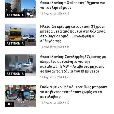
Θεσσαλονίκη – Χτύπησαν 19χρονο για
να τον ληστέψουν
10 Αυγούστου 2026 09:19
ΑΣΤΥΝΟΜΙΑ
Ηλεία: Σε κρίσιμη κατάσταση 31χρονη
μητέρα μετά από βουτιά στη θάλασσα
στο Βαρθολομιό – Συνελήφθη ο
σύζυγός της
ΑΣΤΥΝΟΜΙΑ
10 Αυγούστου 2026 09:07
Θεσσαλονίκη: Συνελήφθη 37χρονος με
κλεμμένο αυτοκίνητο για την
καταδίωξη BMW – Αναβάτες μηχανής
έσπασαν τα τζάμια του ΙΧ (βίντεο)
ΑΣΤΥΝΟΜΙΑ
10 Αυγούστου 2026 08:53
Γυαλιά με κρυφή κάμερα: Πώς μπορούν
να σε βιντεοσκοπήσουν χωρίς να το
καταλάβεις
10 Αυγούστου 2026 08:40
LIFE