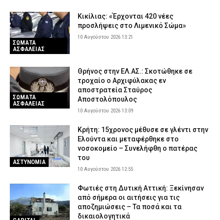
10 Αυγούστου 2026 07:10
ΠΟΛΙΤΙΚΗ
Κικίλιας: «Έρχονται 420 νέες
ΔΕΔΔΗΕ: Πού θα σημειωθούν διακοπές ρεύματος σήμερα (10/8)
προσλήψεις στο Λιμενικό Σώμα»
στην Αττική – Αναλυτικά ώρες και οδοί
10 Αυγούστου 2026 13:21
ΣΩΜΑΤΑ
10 Αυγούστου 2026 04:00
ΕΙΔΗΣΕΙΣ
ΑΣΦΑΛΕΙΑΣ
Νεκρός βρέθηκε στο σπίτι του στα Ίβηρα Σερρών ένας
66χρονος άνδρας
Θρήνος στην ΕΛ.ΑΣ.: Σκοτώθηκε σε
τροχαίο ο Αρχιφύλακας εν
9 Αυγούστου 2026 22:52
ΑΣΤΥΝΟΜΙΑ
αποστρατεία Σταύρος
ΣΩΜΑΤΑ
Αποστολόπουλος
Τζόκερ: Αυτοί είναι οι τυχεροί αριθμοί που κερδίζουν πάνω από
ΑΣΦΑΛΕΙΑΣ
2 εκατ. ευρώ
10 Αυγούστου 2026 13:09
9 Αυγούστου 2026 22:28
ΕΙΔΗΣΕΙΣ
Κρήτη: 15χρονος μέθυσε σε γλέντι στην
Βελτιωμένη η εικόνα της δασικής πυρκαγιάς στο Μουζάκι
Ελούντα και μεταφέρθηκε στο
Ηλείας – Επιχειρούν μόνο επίγειες δυνάμεις
νοσοκομείο – Συνελήφθη ο πατέρας
του
9 Αυγούστου 2026 22:19
ΕΙΔΗΣΕΙΣ
ΑΣΤΥΝΟΜΙΑ
10 Αυγούστου 2026 12:55
Φωτιές στη Δυτική Αττική: Ξεκίνησαν
από σήμερα οι αιτήσεις για τις
αποζημιώσεις – Τα ποσά και τα
δικαιολογητικά