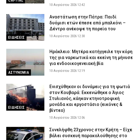
CAPITAL
10 Αυγούστου 2026 12:42
Αναστάτωση στην Πάτρα: Παιδί
δυόμισι ετών έπεσε από μπαλκόνι –
Δέντρο ανέκοψε τη πορεία του
10 Αυγούστου 2026 12:30
ΕΙΔΗΣΕΙΣ
Ηράκλειο: Μητέρα κατήγγειλε την κόρη
της για ναρκωτικά και εκείνη τη μήνυσε
για ενδοοικογενειακή βία
10 Αυγούστου 2026 12:19
ΑΣΤΥΝΟΜΙΑ
Ενισχύθηκαν οι δυνάμεις για τη φωτιά
στον Κουβαρά: Εκκενώθηκε ο Άγιος
Στυλιανός, κάηκαν κτηνοτροφική
μονάδα και εργοστάσιο (εικόνες &
ΕΙΔΗΣΕΙΣ
βίντεο)
10 Αυγούστου 2026 12:06
Συνελήφθη 23χρονος στην Κρήτη – Είχε
βάλει συσκευή παρακολούθησης στο