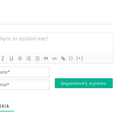
{}
[+]
Name*
Email*
ΌΛΙΑ