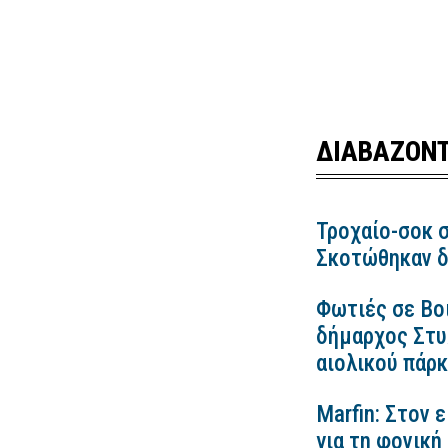
ΔΙΑΒΑΖΟΝΤ
Τροχαίο-σοκ σ
Σκοτώθηκαν δ
Φωτιές σε Βο
δήμαρχος Στυλ
αιολικού πάρ
Marfin: Στον 
για τη φονική