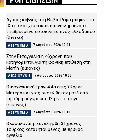
ΡΟΗ ΕΙΔΗΣΕΩΝ
Άγριος καβγάς στη Θήβα: Ρομά μπήκε στο
ΙΧ του και χτυπούσε επανειλημμένα το
σταθμευμένο αυτοκίνητο ενός αλλοδαπού
(βίντεο)
7 Αυγούστου 2026 10:41
ΑΣΤΥΝΟΜΙΑ
Στην Εισαγγελία η 46χρονη που
κατηγορείται για τη φονική επίθεση στη
Marfin (εικόνες)
7 Αυγούστου 2026 10:25
ΔΙΚΑΙΟΣΥΝΗ
Οικογενειακή τραγωδία στις Σέρρες:
Μητέρα και γιος σκοτώθηκαν μετά από
σφοδρή σύγκρουση ΙΧ με φορτηγό
(εικόνες)
7 Αυγούστου 2026 10:10
ΑΣΤΥΝΟΜΙΑ
ι
Θεσσαλονίκη: Συνελήφθη 31χρονος
Τούρκος καταζητούμενος με ερυθρά
αγγελία