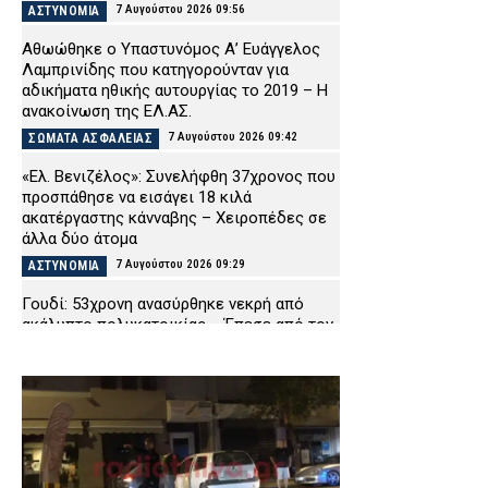
7 Αυγούστου 2026 09:56
ΑΣΤΥΝΟΜΙΑ
Αθωώθηκε ο Υπαστυνόμος Α’ Ευάγγελος
Λαμπρινίδης που κατηγορούνταν για
αδικήματα ηθικής αυτουργίας το 2019 – Η
ανακοίνωση της ΕΛ.ΑΣ.
7 Αυγούστου 2026 09:42
ΣΩΜΑΤΑ ΑΣΦΑΛΕΙΑΣ
«Ελ. Βενιζέλος»: Συνελήφθη 37χρονος που
προσπάθησε να εισάγει 18 κιλά
ακατέργαστης κάνναβης – Χειροπέδες σε
άλλα δύο άτομα
7 Αυγούστου 2026 09:29
ΑΣΤΥΝΟΜΙΑ
Γουδί: 53χρονη ανασύρθηκε νεκρή από
ακάλυπτο πολυκατοικίας – Έπεσε από τον
πέμπτο όροφο
7 Αυγούστου 2026 09:16
ΑΣΤΥΝΟΜΙΑ
Τροχαίο-σοκ στις Σέρρες: ΙΧ
συγκρούστηκε με φορτηγό – Σκοτώθηκαν
δύο άτομα
7 Αυγούστου 2026 09:03
ΕΙΔΗΣΕΙΣ