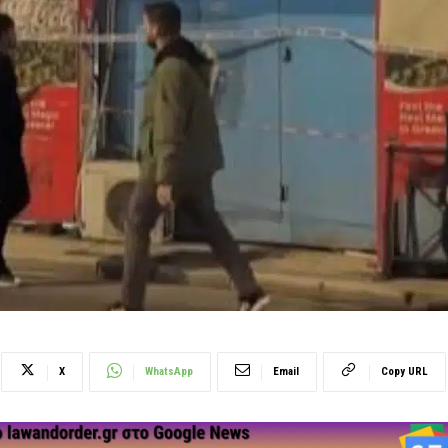
X
WhatsApp
Email
Copy URL