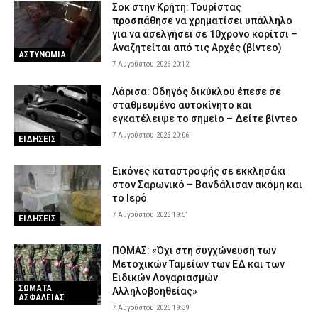
Σοκ στην Κρήτη: Τουρίστας
προσπάθησε να χρηματίσει υπάλληλο
για να ασελγήσει σε 10χρονο κορίτσι –
Αναζητείται από τις Αρχές (βίντεο)
ΑΣΤΥΝΟΜΙΑ
7 Αυγούστου 2026 20:12
Λάρισα: Οδηγός δικύκλου έπεσε σε
σταθμευμένο αυτοκίνητο και
εγκατέλειψε το σημείο – Δείτε βίντεο
7 Αυγούστου 2026 20:06
ΕΙΔΗΣΕΙΣ
Εικόνες καταστροφής σε εκκλησάκι
στον Σαρωνικό – Βανδάλισαν ακόμη και
το Ιερό
7 Αυγούστου 2026 19:51
ΕΙΔΗΣΕΙΣ
ΠΟΜΑΣ: «Όχι στη συγχώνευση των
Μετοχικών Ταμείων των ΕΔ και των
Ειδικών Λογαριασμών
ΣΩΜΑΤΑ
Αλληλοβοηθείας»
ΑΣΦΑΛΕΙΑΣ
7 Αυγούστου 2026 19:39