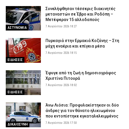
Συνελήφθησαν τέσσερις διακινητές
μεταναστών σε Έβρο και Ροδόπη –
Μετέφεραν 15 αλλοδαπούς
7 Αυγούστου 2026 18:27
ΑΣΤΥΝΟΜΙΑ
Πυρκαγιά στην Ερμακιά Κοζάνης – Στη
μάχη εναέρια και επίγεια μέσα
7 Αυγούστου 2026 18:15
ΕΙΔΗΣΕΙΣ
Έφυγε από τη ζωή η δημοσιογράφος
Χριστίνα Πιτουρά
7 Αυγούστου 2026 18:02
ΕΙΔΗΣΕΙΣ
Άνω Λιόσια: Προφυλακίστηκαν οι δύο
άνδρες για τον θάνατο ηλικιωμένου
που εντοπίστηκε εγκαταλελειμμένος
7 Αυγούστου 2026 17:50
ΔΙΚΑΙΟΣΥΝΗ