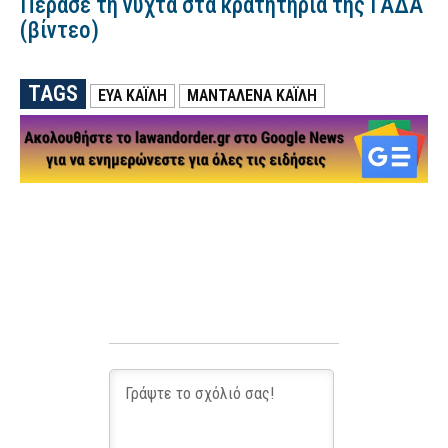
Πέρασε τη νύχτα στα κρατητήρια της ΓΑΔΑ
(βίντεο)
TAGS
ΕΎΑ ΚΑΪΛΉ
ΜΑΝΤΑΛΈΝΑ ΚΑΪΛΉ