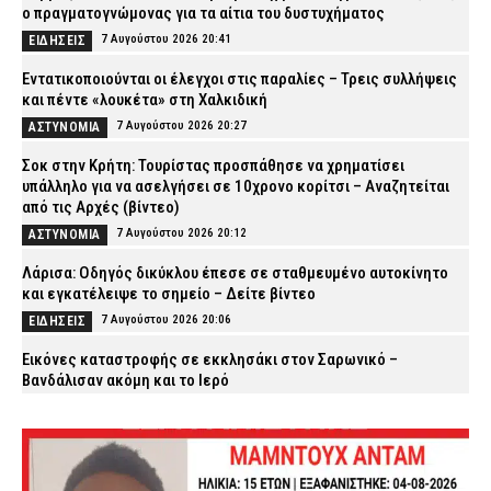
ο πραγματογνώμονας για τα αίτια του δυστυχήματος
7 Αυγούστου 2026 20:41
ΕΙΔΗΣΕΙΣ
Εντατικοποιούνται οι έλεγχοι στις παραλίες – Τρεις συλλήψεις
και πέντε «λουκέτα» στη Χαλκιδική
7 Αυγούστου 2026 20:27
ΑΣΤΥΝΟΜΙΑ
Σοκ στην Κρήτη: Τουρίστας προσπάθησε να χρηματίσει
υπάλληλο για να ασελγήσει σε 10χρονο κορίτσι – Αναζητείται
από τις Αρχές (βίντεο)
7 Αυγούστου 2026 20:12
ΑΣΤΥΝΟΜΙΑ
Λάρισα: Οδηγός δικύκλου έπεσε σε σταθμευμένο αυτοκίνητο
και εγκατέλειψε το σημείο – Δείτε βίντεο
7 Αυγούστου 2026 20:06
ΕΙΔΗΣΕΙΣ
Εικόνες καταστροφής σε εκκλησάκι στον Σαρωνικό –
Βανδάλισαν ακόμη και το Ιερό
7 Αυγούστου 2026 19:51
ΕΙΔΗΣΕΙΣ
ΠΟΜΑΣ: «Όχι στη συγχώνευση των Μετοχικών Ταμείων των ΕΔ
και των Ειδικών Λογαριασμών Αλληλοβοηθείας»