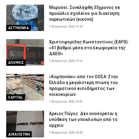
Μαρούσι: Συνελήφθη 35χρονος σε
προαύλιο σχολείου για διακίνηση
ναρκωτικών (εικόνα)
7 Αυγούστου 2026 19:26
ΑΣΤΥΝΟΜΙΑ
Χριστοφορίδης Κωνσταντίνος (ΕΑΥΘ):
«41 βαθμοί μέσα στα λεωφορεία της
ΔΑΕΘ»
7 Αυγούστου 2026 19:14
ΑΠΟΨΕΙΣ
«Καμπανάκι» από τον ΟΟΣΑ: Στην
Ελλάδα η μεγαλύτερη πτώση του
πραγματικού εισοδήματος των
νοικοκυριών
CAPITAL
7 Αυγούστου 2026 19:01
Άρειος Πάγος: Δεν ανασύρεται η
υπόθεση των υποκλοπών από το
αρχείο
7 Αυγούστου 2026 18:40
ΔΙΚΑΙΟΣΥΝΗ