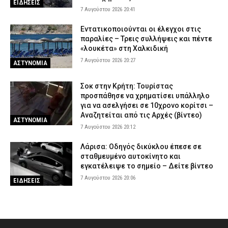
ΕΙΔΗΣΕΙΣ
7 Αυγούστου 2026 20:41
Εντατικοποιούνται οι έλεγχοι στις
παραλίες – Τρεις συλλήψεις και πέντε
«λουκέτα» στη Χαλκιδική
7 Αυγούστου 2026 20:27
ΑΣΤΥΝΟΜΙΑ
Σοκ στην Κρήτη: Τουρίστας
προσπάθησε να χρηματίσει υπάλληλο
για να ασελγήσει σε 10χρονο κορίτσι –
Αναζητείται από τις Αρχές (βίντεο)
ΑΣΤΥΝΟΜΙΑ
7 Αυγούστου 2026 20:12
Λάρισα: Οδηγός δικύκλου έπεσε σε
σταθμευμένο αυτοκίνητο και
εγκατέλειψε το σημείο – Δείτε βίντεο
7 Αυγούστου 2026 20:06
ΕΙΔΗΣΕΙΣ