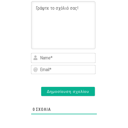
Name*
Email*
0
ΣΧΌΛΙΑ