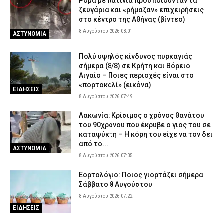
Ρομά με πατίνια προσποιούνταν τα
Πυρκαγιά στην Ερμακιά Κοζάνης – Στη μάχη εναέρια και επίγεια
ζευγάρια και «ρήμαζαν» επιχειρήσεις
μέσα
στο κέντρο της Αθήνας (βίντεο)
7 Αυγούστου 2026 18:15
ΕΙΔΗΣΕΙΣ
8 Αυγούστου 2026 08:01
ΑΣΤΥΝΟΜΙΑ
Έφυγε από τη ζωή η δημοσιογράφος Χριστίνα Πιτουρά
7 Αυγούστου 2026 18:02
ΕΙΔΗΣΕΙΣ
Πολύ υψηλός κίνδυνος πυρκαγιάς
σήμερα (8/8) σε Κρήτη και Βόρειο
Άνω Λιόσια: Προφυλακίστηκαν οι δύο άνδρες για τον θάνατο
Αιγαίο – Ποιες περιοχές είναι στο
ηλικιωμένου που εντοπίστηκε εγκαταλελειμμένος
«πορτοκαλί» (εικόνα)
ΕΙΔΗΣΕΙΣ
7 Αυγούστου 2026 17:50
ΔΙΚΑΙΟΣΥΝΗ
8 Αυγούστου 2026 07:49
Κόρινθος: Αυτοκίνητο παρέσυρε γυναίκα στο κέντρο της πόλης
Λακωνία: Κρίσιμος ο χρόνος θανάτου
– Μεταφέρθηκε στο νοσοκομείο
του 90χρονου που έκρυβε ο γιος του σε
7 Αυγούστου 2026 17:37
καταψύκτη – Η κόρη του είχε να τον δει
ΕΙΔΗΣΕΙΣ
από το...
ΑΣΤΥΝΟΜΙΑ
8 Αυγούστου 2026 07:35
Εορτολόγιο: Ποιος γιορτάζει σήμερα
Σάββατο 8 Αυγούστου
8 Αυγούστου 2026 07:22
ΕΙΔΗΣΕΙΣ