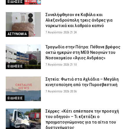
ΕΙΔΗΣΕΙΣ
Συνελήφθησαν σε Καβάλα και
Αλεξανδρούπολη τρεις άνδρες για
ναρκωτικά και λαθραίο καπνό
7 Αυγούστου 2026 21:24
ΑΣΤΥΝΟΜΙΑ
Τραγωδία στην Πάτρα: Πέθανε βρέφος
οκτώ ημερών στη ΜΕΘ Νεογνών του
Νοσοκομείου «Άγιος Ανδρέας»
7 Αυγούστου 2026 21:10
ΕΙΔΗΣΕΙΣ
Σητεία: Φωτιά στα Αχλάδια – Μεγάλη
κινητοποίηση από την Πυροσβεστική
7 Αυγούστου 2026 20:56
ΕΙΔΗΣΕΙΣ
Σέρρες: «Κάτι απέσπασε την προσοχή
του οδηγού» – Τι εξετάζει ο
πραγματογνώμονας για τα αίτια του
δυστυχήματος