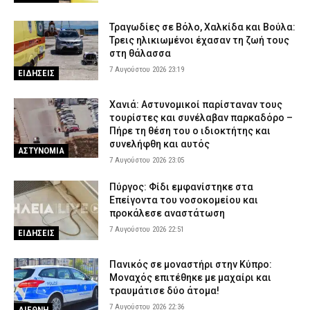
Τραγωδίες σε Βόλο, Χαλκίδα και Βούλα:
Τρεις ηλικιωμένοι έχασαν τη ζωή τους
στη θάλασσα
7 Αυγούστου 2026 23:19
ΕΙΔΗΣΕΙΣ
Χανιά: Αστυνομικοί παρίσταναν τους
τουρίστες και συνέλαβαν παρκαδόρο –
Πήρε τη θέση του ο ιδιοκτήτης και
συνελήφθη και αυτός
ΑΣΤΥΝΟΜΙΑ
7 Αυγούστου 2026 23:05
Πύργος: Φίδι εμφανίστηκε στα
Επείγοντα του νοσοκομείου και
προκάλεσε αναστάτωση
7 Αυγούστου 2026 22:51
ΕΙΔΗΣΕΙΣ
Πανικός σε μοναστήρι στην Κύπρο:
Μοναχός επιτέθηκε με μαχαίρι και
τραυμάτισε δύο άτομα!
7 Αυγούστου 2026 22:36
ΔΙΕΘΝΗ