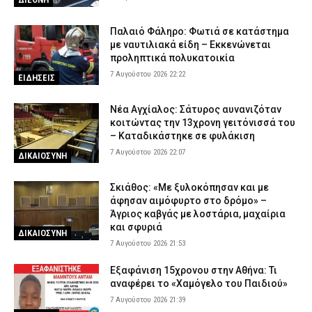
Παλαιό Φάληρο: Φωτιά σε κατάστημα
με ναυτιλιακά είδη – Εκκενώνεται
προληπτικά πολυκατοικία
7 Αυγούστου 2026 22:22
ΕΙΔΗΣΕΙΣ
Νέα Αγχίαλος: Σάτυρος αυνανιζόταν
κοιτώντας την 13χρονη γειτόνισσά του
– Καταδικάστηκε σε φυλάκιση
7 Αυγούστου 2026 22:07
ΔΙΚΑΙΟΣΥΝΗ
Σκιάθος: «Με ξυλοκόπησαν και με
άφησαν αιμόφυρτο στο δρόμο» –
Άγριος καβγάς με λοστάρια, μαχαίρια
και σφυριά
ΔΙΚΑΙΟΣΥΝΗ
7 Αυγούστου 2026 21:53
Εξαφάνιση 15χρονου στην Αθήνα: Τι
αναφέρει το «Χαμόγελο του Παιδιού»
7 Αυγούστου 2026 21:39