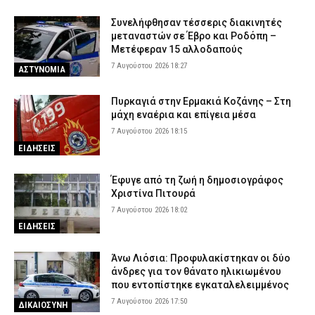
Συνελήφθησαν τέσσερις διακινητές
μεταναστών σε Έβρο και Ροδόπη –
Μετέφεραν 15 αλλοδαπούς
7 Αυγούστου 2026 18:27
ΑΣΤΥΝΟΜΙΑ
Πυρκαγιά στην Ερμακιά Κοζάνης – Στη
μάχη εναέρια και επίγεια μέσα
7 Αυγούστου 2026 18:15
ΕΙΔΗΣΕΙΣ
Έφυγε από τη ζωή η δημοσιογράφος
Χριστίνα Πιτουρά
7 Αυγούστου 2026 18:02
ΕΙΔΗΣΕΙΣ
Άνω Λιόσια: Προφυλακίστηκαν οι δύο
άνδρες για τον θάνατο ηλικιωμένου
που εντοπίστηκε εγκαταλελειμμένος
7 Αυγούστου 2026 17:50
ΔΙΚΑΙΟΣΥΝΗ