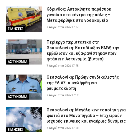
Κόρινθος: Αυτοκίνητο παρέσυρε
γυναίκα στο κέντρο της πόλης –
Μεταφέρθηκε στο νοσοκομείο
7 Αυγούστου 2026 17:37
ΕΙΔΗΣΕΙΣ
Περίεργο περιστατικό στη
Θεσσαλονίκη: Καταδίωξαν BMW, την
εμβόλισαν και εξαφανίστηκαν πριν
φτάσει η Αστυνομία (βίντεο)
ΑΣΤΥΝΟΜΙΑ
7 Αυγούστου 2026 17:25
Θεσσαλονίκη: Πρώην συνδικαλιστής
της ΕΛ.ΑΣ. συνελήφθη για
ρευματοκλοπή
7 Αυγούστου 2026 17:12
ΑΣΤΥΝΟΜΙΑ
Θεσσαλονίκη: Μεγάλη κινητοποίηση για
φωτιά στο Μονοπήγαδο – Επιχειρούν
ισχυρές επίγειες και εναέριες δυνάμεις
7 Αυγούστου 2026 17:00
ΕΙΔΗΣΕΙΣ