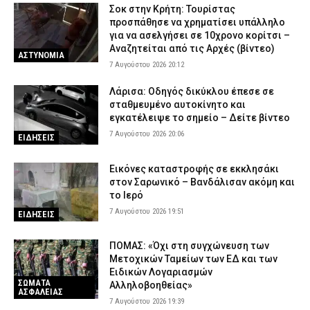
7 Αυγούστου 2026 14:00
ΕΙΔΗΣΕΙΣ
Σοκ στην Κρήτη: Τουρίστας
προσπάθησε να χρηματίσει υπάλληλο
για να ασελγήσει σε 10χρονο κορίτσι –
Αναζητείται από τις Αρχές (βίντεο)
ΑΣΤΥΝΟΜΙΑ
7 Αυγούστου 2026 20:12
Λάρισα: Οδηγός δικύκλου έπεσε σε
σταθμευμένο αυτοκίνητο και
εγκατέλειψε το σημείο – Δείτε βίντεο
7 Αυγούστου 2026 20:06
ΕΙΔΗΣΕΙΣ
Εικόνες καταστροφής σε εκκλησάκι
στον Σαρωνικό – Βανδάλισαν ακόμη και
το Ιερό
7 Αυγούστου 2026 19:51
ΕΙΔΗΣΕΙΣ
ΠΟΜΑΣ: «Όχι στη συγχώνευση των
Μετοχικών Ταμείων των ΕΔ και των
Ειδικών Λογαριασμών
ΣΩΜΑΤΑ
Αλληλοβοηθείας»
ΑΣΦΑΛΕΙΑΣ
7 Αυγούστου 2026 19:39