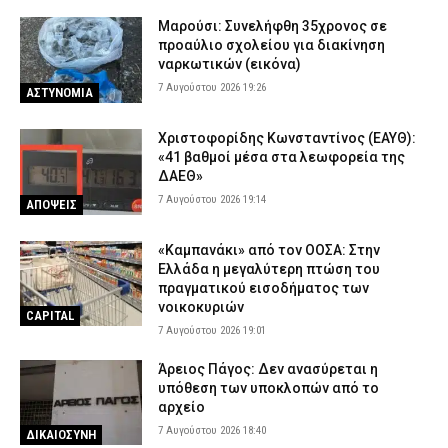
Μαρούσι: Συνελήφθη 35χρονος σε
προαύλιο σχολείου για διακίνηση
ναρκωτικών (εικόνα)
7 Αυγούστου 2026 19:26
ΑΣΤΥΝΟΜΙΑ
Χριστοφορίδης Κωνσταντίνος (ΕΑΥΘ):
«41 βαθμοί μέσα στα λεωφορεία της
ΔΑΕΘ»
7 Αυγούστου 2026 19:14
ΑΠΟΨΕΙΣ
«Καμπανάκι» από τον ΟΟΣΑ: Στην
Ελλάδα η μεγαλύτερη πτώση του
πραγματικού εισοδήματος των
νοικοκυριών
CAPITAL
7 Αυγούστου 2026 19:01
Άρειος Πάγος: Δεν ανασύρεται η
υπόθεση των υποκλοπών από το
αρχείο
7 Αυγούστου 2026 18:40
ΔΙΚΑΙΟΣΥΝΗ