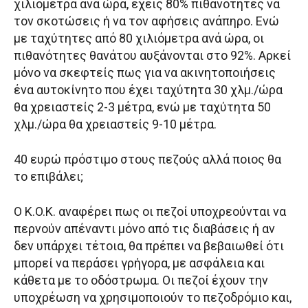
χιλιόμετρα ανά ώρα, έχεις 80% πιθανότητες να
τον σκοτώσεις ή να τον αφήσεις ανάπηρο. Ενώ
με ταχύτητες από 80 χιλιόμετρα ανά ώρα, οι
πιθανότητες θανάτου αυξάνονται στο 92%. Αρκεί
μόνο να σκεφτείς πως για να ακινητοποιήσεις
ένα αυτοκίνητο που έχει ταχύτητα 30 χλμ./ώρα
θα χρειαστείς 2-3 μέτρα, ενώ με ταχύτητα 50
χλμ./ώρα θα χρειαστείς 9-10 μέτρα.
40 ευρώ πρόστιμο στους πεζούς αλλά ποιος θα
το επιβάλει;
O K.O.K. αναφέρει πως οι πεζοί υποχρεούνται να
περνούν απέναντι μόνο από τις διαβάσεις ή αν
δεν υπάρχει τέτοια, θα πρέπει να βεβαιωθεί ότι
μπορεί να περάσει γρήγορα, με ασφάλεια και
κάθετα με το οδόστρωμα. Οι πεζοί έχουν την
υποχρέωση να χρησιμοποιούν το πεζοδρόμιο και,