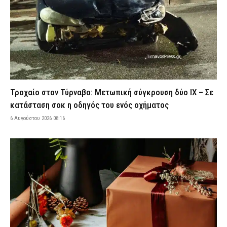
5 Αυγούστου 2026 23:43
ΑΣΤΥΝΟΜΙΑ
Ρέθυμνο: Φωτιά που ξεκίνησε από σταθμευμένο όχημα
κατέστρεψε τρία αυτοκίνητα – Εξετάζεται βραχυκύκλωμα
5 Αυγούστου 2026 23:29
ΕΙΔΗΣΕΙΣ
Σύμη: Σε Γερμανό τουρίστα που είχε χαθεί με άλλους επτά
ανήκει η σορός που εντοπίστηκε
5 Αυγούστου 2026 23:14
ΕΙΔΗΣΕΙΣ
Τροχαίο στον Τύρναβο: Μετωπική σύγκρουση δύο ΙΧ – Σε
Βόλος: Φωτιά ξέσπασε στα Αϊβαλιώτικα – Ισχυρές
κατάσταση σοκ η οδηγός του ενός οχήματος
πυροσβεστικές δυνάμεις επιχειρούν στο σημείο
6 Αυγούστου 2026 08:16
5 Αυγούστου 2026 23:00
ΕΙΔΗΣΕΙΣ
Σοκαριστικό βίντεο από την Ταϊλάνδη: Κεραυνός σκότωσε
24χρονο ποδοσφαιριστή κατά τη διάρκεια αγώνα
5 Αυγούστου 2026 22:53
ΔΙΕΘΝΗ
Ψάθα: Αυτός είναι ο Έλληνας χειριστής που σκοτώθηκε από τη
σύγκρουση ελικοπτέρων – Μια ημέρα πριν επιχειρούσε στον
τόπο καταγωγής του
5 Αυγούστου 2026 22:38
ΕΙΔΗΣΕΙΣ