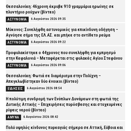
Θεσσαλονίκη: 46χρονη έκρυβε 910 γραμμάρια ηρωίνης σε
πλυντήριο ρούχων (βίντεο)
6 Αυγούστου 2026 09:35
ΑΣΤΥΝΟΜΙΑ
Μύκονος: Συνελήφθη αστυνομικός για επικίνδυνη οδήγηση –
Αγνόησε σήμα της ΕΛ.ΑΣ. και μπήκε στο αντίθετο ρεύμα
6 Αυγούστου 2026 09:22
ΑΣΤΥΝΟΜΙΑ
Προφυλακίστηκε ο 44χρονος που συνελήφθη για εμπρησμό
στην Κεφαλονιά – Μεταφέρεται στις φυλακές Αγίου Στεφάνου
6 Αυγούστου 2026 09:06
ΑΣΤΥΝΟΜΙΑ
Θεσσαλονίκη: Φωτιά σε διαμέρισμα στην Πολίχνη –
Απεγκλωβίστηκαν δύο ένοικοι (βίντεο)
6 Αυγούστου 2026 08:54
ΕΙΔΗΣΕΙΣ
H πολύτιμη συνδρομή των Ενόπλων Δυνάμεων στη φωτιά της
Δυτικής Αττικής – Επιχειρήσεις πυρόσβεσης και στοχευμένες
ρίψεις νερού (βίντεο)
6 Αυγούστου 2026 08:42
ΑΜΥΝΑ
Πολύ υψηλός κίνδυνος πυρκαγιάς σήμερα σε Αττική, Εύβοια και