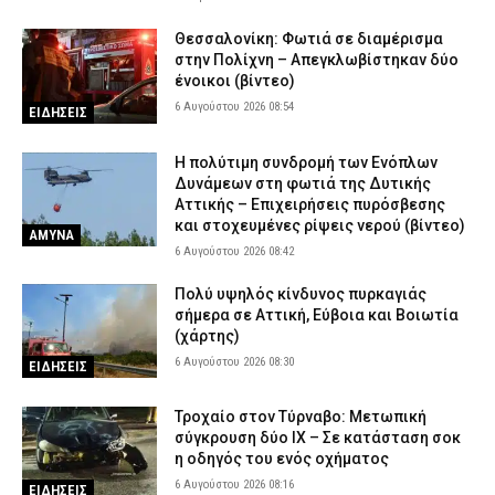
Θεσσαλονίκη: Προφυλακίστηκε… από το νοσοκομείο ο ένας εκ
των τριών της σπείρας των μετασχηματιστών
Θεσσαλονίκη: Φωτιά σε διαμέρισμα
στην Πολίχνη – Απεγκλωβίστηκαν δύο
5 Αυγούστου 2026 19:55
ΔΙΚΑΙΟΣΥΝΗ
ένοικοι (βίντεο)
6 Αυγούστου 2026 08:54
ΕΙΔΗΣΕΙΣ
H πολύτιμη συνδρομή των Ενόπλων
Δυνάμεων στη φωτιά της Δυτικής
Αττικής – Επιχειρήσεις πυρόσβεσης
και στοχευμένες ρίψεις νερού (βίντεο)
ΑΜΥΝΑ
6 Αυγούστου 2026 08:42
Πολύ υψηλός κίνδυνος πυρκαγιάς
σήμερα σε Αττική, Εύβοια και Βοιωτία
(χάρτης)
6 Αυγούστου 2026 08:30
ΕΙΔΗΣΕΙΣ
Τροχαίο στον Τύρναβο: Μετωπική
σύγκρουση δύο ΙΧ – Σε κατάσταση σοκ
η οδηγός του ενός οχήματος
6 Αυγούστου 2026 08:16
ΕΙΔΗΣΕΙΣ