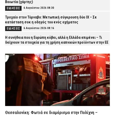
Βοιωτία (χάρτης)
6 Αυγούστου 2026 08:30
ΕΙΔΗΣΕΙΣ
Τροχαίο στον Τύρναβο: Μετωπική σύγκρουση δύο ΙΧ – Σε
κατάσταση σοκ η οδηγός του ενός οχήματος
6 Αυγούστου 2026 08:16
ΕΙΔΗΣΕΙΣ
Η συνήθεια που η Ευρώπη κόβει, αλλά η Ελλάδα επιμένει – Τι
δείχνουν τα στοιχεία για τη χρήση καπνικών προϊόντων στην ΕΕ
6 Αυγούστου 2026 08:03
VITAL
ΔΥΠΑ: Άνοιξαν οι αιτήσεις για 8.000 νέες επιδοτούμενες θέσεις
εργασίας για ανέργους άνω των 55 ετών
6 Αυγούστου 2026 07:50
CAPITAL
Κυψέλη: Απολογείται ο 26χρονος για τη δολοφονία της
38χρονης Βρετανίδας – Επιμένει ότι είναι αθώος
6 Αυγούστου 2026 07:40
ΔΙΚΑΙΟΣΥΝΗ
Εορτολόγιο: Ποιος γιορτάζει σήμερα Πέμπτη 6 Αυγούστου
6 Αυγούστου 2026 07:27
ΕΙΔΗΣΕΙΣ
Θεσσαλονίκη: Φωτιά σε διαμέρισμα στην Πολίχνη –
Ο «Μαύρος Χειμώνας» του Μαξίμου: Τα δικαστικά «αγκάθια» που