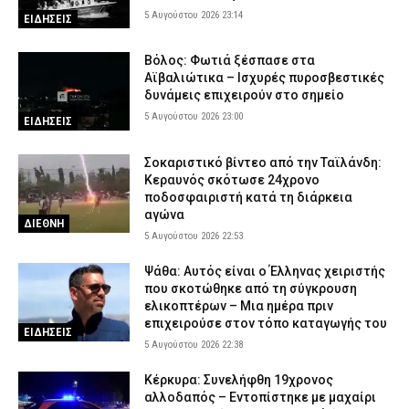
5 Αυγούστου 2026 23:14
ΕΙΔΗΣΕΙΣ
Βόλος: Φωτιά ξέσπασε στα
Αϊβαλιώτικα – Ισχυρές πυροσβεστικές
δυνάμεις επιχειρούν στο σημείο
5 Αυγούστου 2026 23:00
ΕΙΔΗΣΕΙΣ
Σοκαριστικό βίντεο από την Ταϊλάνδη:
Κεραυνός σκότωσε 24χρονο
ποδοσφαιριστή κατά τη διάρκεια
αγώνα
ΔΙΕΘΝΗ
5 Αυγούστου 2026 22:53
Ψάθα: Αυτός είναι ο Έλληνας χειριστής
που σκοτώθηκε από τη σύγκρουση
ελικοπτέρων – Μια ημέρα πριν
επιχειρούσε στον τόπο καταγωγής του
ΕΙΔΗΣΕΙΣ
5 Αυγούστου 2026 22:38
Κέρκυρα: Συνελήφθη 19χρονος
αλλοδαπός – Εντοπίστηκε με μαχαίρι