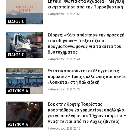
Σητεία: Φωτιά στα Αχλάδια – Μεγάλη
κινητοποίηση από την Πυροσβεστική
7 Αυγούστου 2026 20:56
ΕΙΔΗΣΕΙΣ
Σέρρες: «Κάτι απέσπασε την προσοχή
του οδηγού» – Τι εξετάζει ο
πραγματογνώμονας για τα αίτια του
δυστυχήματος
ΕΙΔΗΣΕΙΣ
7 Αυγούστου 2026 20:41
Εντατικοποιούνται οι έλεγχοι στις
παραλίες – Τρεις συλλήψεις και πέντε
«λουκέτα» στη Χαλκιδική
7 Αυγούστου 2026 20:27
ΑΣΤΥΝΟΜΙΑ
Σοκ στην Κρήτη: Τουρίστας
προσπάθησε να χρηματίσει υπάλληλο
για να ασελγήσει σε 10χρονο κορίτσι –
Αναζητείται από τις Αρχές (βίντεο)
ΑΣΤΥΝΟΜΙΑ
7 Αυγούστου 2026 20:12