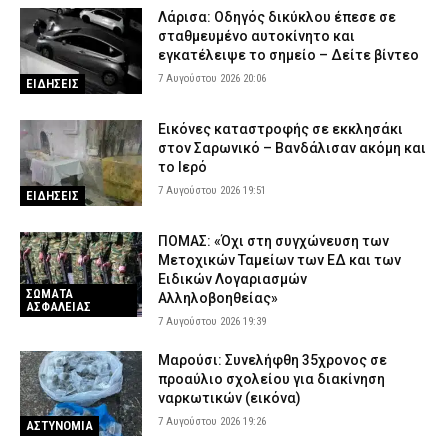
Λάρισα: Οδηγός δικύκλου έπεσε σε
σταθμευμένο αυτοκίνητο και
εγκατέλειψε το σημείο – Δείτε βίντεο
7 Αυγούστου 2026 20:06
ΕΙΔΗΣΕΙΣ
Εικόνες καταστροφής σε εκκλησάκι
στον Σαρωνικό – Βανδάλισαν ακόμη και
το Ιερό
7 Αυγούστου 2026 19:51
ΕΙΔΗΣΕΙΣ
ΠΟΜΑΣ: «Όχι στη συγχώνευση των
Μετοχικών Ταμείων των ΕΔ και των
Ειδικών Λογαριασμών
ΣΩΜΑΤΑ
Αλληλοβοηθείας»
ΑΣΦΑΛΕΙΑΣ
7 Αυγούστου 2026 19:39
Μαρούσι: Συνελήφθη 35χρονος σε
προαύλιο σχολείου για διακίνηση
ναρκωτικών (εικόνα)
7 Αυγούστου 2026 19:26
ΑΣΤΥΝΟΜΙΑ