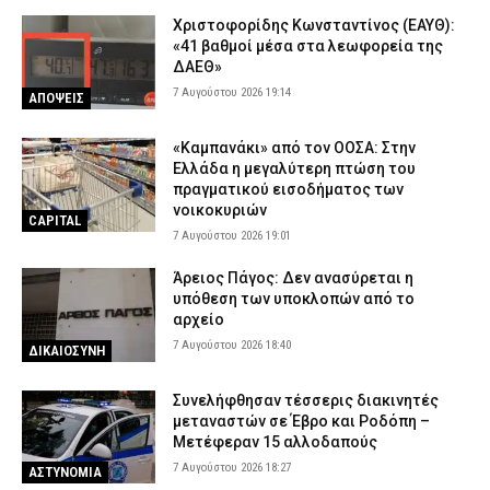
Χριστοφορίδης Κωνσταντίνος (ΕΑΥΘ):
«41 βαθμοί μέσα στα λεωφορεία της
ΔΑΕΘ»
7 Αυγούστου 2026 19:14
ΑΠΟΨΕΙΣ
«Καμπανάκι» από τον ΟΟΣΑ: Στην
Ελλάδα η μεγαλύτερη πτώση του
πραγματικού εισοδήματος των
νοικοκυριών
CAPITAL
7 Αυγούστου 2026 19:01
Άρειος Πάγος: Δεν ανασύρεται η
υπόθεση των υποκλοπών από το
αρχείο
7 Αυγούστου 2026 18:40
ΔΙΚΑΙΟΣΥΝΗ
Συνελήφθησαν τέσσερις διακινητές
μεταναστών σε Έβρο και Ροδόπη –
Μετέφεραν 15 αλλοδαπούς
7 Αυγούστου 2026 18:27
ΑΣΤΥΝΟΜΙΑ