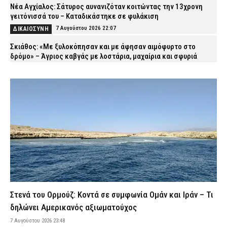
Νέα Αγχίαλος: Σάτυρος αυνανιζόταν κοιτώντας την 13χρονη
γειτόνισσά του – Καταδικάστηκε σε φυλάκιση
7 Αυγούστου 2026 22:07
ΔΙΚΑΙΟΣΥΝΗ
Σκιάθος: «Με ξυλοκόπησαν και με άφησαν αιμόφυρτο στο
δρόμο» – Άγριος καβγάς με λοστάρια, μαχαίρια και σφυριά
7 Αυγούστου 2026 21:53
ΔΙΚΑΙΟΣΥΝΗ
Εξαφάνιση 15χρονου στην Αθήνα: Τι αναφέρει το «Χαμόγελο του
Παιδιού»
7 Αυγούστου 2026 21:39
ΕΙΔΗΣΕΙΣ
Συνελήφθησαν σε Καβάλα και Αλεξανδρούπολη τρεις άνδρες
για ναρκωτικά και λαθραίο καπνό
7 Αυγούστου 2026 21:24
ΑΣΤΥΝΟΜΙΑ
Τραγωδία στην Πάτρα: Πέθανε βρέφος οκτώ ημερών στη ΜΕΘ
Νεογνών του Νοσοκομείου «Άγιος Ανδρέας»
7 Αυγούστου 2026 21:10
ΕΙΔΗΣΕΙΣ
Στενά του Ορμούζ: Κοντά σε συμφωνία Ομάν και Ιράν – Τι
Σητεία: Φωτιά στα Αχλάδια – Μεγάλη κινητοποίηση από την
δηλώνει Αμερικανός αξιωματούχος
Πυροσβεστική
7 Αυγούστου 2026 23:48