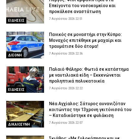
Επείγοντα του νοσοκομείου και
προκάλεσε αναστάτωση
7 Αυγούστου 2026 22:51
ΕΙΔΗΣΕΙΣ
Πανικός σε μοναστήρι στην Κύπρο:
Μοναχός επιτέθηκε με μαχαίρι και
τραυμάτισε δύο άτομα!
7 Αυγούστου 2026 22:36
ΔΙΕΘΝΗ
Παλαιό Φάληρο: Φωτιά σε κατάστημα
με ναυτιλιακά είδη – Εκκενώνεται
προληπτικά πολυκατοικία
7 Αυγούστου 2026 22:22
ΕΙΔΗΣΕΙΣ
Νέα Αγχίαλος: Σάτυρος αυνανιζόταν
κοιτώντας την 13χρονη γειτόνισσά του
– Καταδικάστηκε σε φυλάκιση
7 Αυγούστου 2026 22:07
ΔΙΚΑΙΟΣΥΝΗ
Σκιάθος: «Με ξυλοκόπησαν και με