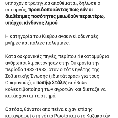
υπήρχαν στρατηγικά αποθέματα», δήλωσε ο
υπουργός,
προειδοποιώντας πως εάν οι
διαθέσιμες ποσότητες μειωθούν περαιτέρω,
υπάρχει κίνδυνος λιμού
.
Η κατηγορία του Κιέβου ανακινεί οδυνηρές
μνήμες και παλιές πολεμικές.
Κατά ουκρανικές πηγές, περίπου 4 εκατομμύρια
άνθρωποι λιμοκτόνησαν στην Ουκρανία την
περίοδο 1932-1933, όταν ο τότε ηγέτης της
Σοβιετικής Ένωσης («δικτάτορας» για τους
Ουκρανούς), ο
Ιωσήφ Στάλιν
, επέβαλε
κολεκτιβοποίηση των αγροτών και διέταξε να
κατάσχονται τα σιτηρά.
Ωστόσο, θάνατοι από πείνα είχαν επίσης
καταγραφεί στη νότια Ρωσία και στο Καζακστάν