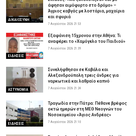
άφησαν αιμόφυρτο στο δρόμο» –
Άγριος καβγάς με λοστάρια, μαχαίρια
και σφυριά
ΔΙΚΑΙΟΣΥΝΗ
7 Αυγούστου 2026 21:53
Εξαφάνιση 15χρονου στην Αθήνα: Τι
αναφέρει το «Χαμόγελο του Παιδιού»
7 Αυγούστου 2026 21:39
ΕΙΔΗΣΕΙΣ
Συνελήφθησαν σε Καβάλα και
Αλεξανδρούπολη τρεις άνδρες για
ναρκωτικά και λαθραίο καπνό
7 Αυγούστου 2026 21:24
ΑΣΤΥΝΟΜΙΑ
Τραγωδία στην Πάτρα: Πέθανε βρέφος
οκτώ ημερών στη ΜΕΘ Νεογνών του
Νοσοκομείου «Άγιος Ανδρέας»
7 Αυγούστου 2026 21:10
ΕΙΔΗΣΕΙΣ