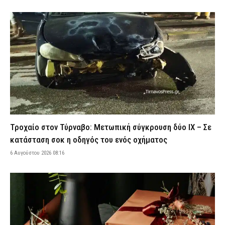
Σαμοθράκη: Συνελήφθη 27χρονος Βούλγαρος – Εντοπίστηκαν
κάνναβη και ψυχοτρόπα μανιτάρια στην κατοχή του (εικόνα)
5 Αυγούστου 2026 23:43
ΑΣΤΥΝΟΜΙΑ
Ρέθυμνο: Φωτιά που ξεκίνησε από σταθμευμένο όχημα
κατέστρεψε τρία αυτοκίνητα – Εξετάζεται βραχυκύκλωμα
5 Αυγούστου 2026 23:29
ΕΙΔΗΣΕΙΣ
Σύμη: Σε Γερμανό τουρίστα που είχε χαθεί με άλλους επτά
ανήκει η σορός που εντοπίστηκε
5 Αυγούστου 2026 23:14
ΕΙΔΗΣΕΙΣ
Τροχαίο στον Τύρναβο: Μετωπική σύγκρουση δύο ΙΧ – Σε
Βόλος: Φωτιά ξέσπασε στα Αϊβαλιώτικα – Ισχυρές
κατάσταση σοκ η οδηγός του ενός οχήματος
πυροσβεστικές δυνάμεις επιχειρούν στο σημείο
6 Αυγούστου 2026 08:16
5 Αυγούστου 2026 23:00
ΕΙΔΗΣΕΙΣ
Σοκαριστικό βίντεο από την Ταϊλάνδη: Κεραυνός σκότωσε
24χρονο ποδοσφαιριστή κατά τη διάρκεια αγώνα
5 Αυγούστου 2026 22:53
ΔΙΕΘΝΗ
Ψάθα: Αυτός είναι ο Έλληνας χειριστής που σκοτώθηκε από τη
σύγκρουση ελικοπτέρων – Μια ημέρα πριν επιχειρούσε στον