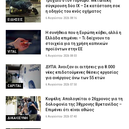
Τροχαίο στον Τύρναβο: Μετωπική
σύγκρουση δύο ΙΧ – Σε κατάσταση σοκ
η οδηγός του ενός οχήματος
6 Αυγούστου 2026 08:16
ΕΙΔΗΣΕΙΣ
Η συνήθεια που η Ευρώπη κόβει, αλλά η
Ελλάδα επιμένει – Τι δείχνουν τα
στοιχεία για τη χρήση καπνικών
προϊόντων στην ΕΕ
VITAL
6 Αυγούστου 2026 08:03
ΔΥΠΑ: Άνοιξαν οι αιτήσεις για 8.000
νέες επιδοτούμενες θέσεις εργασίας
για ανέργους άνω των 55 ετών
6 Αυγούστου 2026 07:50
CAPITAL
Κυψέλη: Απολογείται ο 26χρονος για τη
δολοφονία της 38χρονης Βρετανίδας –
Επιμένει ότι είναι αθώος
6 Αυγούστου 2026 07:40
ΔΙΚΑΙΟΣΥΝΗ