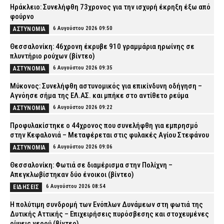
Ηράκλειο: Συνελήφθη 73χρονος για την ισχυρή έκρηξη έξω από
φούρνο
6 Αυγούστου 2026 09:50
ΑΣΤΥΝΟΜΙΑ
Θεσσαλονίκη: 46χρονη έκρυβε 910 γραμμάρια ηρωίνης σε
πλυντήριο ρούχων (βίντεο)
6 Αυγούστου 2026 09:35
ΑΣΤΥΝΟΜΙΑ
Μύκονος: Συνελήφθη αστυνομικός για επικίνδυνη οδήγηση –
Αγνόησε σήμα της ΕΛ.ΑΣ. και μπήκε στο αντίθετο ρεύμα
6 Αυγούστου 2026 09:22
ΑΣΤΥΝΟΜΙΑ
Προφυλακίστηκε ο 44χρονος που συνελήφθη για εμπρησμό
στην Κεφαλονιά – Μεταφέρεται στις φυλακές Αγίου Στεφάνου
6 Αυγούστου 2026 09:06
ΑΣΤΥΝΟΜΙΑ
Θεσσαλονίκη: Φωτιά σε διαμέρισμα στην Πολίχνη –
Απεγκλωβίστηκαν δύο ένοικοι (βίντεο)
6 Αυγούστου 2026 08:54
ΕΙΔΗΣΕΙΣ
H πολύτιμη συνδρομή των Ενόπλων Δυνάμεων στη φωτιά της
Δυτικής Αττικής – Επιχειρήσεις πυρόσβεσης και στοχευμένες
ρίψεις νερού (βίντεο)