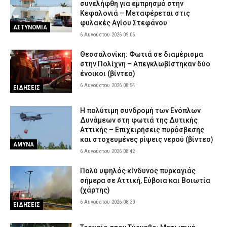
συνελήφθη για εμπρησμό στην
Τραγωδία στα Μάλια: Μητέρα από την Ολλανδία έχασε τη ζωή
Κεφαλονιά – Μεταφέρεται στις
της σε θαλάσσια εκδρομή – Σοκ για τα τρία παιδιά της
φυλακές Αγίου Στεφάνου
5 Αυγούστου 2026 20:08
ΕΙΔΗΣΕΙΣ
ΑΣΤΥΝΟΜΙΑ
6 Αυγούστου 2026 09:06
Θεσσαλονίκη: Προφυλακίστηκε… από το νοσοκομείο ο ένας εκ
των τριών της σπείρας των μετασχηματιστών
Θεσσαλονίκη: Φωτιά σε διαμέρισμα
στην Πολίχνη – Απεγκλωβίστηκαν δύο
5 Αυγούστου 2026 19:55
ΔΙΚΑΙΟΣΥΝΗ
ένοικοι (βίντεο)
6 Αυγούστου 2026 08:54
ΕΙΔΗΣΕΙΣ
H πολύτιμη συνδρομή των Ενόπλων
Δυνάμεων στη φωτιά της Δυτικής
Αττικής – Επιχειρήσεις πυρόσβεσης
και στοχευμένες ρίψεις νερού (βίντεο)
ΑΜΥΝΑ
6 Αυγούστου 2026 08:42
Πολύ υψηλός κίνδυνος πυρκαγιάς
σήμερα σε Αττική, Εύβοια και Βοιωτία
(χάρτης)
6 Αυγούστου 2026 08:30
ΕΙΔΗΣΕΙΣ