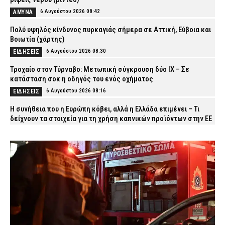
6 Αυγούστου 2026 08:42
ΑΜΥΝΑ
Πολύ υψηλός κίνδυνος πυρκαγιάς σήμερα σε Αττική, Εύβοια και
Βοιωτία (χάρτης)
6 Αυγούστου 2026 08:30
ΕΙΔΗΣΕΙΣ
Τροχαίο στον Τύρναβο: Μετωπική σύγκρουση δύο ΙΧ – Σε
κατάσταση σοκ η οδηγός του ενός οχήματος
6 Αυγούστου 2026 08:16
ΕΙΔΗΣΕΙΣ
Η συνήθεια που η Ευρώπη κόβει, αλλά η Ελλάδα επιμένει – Τι
δείχνουν τα στοιχεία για τη χρήση καπνικών προϊόντων στην ΕΕ
6 Αυγούστου 2026 08:03
VITAL
ΔΥΠΑ: Άνοιξαν οι αιτήσεις για 8.000 νέες επιδοτούμενες θέσεις
εργασίας για ανέργους άνω των 55 ετών
6 Αυγούστου 2026 07:50
CAPITAL
Κυψέλη: Απολογείται ο 26χρονος για τη δολοφονία της
38χρονης Βρετανίδας – Επιμένει ότι είναι αθώος
6 Αυγούστου 2026 07:40
ΔΙΚΑΙΟΣΥΝΗ