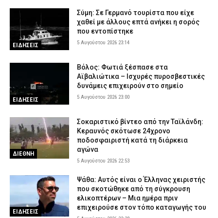
Σύμη: Σε Γερμανό τουρίστα που είχε
χαθεί με άλλους επτά ανήκει η σορός
που εντοπίστηκε
5 Αυγούστου 2026 23:14
ΕΙΔΗΣΕΙΣ
Βόλος: Φωτιά ξέσπασε στα
Αϊβαλιώτικα – Ισχυρές πυροσβεστικές
δυνάμεις επιχειρούν στο σημείο
5 Αυγούστου 2026 23:00
ΕΙΔΗΣΕΙΣ
Σοκαριστικό βίντεο από την Ταϊλάνδη:
Κεραυνός σκότωσε 24χρονο
ποδοσφαιριστή κατά τη διάρκεια
αγώνα
ΔΙΕΘΝΗ
5 Αυγούστου 2026 22:53
Ψάθα: Αυτός είναι ο Έλληνας χειριστής
που σκοτώθηκε από τη σύγκρουση
ελικοπτέρων – Μια ημέρα πριν
επιχειρούσε στον τόπο καταγωγής του
ΕΙΔΗΣΕΙΣ