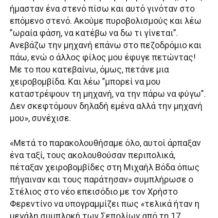
ήμασταν ένα στενό πίσω και αυτό γινόταν στο
επόμενο στενό. Ακούμε πυροβολισμούς και λέω
”ωραία φάση, να κατέβω να δω τι γίνεται”.
Ανεβάζω την μηχανή επάνω στο πεζοδρόμιο και
πάω, ενώ ο άλλος φίλος μου έφυγε πετώντας!
Με το που κατεβαίνω, όμως, πετάνε μια
χειροβομβίδα. Και λέω ”μπορεί να μου
καταστρέψουν τη μηχανή, να την πάρω να φύγω”.
Δεν σκεφτόμουν δηλαδή εμένα αλλά την μηχανή
μου», συνέχισε.
«Μετά το παρακολουθήσαμε όλο, αυτοί άρπαξαν
ένα ταξί, τους ακολουθούσαν περιπολικά,
πέταξαν χειροβομβίδες στη Μιχαήλ Βόδα όπως
πήγαιναν και τους παράτησαν» συμπλήρωσε ο
Στέλιος στο νέο επεισόδιο με τον Χρήστο
Φερεντίνο να υπογραμμίζει πως «τελικά ήταν η
μεγάλη συμπλοκή των Σεπολίων από τη 17