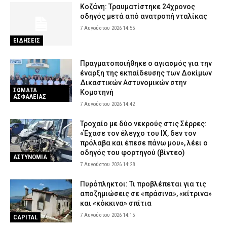
7 Αυγούστου 2026 09:03
ΕΙΔΗΣΕΙΣ
Κοζάνη: Τραυματίστηκε 24χρονος
οδηγός μετά από ανατροπή νταλίκας
Λακωνία: Σήμερα η απολογία του 55χρονου που έκρυβε τη σορό
7 Αυγούστου 2026 14:55
του πατέρα του σε καταψύκτη
ΕΙΔΗΣΕΙΣ
7 Αυγούστου 2026 08:52
ΔΙΚΑΙΟΣΥΝΗ
Κίνηση τώρα: Μεγάλες καθυστερήσεις γύρω από το λιμάνι του
Πραγματοποιήθηκε ο αγιασμός για την
Πειραιά (χάρτης)
έναρξη της εκπαίδευσης των Δοκίμων
7 Αυγούστου 2026 08:37
Δικαστικών Αστυνομικών στην
ΕΙΔΗΣΕΙΣ
ΣΩΜΑΤΑ
Κομοτηνή
ΑΣΦΑΛΕΙΑΣ
Πυροσβέστες: «Άμεση άρση της αναστολής των αδειών και
7 Αυγούστου 2026 14:42
πλήρη αποζημίωση των συναδέλφων που υπέστησαν οικονομική
ζημία»
Τροχαίο με δύο νεκρούς στις Σέρρες:
7 Αυγούστου 2026 08:24
ΣΩΜΑΤΑ ΑΣΦΑΛΕΙΑΣ
«Έχασε τον έλεγχο του ΙΧ, δεν τον
πρόλαβα και έπεσε πάνω μου», λέει ο
Δύο συλλήψεις για τις φωτιές σε Σκύρο και Λακωνία –
οδηγός του φορτηγού (βίντεο)
ΑΣΤΥΝΟΜΙΑ
Προκλήθηκαν από γεννήτρια και ψησταριά
7 Αυγούστου 2026 14:28
7 Αυγούστου 2026 08:10
ΑΣΤΥΝΟΜΙΑ
Πυρόπληκτοι: Τι προβλέπεται για τις
αποζημιώσεις σε «πράσινα», «κίτρινα»
και «κόκκινα» σπίτια
7 Αυγούστου 2026 14:15
CAPITAL