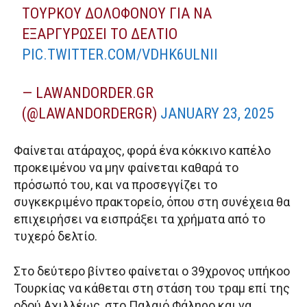
ΤΟΎΡΚΟΥ ΔΟΛΟΦΌΝΟΥ ΓΙΑ ΝΑ
ΕΞΑΡΓΥΡΏΣΕΙ ΤΟ ΔΕΛΤΊΟ
PIC.TWITTER.COM/VDHK6ULNII
— LAWANDORDER.GR
(@LAWANDORDERGR)
JANUARY 23, 2025
Φαίνεται ατάραχος, φορά ένα κόκκινο καπέλο
προκειμένου να μην φαίνεται καθαρά το
πρόσωπό του, και να προσεγγίζει το
συγκεκριμένο πρακτορείο, όπου στη συνέχεια θα
επιχειρήσει να εισπράξει τα χρήματα από το
τυχερό δελτίο.
Στο δεύτερο βίντεο φαίνεται ο 39χρονος υπήκοο
Τουρκίας να κάθεται στη στάση του τραμ επί της
οδού Αχιλλέως, στο Παλαιό Φάληρο και να