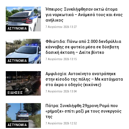
Ήπειρος: Συνελήφθησαν οκτώ άτομα
για ναρκωτικά – Ανάμεσά τους και ένας
ανήλικος
7 Αυγούστου 2026 13:27
ΑΣΤΥΝΟΜΙΑ
Φθιώτιδα: Πάνω από 2.000 δενδρύλλια
κάνναβης σε φυτεία μέσα σε δύσβατη
δασική έκταση – Δείτε βίντεο
7 Αυγούστου 2026 13:15
ΑΣΤΥΝΟΜΙΑ
Αμφιλοχία: Αυτοκίνητο ανατράπηκε
στην είσοδο της πόλης – Με κατάγματα
στα άκρα ο οδηγός (εικόνες)
7 Αυγούστου 2026 13:04
ΕΙΔΗΣΕΙΣ
Πάτρα: Συνελήφθη 29χρονη Ρομά που
«ρήμαξε» σπίτι μαζί με τους συνεργούς
της
7 Αυγούστου 2026 12:52
ΑΣΤΥΝΟΜΙΑ