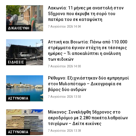
Λακωνία: 11 μήνες με αναστολή στον
55χρονο που έκρυβε τη σορό του
πατέρα του σε καταψύκτη
7 Αυγούστου 2026 14:04
ΔΙΚΑΙΟΣΥΝΗ
Αττική και Βοιωτία: Πάνω από 110.000
στρέμματα έγιναν στάχτη σε τέσσερις
ημέρες – Τι αποκαλύπτει η ανάλυση
των ειδικών
ΕΙΔΗΣΕΙΣ
7 Αυγούστου 2026 14:00
Ρέθυμνο: Εξιχνιάστηκαν δύο εμπρησμοί
στον Μυλοπόταμο – Δικογραφία σε
βάρος δύο ανδρών
7 Αυγούστου 2026 13:50
ΑΣΤΥΝΟΜΙΑ
Μύκονος: Συνελήφθη 56χρονος στο
αεροδρόμιο με 2.280 πακέτα λαθραίων
τσιγάρων – Δείτε εικόνες
7 Αυγούστου 2026 13:38
ΑΣΤΥΝΟΜΙΑ