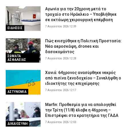
Αγωνία για την 20χρονη μετά το
τροχαίο στο Ηράκλειο – Υποβλήθηκε
σε οκτάωρη χειρουργική επέμβαση
7 Αυγούστου 2026 12:39
ΕΙΔΗΣΕΙΣ
Πώς ενισχύθηκε η Πολιτική Προστασία:
Νέα αεροσκάφη, drones και
δασοκομάντος
ΣΩΜΑΤΑ
7 Αυγούστου 2026 12:28
ΑΣΦΑΛΕΙΑΣ
Χανιά: 64χρονος ανασύρθηκε νεκρός
από πισίνα ξενοδοχείου – Συνελήφθη ο
ιδιοκτήτης της επιχείρησης
7 Αυγούστου 2026 12:17
ΑΣΤΥΝΟΜΙΑ
Marfin: Προθεσμία για να απολογηθεί
την Τρίτη (11/8) έλαβε η 46χρονη –
Επιστρέφει στα κρατητήρια της ΓΑΔΑ
7 Αυγούστου 2026 12:03
ΔΙΚΑΙΟΣΥΝΗ