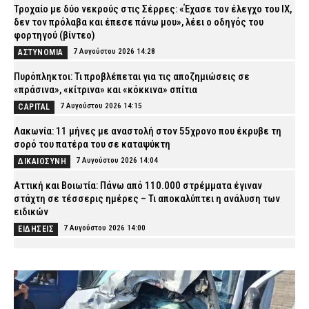
Τροχαίο με δύο νεκρούς στις Σέρρες: «Έχασε τον έλεγχο του ΙΧ,
δεν τον πρόλαβα και έπεσε πάνω μου», λέει ο οδηγός του
φορτηγού (βίντεο)
7 Αυγούστου 2026 14:28
ΑΣΤΥΝΟΜΙΑ
Πυρόπληκτοι: Τι προβλέπεται για τις αποζημιώσεις σε
«πράσινα», «κίτρινα» και «κόκκινα» σπίτια
7 Αυγούστου 2026 14:15
CAPITAL
Λακωνία: 11 μήνες με αναστολή στον 55χρονο που έκρυβε τη
σορό του πατέρα του σε καταψύκτη
7 Αυγούστου 2026 14:04
ΔΙΚΑΙΟΣΥΝΗ
Αττική και Βοιωτία: Πάνω από 110.000 στρέμματα έγιναν
στάχτη σε τέσσερις ημέρες – Τι αποκαλύπτει η ανάλυση των
ειδικών
7 Αυγούστου 2026 14:00
ΕΙΔΗΣΕΙΣ
Ρέθυμνο: Εξιχνιάστηκαν δύο εμπρησμοί στον Μυλοπόταμο –
Δικογραφία σε βάρος δύο ανδρών
7 Αυγούστου 2026 13:50
ΑΣΤΥΝΟΜΙΑ
Μύκονος: Συνελήφθη 56χρονος στο αεροδρόμιο με 2.280