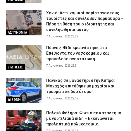
Χανιά: Αστυνομικοί παρίσταναν τους
τουρίστες και συνέλαβαν παρκαδόρο –
Πήρε τη θέση του ο ιδιοκτήτης και
συνελήφθη και αυτός
ΑΣΤΥΝΟΜΙΑ
7 Αυγούστου 2026 23:05
Πύργος: Φίδι εμφανίστηκε στα
Επείγοντα του νοσοκομείου και
προκάλεσε αναστάτωση
7 Αυγούστου 2026 22:51
ΕΙΔΗΣΕΙΣ
Πανικός σε μοναστήρι στην Κύπρο:
Μοναχός επιτέθηκε με μαχαίρι και
τραυμάτισε δύο άτομα!
7 Αυγούστου 2026 22:36
ΔΙΕΘΝΗ
Παλαιό Φάληρο: Φωτιά σε κατάστημα
με ναυτιλιακά είδη – Εκκενώνεται
προληπτικά πολυκατοικία
7 Αυγούστου 2026 22:22