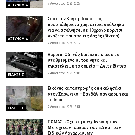
7 Αυγούστου 2026 20:27
ΑΣΤΥΝΟΜΙΑ
Σοκ στην Κρήτη: Τουρίστας
προσπάθησε να χρηματίσει υπάλληλο
για να ασελγήσει σε 10χρονο κορίτσι –
Αναζητείται από τις Αρχές (βίντεο)
ΑΣΤΥΝΟΜΙΑ
7 Αυγούστου 2026 20:12
Λάρισα: Οδηγός δικύκλου έπεσε σε
σταθμευμένο αυτοκίνητο και
εγκατέλειψε το σημείο – Δείτε βίντεο
7 Αυγούστου 2026 20:06
ΕΙΔΗΣΕΙΣ
Εικόνες καταστροφής σε εκκλησάκι
στον Σαρωνικό – Βανδάλισαν ακόμη και
το Ιερό
7 Αυγούστου 2026 19:51
ΕΙΔΗΣΕΙΣ
ΠΟΜΑΣ: «Όχι στη συγχώνευση των
Μετοχικών Ταμείων των ΕΔ και των
Ειδικών Λογαριασμών