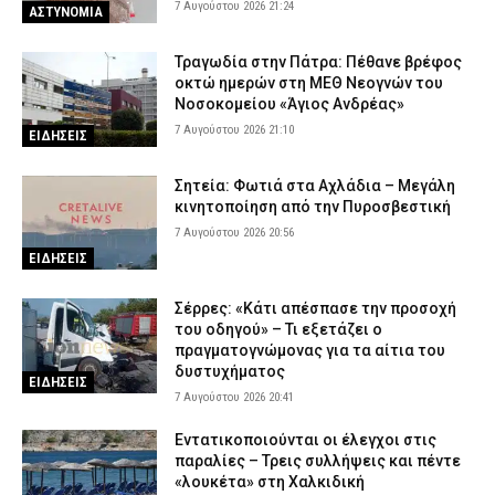
7 Αυγούστου 2026 21:24
ΑΣΤΥΝΟΜΙΑ
Τραγωδία στην Πάτρα: Πέθανε βρέφος
οκτώ ημερών στη ΜΕΘ Νεογνών του
Νοσοκομείου «Άγιος Ανδρέας»
7 Αυγούστου 2026 21:10
ΕΙΔΗΣΕΙΣ
Σητεία: Φωτιά στα Αχλάδια – Μεγάλη
κινητοποίηση από την Πυροσβεστική
7 Αυγούστου 2026 20:56
ΕΙΔΗΣΕΙΣ
Σέρρες: «Κάτι απέσπασε την προσοχή
του οδηγού» – Τι εξετάζει ο
πραγματογνώμονας για τα αίτια του
δυστυχήματος
ΕΙΔΗΣΕΙΣ
7 Αυγούστου 2026 20:41
Εντατικοποιούνται οι έλεγχοι στις
παραλίες – Τρεις συλλήψεις και πέντε
«λουκέτα» στη Χαλκιδική