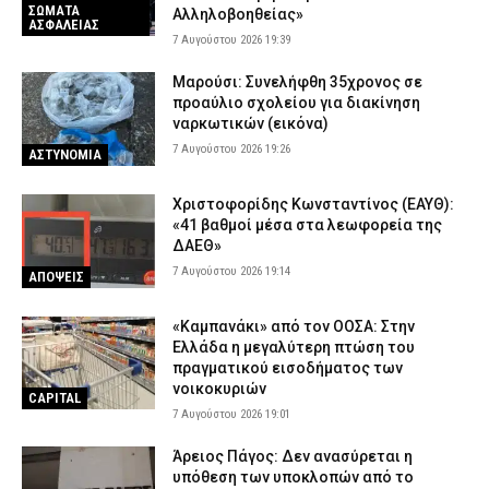
ΣΩΜΑΤΑ
Αλληλοβοηθείας»
ΑΣΦΑΛΕΙΑΣ
7 Αυγούστου 2026 19:39
Μαρούσι: Συνελήφθη 35χρονος σε
προαύλιο σχολείου για διακίνηση
ναρκωτικών (εικόνα)
7 Αυγούστου 2026 19:26
ΑΣΤΥΝΟΜΙΑ
Χριστοφορίδης Κωνσταντίνος (ΕΑΥΘ):
«41 βαθμοί μέσα στα λεωφορεία της
ΔΑΕΘ»
7 Αυγούστου 2026 19:14
ΑΠΟΨΕΙΣ
«Καμπανάκι» από τον ΟΟΣΑ: Στην
Ελλάδα η μεγαλύτερη πτώση του
πραγματικού εισοδήματος των
νοικοκυριών
CAPITAL
7 Αυγούστου 2026 19:01
Άρειος Πάγος: Δεν ανασύρεται η
υπόθεση των υποκλοπών από το