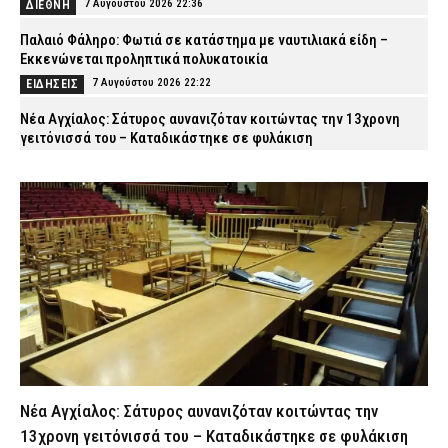
7 Αυγούστου 2026 22:36
ΔΙΕΘΝΗ
Παλαιό Φάληρο: Φωτιά σε κατάστημα με ναυτιλιακά είδη –
Εκκενώνεται προληπτικά πολυκατοικία
7 Αυγούστου 2026 22:22
ΕΙΔΗΣΕΙΣ
Νέα Αγχίαλος: Σάτυρος αυνανιζόταν κοιτώντας την 13χρονη
γειτόνισσά του – Καταδικάστηκε σε φυλάκιση
7 Αυγούστου 2026 22:07
ΔΙΚΑΙΟΣΥΝΗ
Σκιάθος: «Με ξυλοκόπησαν και με άφησαν αιμόφυρτο στο
δρόμο» – Άγριος καβγάς με λοστάρια, μαχαίρια και σφυριά
7 Αυγούστου 2026 21:53
ΔΙΚΑΙΟΣΥΝΗ
Εξαφάνιση 15χρονου στην Αθήνα: Τι αναφέρει το «Χαμόγελο του
Παιδιού»
7 Αυγούστου 2026 21:39
ΕΙΔΗΣΕΙΣ
Συνελήφθησαν σε Καβάλα και Αλεξανδρούπολη τρεις άνδρες
για ναρκωτικά και λαθραίο καπνό
7 Αυγούστου 2026 21:24
ΑΣΤΥΝΟΜΙΑ
Νέα Αγχίαλος: Σάτυρος αυνανιζόταν κοιτώντας την
Τραγωδία στην Πάτρα: Πέθανε βρέφος οκτώ ημερών στη ΜΕΘ
13χρονη γειτόνισσά του – Καταδικάστηκε σε φυλάκιση