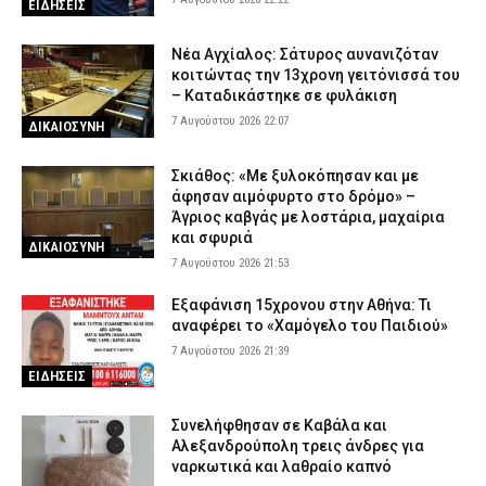
ΕΙΔΗΣΕΙΣ
Νέα Αγχίαλος: Σάτυρος αυνανιζόταν
κοιτώντας την 13χρονη γειτόνισσά του
– Καταδικάστηκε σε φυλάκιση
7 Αυγούστου 2026 22:07
ΔΙΚΑΙΟΣΥΝΗ
Σκιάθος: «Με ξυλοκόπησαν και με
άφησαν αιμόφυρτο στο δρόμο» –
Άγριος καβγάς με λοστάρια, μαχαίρια
και σφυριά
ΔΙΚΑΙΟΣΥΝΗ
7 Αυγούστου 2026 21:53
Εξαφάνιση 15χρονου στην Αθήνα: Τι
αναφέρει το «Χαμόγελο του Παιδιού»
7 Αυγούστου 2026 21:39
ΕΙΔΗΣΕΙΣ
Συνελήφθησαν σε Καβάλα και
Αλεξανδρούπολη τρεις άνδρες για
ναρκωτικά και λαθραίο καπνό