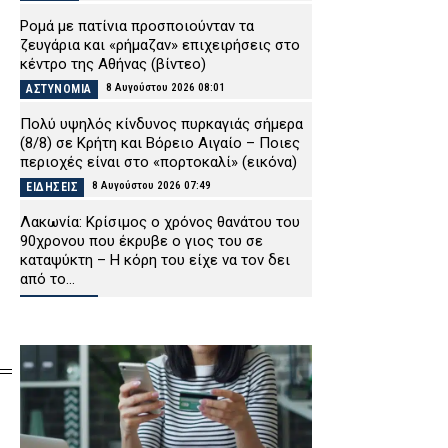
Ρομά με πατίνια προσποιούνταν τα
ζευγάρια και «ρήμαζαν» επιχειρήσεις στο
κέντρο της Αθήνας (βίντεο)
8 Αυγούστου 2026 08:01
ΑΣΤΥΝΟΜΙΑ
Πολύ υψηλός κίνδυνος πυρκαγιάς σήμερα
(8/8) σε Κρήτη και Βόρειο Αιγαίο – Ποιες
περιοχές είναι στο «πορτοκαλί» (εικόνα)
8 Αυγούστου 2026 07:49
ΕΙΔΗΣΕΙΣ
Λακωνία: Κρίσιμος ο χρόνος θανάτου του
90χρονου που έκρυβε ο γιος του σε
καταψύκτη – Η κόρη του είχε να τον δει
από το...
8 Αυγούστου 2026 07:35
ΑΣΤΥΝΟΜΙΑ
Εορτολόγιο: Ποιος γιορτάζει σήμερα
Σάββατο 8 Αυγούστου
8 Αυγούστου 2026 07:22
ΕΙΔΗΣΕΙΣ
Τρία άτομα στη φυλακή για την
καταστροφική φωτιά στη Βοιωτία: Ποιοι