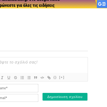
{}
[+]
Name*
Email*