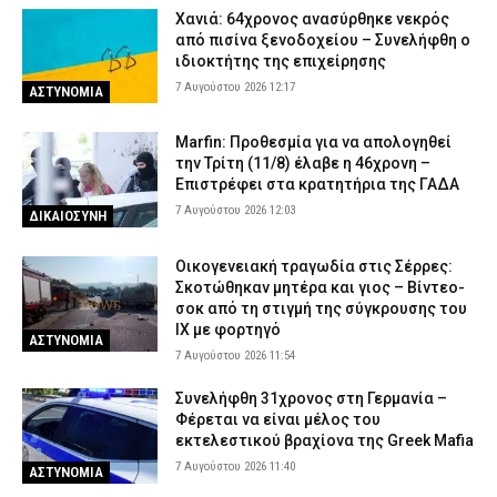
Χανιά: 64χρονος ανασύρθηκε νεκρός
από πισίνα ξενοδοχείου – Συνελήφθη ο
ιδιοκτήτης της επιχείρησης
7 Αυγούστου 2026 12:17
ΑΣΤΥΝΟΜΙΑ
Marfin: Προθεσμία για να απολογηθεί
την Τρίτη (11/8) έλαβε η 46χρονη –
Επιστρέφει στα κρατητήρια της ΓΑΔΑ
7 Αυγούστου 2026 12:03
ΔΙΚΑΙΟΣΥΝΗ
Οικογενειακή τραγωδία στις Σέρρες:
Σκοτώθηκαν μητέρα και γιος – Βίντεο-
σοκ από τη στιγμή της σύγκρουσης του
ΙΧ με φορτηγό
ΑΣΤΥΝΟΜΙΑ
7 Αυγούστου 2026 11:54
Συνελήφθη 31χρονος στη Γερμανία –
Φέρεται να είναι μέλος του
εκτελεστικού βραχίονα της Greek Mafia
7 Αυγούστου 2026 11:40
ΑΣΤΥΝΟΜΙΑ