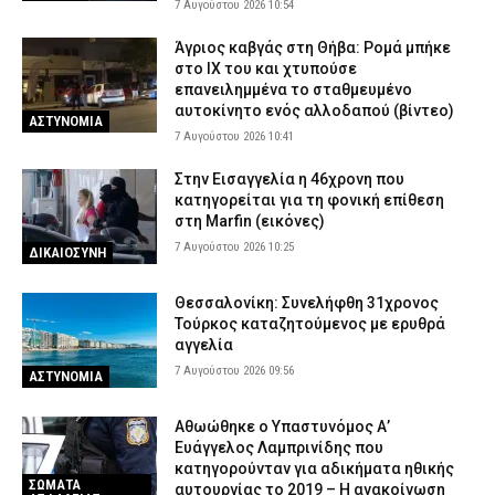
7 Αυγούστου 2026 10:54
Άγριος καβγάς στη Θήβα: Ρομά μπήκε
στο ΙΧ του και χτυπούσε
επανειλημμένα το σταθμευμένο
αυτοκίνητο ενός αλλοδαπού (βίντεο)
ΑΣΤΥΝΟΜΙΑ
7 Αυγούστου 2026 10:41
Στην Εισαγγελία η 46χρονη που
κατηγορείται για τη φονική επίθεση
στη Marfin (εικόνες)
7 Αυγούστου 2026 10:25
ΔΙΚΑΙΟΣΥΝΗ
Θεσσαλονίκη: Συνελήφθη 31χρονος
Τούρκος καταζητούμενος με ερυθρά
αγγελία
7 Αυγούστου 2026 09:56
ΑΣΤΥΝΟΜΙΑ
Αθωώθηκε ο Υπαστυνόμος Α’
Ευάγγελος Λαμπρινίδης που
κατηγορούνταν για αδικήματα ηθικής
ΣΩΜΑΤΑ
αυτουργίας το 2019 – Η ανακοίνωση