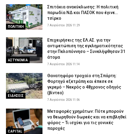
Σπιτάκια ανακύκλωσης: Η πολιτική
παρωδία ΝΔ και ΠΑΣΟΚ που έγινε…
τσίρκο
7 Αυγούστου 2026 11:29
ΠΟΛΙΤΙΚΗ
Επιχειρήσεις της ΕΛ.ΑΣ. για την
αντιμετώπιση της εγκληματικότητας
στην Πελοπόννησο – Συνελήφθησαν 31
άτομα
ΑΣΤΥΝΟΜΙΑ
7 Αυγούστου 2026 11:14
Θανατηφόρο τροχαίο στη Σπάρτη:
Φορτηγό εξετράπη και έπεσε σε
γκρεμό – Νεκρός ο 48χρονος οδηγός
(βίντεο)
ΕΙΔΗΣΕΙΣ
7 Αυγούστου 2026 11:06
Μεταφορές χρημάτων: Πότε μπορούν
να θεωρηθούν δωρεές και να επιβληθεί
φόρος – Τι ισχύει για τις γονικές
παροχές
CAPITAL