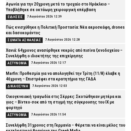
Αγωνία για την 20χρονη μετά το τροχαίο στο Ηράκλειο –
Υποβλήθηκε σε οκτάωρη χειρουργική επέμβαση
7 Αυγούστου 2026 12:39
ΕΙΔΗΣΕΙΣ
Πώς ενισχύθηκε η Πολιτική Προστασία: Νέα αεροσκάφη, drones
και δασοκομάντος
7 Αυγούστου 2026 12:28
ΣΩΜΑΤΑ ΑΣΦΑΛΕΙΑΣ
Χανιά: 64χρονος ανασύρθηκε νεκρός από πισίνα ξενοδοχείου –
Συνελήφθη ο ιδιοκτήτης της επιχείρησης
7 Αυγούστου 2026 12:17
ΑΣΤΥΝΟΜΙΑ
Marfin: Προθεσμία για να απολογηθεί την Τρίτη (11/8) έλαβε η
46χρονη – Επιστρέφει στα κρατητήρια της ΓΑΔΑ
7 Αυγούστου 2026 12:03
ΔΙΚΑΙΟΣΥΝΗ
Οικογενειακή τραγωδία στις Σέρρες: Σκοτώθηκαν μητέρα και
γιος – Βίντεο-σοκ από τη στιγμή της σύγκρουσης του ΙΧ με
φορτηγό
7 Αυγούστου 2026 11:54
ΑΣΤΥΝΟΜΙΑ
Συνελήφθη 31χρονος στη Γερμανία – Φέρεται να είναι μέλος του
εκτελεστικού βραχίονα της Greek Mafia