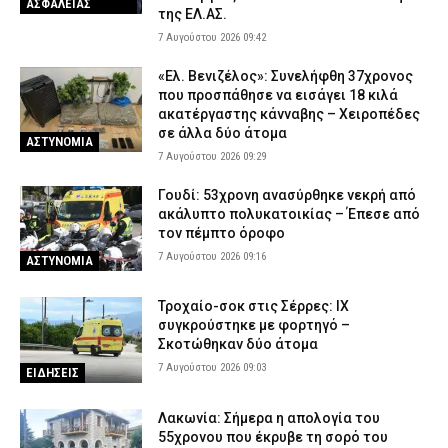
ΑΣΦΑΛΕΙΑΣ
της ΕΛ.ΑΣ.
7 Αυγούστου 2026 09:42
«Ελ. Βενιζέλος»: Συνελήφθη 37χρονος
που προσπάθησε να εισάγει 18 κιλά
ακατέργαστης κάνναβης – Χειροπέδες
σε άλλα δύο άτομα
ΑΣΤΥΝΟΜΙΑ
7 Αυγούστου 2026 09:29
Γουδί: 53χρονη ανασύρθηκε νεκρή από
ακάλυπτο πολυκατοικίας – Έπεσε από
τον πέμπτο όροφο
7 Αυγούστου 2026 09:16
ΑΣΤΥΝΟΜΙΑ
Τροχαίο-σοκ στις Σέρρες: ΙΧ
συγκρούστηκε με φορτηγό –
Σκοτώθηκαν δύο άτομα
7 Αυγούστου 2026 09:03
ΕΙΔΗΣΕΙΣ
Λακωνία: Σήμερα η απολογία του
55χρονου που έκρυβε τη σορό του