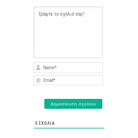
Name*
Email*
0
ΣΧΌΛΙΑ