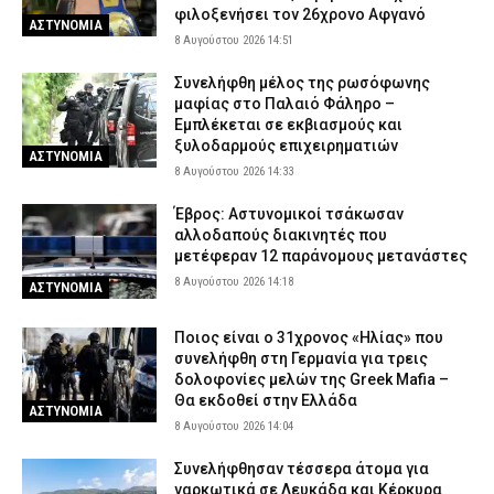
φιλοξενήσει τον 26χρονο Αφγανό
ΑΣΤΥΝΟΜΙΑ
8 Αυγούστου 2026 14:51
Συνελήφθη μέλος της ρωσόφωνης
μαφίας στο Παλαιό Φάληρο –
Εμπλέκεται σε εκβιασμούς και
ξυλοδαρμούς επιχειρηματιών
ΑΣΤΥΝΟΜΙΑ
8 Αυγούστου 2026 14:33
Έβρος: Αστυνομικοί τσάκωσαν
αλλοδαπούς διακινητές που
μετέφεραν 12 παράνομους μετανάστες
8 Αυγούστου 2026 14:18
ΑΣΤΥΝΟΜΙΑ
Ποιος είναι ο 31χρονος «Ηλίας» που
συνελήφθη στη Γερμανία για τρεις
δολοφονίες μελών της Greek Mafia –
Θα εκδοθεί στην Ελλάδα
ΑΣΤΥΝΟΜΙΑ
8 Αυγούστου 2026 14:04
Συνελήφθησαν τέσσερα άτομα για
ναρκωτικά σε Λευκάδα και Κέρκυρα