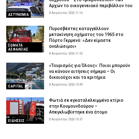
Αρχών το οικογενειακό περιβάλλον του
8 Αυγούστου 2026 11:16
ΑΣΤΥΝΟΜΙΑ
Πυροσβέστες καταγγέλλουν
μετακίνηση οχήματος του 1965 στο
Πόρτο Γερμενό: «Δεν είμαστε
ΣΩΜΑΤΑ
αναλώσιμοι»
ΑΣΦΑΛΕΙΑΣ
8 Αυγούστου 2026 11:02
«Τουρισμός για Όλους»: Ποιοι μπορούν
να κάνουν αιτήσεις σήμερα – Οι
δικαιούχοι και τα κριτήρια
8 Αυγούστου 2026 10:49
CAPITAL
Φωτιά σε εγκαταλελειμμένο κτίριο
στην Κουμουνδούρου –
Απεγκλωβίστηκε ένα άτομο
8 Αυγούστου 2026 10:37
ΕΙΔΗΣΕΙΣ