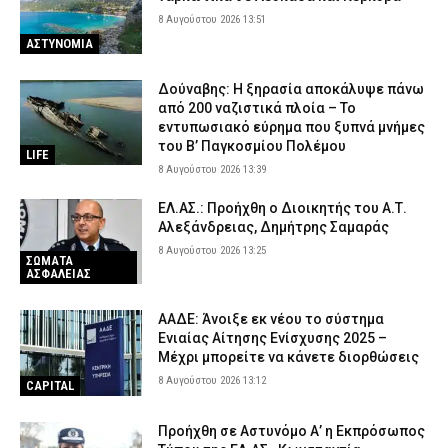
8 Αυγούστου 2026 13:51
ΑΣΤΥΝΟΜΙΑ
Δούναβης: Η ξηρασία αποκάλυψε πάνω
από 200 ναζιστικά πλοία – Το
εντυπωσιακό εύρημα που ξυπνά μνήμες
του Β’ Παγκοσμίου Πολέμου
LIFE
8 Αυγούστου 2026 13:39
ΕΛ.ΑΣ.: Προήχθη ο Διοικητής του Α.Τ.
Αλεξάνδρειας, Δημήτρης Σαμαράς
8 Αυγούστου 2026 13:25
ΣΩΜΑΤΑ
ΑΣΦΑΛΕΙΑΣ
ΑΑΔΕ: Άνοιξε εκ νέου το σύστημα
Ενιαίας Αίτησης Ενίσχυσης 2025 –
Μέχρι μπορείτε να κάνετε διορθώσεις
8 Αυγούστου 2026 13:12
CAPITAL
Προήχθη σε Αστυνόμο Α’ η Εκπρόσωπος