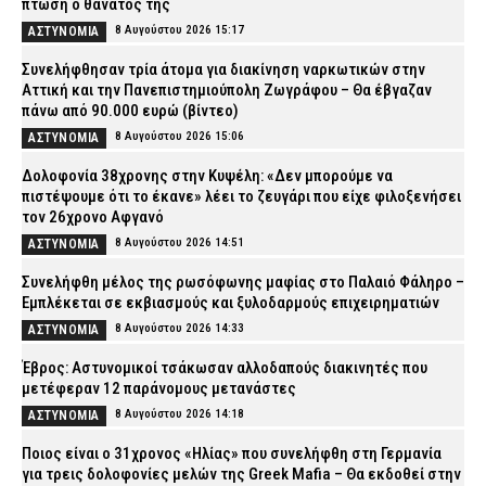
πτώση ο θάνατός της
8 Αυγούστου 2026 15:17
ΑΣΤΥΝΟΜΙΑ
Συνελήφθησαν τρία άτομα για διακίνηση ναρκωτικών στην
Αττική και την Πανεπιστημιούπολη Ζωγράφου – Θα έβγαζαν
πάνω από 90.000 ευρώ (βίντεο)
8 Αυγούστου 2026 15:06
ΑΣΤΥΝΟΜΙΑ
Δολοφονία 38χρονης στην Κυψέλη: «Δεν μπορούμε να
πιστέψουμε ότι το έκανε» λέει το ζευγάρι που είχε φιλοξενήσει
τον 26χρονο Αφγανό
8 Αυγούστου 2026 14:51
ΑΣΤΥΝΟΜΙΑ
Συνελήφθη μέλος της ρωσόφωνης μαφίας στο Παλαιό Φάληρο –
Εμπλέκεται σε εκβιασμούς και ξυλοδαρμούς επιχειρηματιών
8 Αυγούστου 2026 14:33
ΑΣΤΥΝΟΜΙΑ
Έβρος: Αστυνομικοί τσάκωσαν αλλοδαπούς διακινητές που
μετέφεραν 12 παράνομους μετανάστες
8 Αυγούστου 2026 14:18
ΑΣΤΥΝΟΜΙΑ
Ποιος είναι ο 31χρονος «Ηλίας» που συνελήφθη στη Γερμανία
για τρεις δολοφονίες μελών της Greek Mafia – Θα εκδοθεί στην