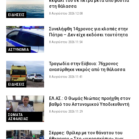
κεφάλι του σε πέτρα μετά από βουτιά
στη θάλασσα
8 Αυγούστου 2026 12:08
ΕΙΔΗΣΕΙΣ
Συνελήφθη 14χρονος για κλοπές στην
Πάτρα – Δεν είχε εκδόσει ταυτότητα
8 Αυγούστου 2026 11:54
ΑΣΤΥΝΟΜΙΑ
Τραγωδία στην Εύβοια: 76χρονος
ανασύρθηκε νεκρός από τη θάλασσα
8 Αυγούστου 2026 11:41
ΕΙΔΗΣΕΙΣ
ΕΛ.ΑΣ.: Ο Θωμάς Νιώπας προήχθη στον
βαθμό του Αστυνομικού Υποδιευθυντή
8 Αυγούστου 2026 11:29
ΣΩΜΑΤΑ
ΑΣΦΑΛΕΙΑΣ
Σέρρες: Θρίλερ με τον θάνατου του
68χρονου – Στο «μικροσκόπιο» των