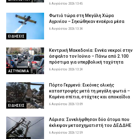
6 Αυγούστου 2026 13:45
Φωτιά τώρα στη Μεγάλη Χώρα
Αγρινίου – Σηκώθηκαν εναέρια μέσα
6 Αυγούστου 2026 13:34
ΕΙΔΗΣΕΙΣ
Κεντρική Μακεδονία: Εννέα νεκροί στην
άσφαλτο τον Ιούνιο – Πάνω από 2.100
πρόστιμα για υπερβολική ταχύτητα
6 Αυγούστου 2026 13:24
ΑΣΤΥΝΟΜΙΑ
Πόρτο Γερμενό: Εικόνες ολικής
καταστροφής μετά τη μεγάλη φωτιά –
Καμένα σπίτια, στάχτες και αποκαΐδια
6 Αυγούστου 2026 13:09
ΕΙΔΗΣΕΙΣ
Λάρισα: Συνελήφθησαν δύο άτομα που
έκλεψαν μετασχηματιστή του ΔΕΔΔΗΕ
6 Αυγούστου 2026 12:59