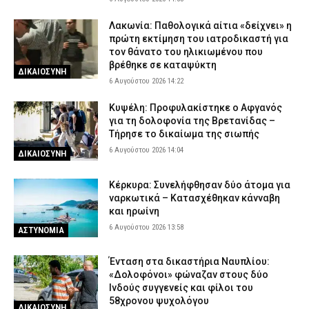
Λακωνία: Παθολογικά αίτια «δείχνει» η
πρώτη εκτίμηση του ιατροδικαστή για
τον θάνατο του ηλικιωμένου που
βρέθηκε σε καταψύκτη
ΔΙΚΑΙΟΣΥΝΗ
6 Αυγούστου 2026 14:22
Κυψέλη: Προφυλακίστηκε ο Αφγανός
για τη δολοφονία της Βρετανίδας –
Τήρησε το δικαίωμα της σιωπής
6 Αυγούστου 2026 14:04
ΔΙΚΑΙΟΣΥΝΗ
Κέρκυρα: Συνελήφθησαν δύο άτομα για
ναρκωτικά – Κατασχέθηκαν κάνναβη
και ηρωίνη
6 Αυγούστου 2026 13:58
ΑΣΤΥΝΟΜΙΑ
Ένταση στα δικαστήρια Ναυπλίου:
«Δολοφόνοι» φώναζαν στους δύο
Ινδούς συγγενείς και φίλοι του
58χρονου ψυχολόγου
ΔΙΚΑΙΟΣΥΝΗ