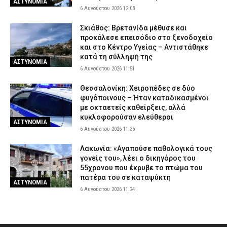
ΑΣΤΥΝΟΜΙΑ
6 Αυγούστου 2026 12:08
Σκιάθος: Βρετανίδα μέθυσε και
προκάλεσε επεισόδιο στο ξενοδοχείο
και στο Κέντρο Υγείας – Αντιστάθηκε
κατά τη σύλληψή της
ΑΣΤΥΝΟΜΙΑ
6 Αυγούστου 2026 11:51
Θεσσαλονίκη: Χειροπέδες σε δύο
φυγόποινους – Ήταν καταδικασμένοι
με οκταετείς καθείρξεις, αλλά
κυκλοφορούσαν ελεύθεροι
ΑΣΤΥΝΟΜΙΑ
6 Αυγούστου 2026 11:36
Λακωνία: «Αγαπούσε παθολογικά τους
γονείς του», λέει ο δικηγόρος του
55χρονου που έκρυβε το πτώμα του
πατέρα του σε καταψύκτη
ΑΣΤΥΝΟΜΙΑ
6 Αυγούστου 2026 11:24