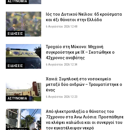
ΑΣΤΥΝΟΜΙΑ
Ιός του Δυτικού Νείλου: 65 κρούσματα
και έξι θάνατοι στην Ελλάδα
6 Αυγούστου 2026 12:48
ΕΙΔΗΣΕΙΣ
Τροχαίο στη Μύκονο: Μηχανή
συγκρούστηκε με ΙΧ – Σκοτώθηκε ο
42χρονος αναβάτης
6 Αυγούστου 2026 12:34
ΕΙΔΗΣΕΙΣ
Χανιά: Συμπλοκή στο νοσοκομείο
μεταξύ δύο ανδρών – Τραυματίστηκε ο
ένας
6 Αυγούστου 2026 12:23
ΑΣΤΥΝΟΜΙΑ
Από ηλεκτροπληξία ο θάνατος του
72χρονου στα Άνω Λιόσια: Προσπάθησε
να κλέψει καλώδια και οι συνεργοί του
τον εγκατέλειψαν νεκρό