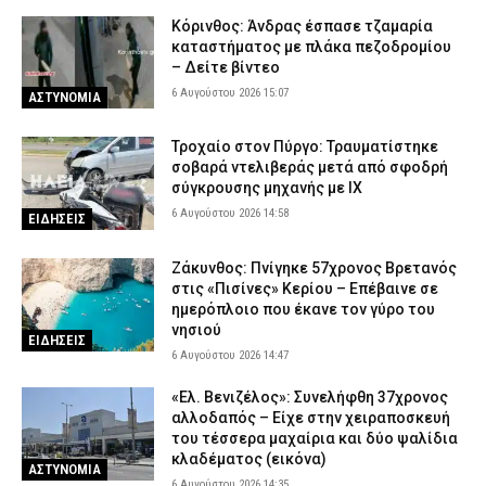
Κόρινθος: Άνδρας έσπασε τζαμαρία
καταστήματος με πλάκα πεζοδρομίου
– Δείτε βίντεο
6 Αυγούστου 2026 15:07
ΑΣΤΥΝΟΜΙΑ
Τροχαίο στον Πύργο: Τραυματίστηκε
σοβαρά ντελιβεράς μετά από σφοδρή
σύγκρουσης μηχανής με ΙΧ
6 Αυγούστου 2026 14:58
ΕΙΔΗΣΕΙΣ
Ζάκυνθος: Πνίγηκε 57χρονος Βρετανός
στις «Πισίνες» Κερίου – Επέβαινε σε
ημερόπλοιο που έκανε τον γύρο του
νησιού
ΕΙΔΗΣΕΙΣ
6 Αυγούστου 2026 14:47
«Ελ. Βενιζέλος»: Συνελήφθη 37χρονος
αλλοδαπός – Είχε στην χειραποσκευή
του τέσσερα μαχαίρια και δύο ψαλίδια
κλαδέματος (εικόνα)
ΑΣΤΥΝΟΜΙΑ
6 Αυγούστου 2026 14:35