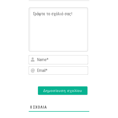
Name*
Email*
0
ΣΧΌΛΙΑ