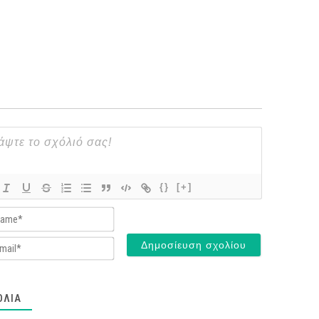
{}
[+]
Name*
Email*
ΌΛΙΑ