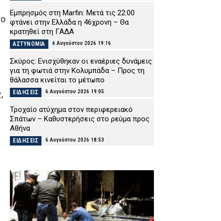
Εμπρησμός στη Marfin: Μετά τις 22:00
υο
φτάνει στην Ελλάδα η 46χρονη – Θα
κρατηθεί στη ΓΑΔΑ
6 Αυγούστου 2026 19:16
ΑΣΤΥΝΟΜΙΑ
Σκύρος: Ενισχύθηκαν οι εναέριες δυνάμεις
για τη φωτιά στην Κολυμπάδα – Προς τη
θάλασσα κινείται το μέτωπο
6 Αυγούστου 2026 19:05
ΕΙΔΗΣΕΙΣ
,
Τροχαίο ατύχημα στον περιφερειακό
Σπάτων – Καθυστερήσεις στο ρεύμα προς
Αθήνα
6 Αυγούστου 2026 18:53
ΕΙΔΗΣΕΙΣ
Σκιάθος: «Δεν θυμάμαι και πολλά» – Στο
δικαστήριο η 39χρονη μετά το ξέσπασμα
στο Κέντρο Υγείας
6 Αυγούστου 2026 18:40
ΔΙΚΑΙΟΣΥΝΗ
Άνω Λιόσια: Δύο συλληφθέντες για τον
θάνατο του 72χρονου – Υποστήριξαν ότι