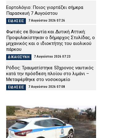
Εορτολόγιο: Ποιος γιορτάζει σήμερα
Παρασκευή 7 Αυγούστου
7 Αυγούστου 2026 07:26
ΕΙΔΗΣΕΙΣ
Φωτιές σε Βοιωτία και Δυτική Αττική:
Προφυλακίστηκαν ο δήμαρχος Στυλίδας, ο
μηχανικός και ο ιδιοκτήτης του αιολικού
πάρκου
7 Αυγούστου 2026 07:23
ΔΙΚΑΙΟΣΥΝΗ
Ρόδος: Τραυματίστηκε 53χρονος ναυτικός
κατά την πρόσδεση πλοίου στο λιμάνι –
Μεταφέρθηκε στο νοσοκομείο
7 Αυγούστου 2026 07:08
ΕΙΔΗΣΕΙΣ
Marfin: Στον εισαγγελέα σήμερα η 46χρονη
που κατηγορείται για τη φονική επίθεση –
Πέρασε τη νύχτα στα κρατητήρια της ΓΑΔΑ
(βίντεο)
7 Αυγούστου 2026 07:01
ΔΙΚΑΙΟΣΥΝΗ
ΔΕΔΔΗΕ: Πού θα σημειωθούν διακοπές