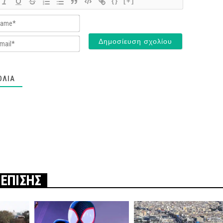
{}
[+]
Name*
Email*
ΌΛΙΑ
 ΕΠΙΣΗΣ