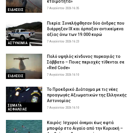
ετοιμότητα»
7 Αυγούστου 2026 16:35
ΕΙΔΗΣΕΙΣ
Πιερία: Συνελήφθησαν δύο άνδρες που
διέρρηξαν ΙΧ και άρπαξαν αντικείμενα
αξίας άνω των 19.000 ευρώ
7 Αυγούστου 2026 16:23
ΑΣΤΥΝΟΜΙΑ
Πολύ υψηλός κίνδυνος πυρκαγιάς το
Σάββατο – Ποιες περιοχές τίθενται σε
«Red Code»
7 Αυγούστου 2026 16:10
ΕΙΔΗΣΕΙΣ
Το Προεδρικό Διάταγμα με τις νέες
προαγωγές Αξιωματικών της Ελληνικής
Αστυνομίας
ΣΩΜΑΤΑ
7 Αυγούστου 2026 16:10
ΑΣΦΑΛΕΙΑΣ
Καιρός: Ισχυροί άνεμοι έως εφτά
μποφόρ στο Αιγαίο από την Κυριακή –