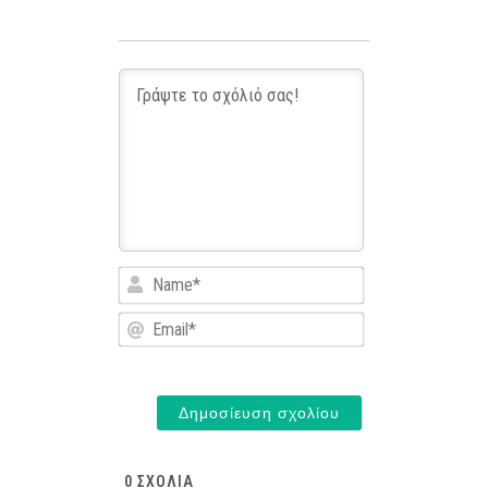
Name*
Email*
0
ΣΧΌΛΙΑ