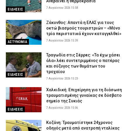
Ανεβαίνει η θερμοκρασία
7 Αυγούστου 2026 15:58
ΕΙΔΗΣΕΙΣ
Ζάκυνθος: Απαντά η ΕΛΑΣ για τους
οκτώ βιασμούς τουριστριών – «Μόνο
τρία περιστατικά έχουν καταγγελθεί»
7 Αυγούστου 2026 15:39
ΑΣΤΥΝΟΜΙΑ
Τραγωδία στις Σέρρες: «Τα έχω χάσει
όλα» λέει συντετριμμένος ο πατέρας
και σύζυγος των θυμάτων του
τροχαίου
ΕΙΔΗΣΕΙΣ
7 Αυγούστου 2026 15:23
Χαλκιδική: Επιχείρηση για τη διάσωση
τραυματισμένης γυναίκας σε δύσβατο
σημείο της Συκιάς
7 Αυγούστου 2026 15:06
ΕΙΔΗΣΕΙΣ
Κοζάνη: Τραυματίστηκε 24χρονος
οδηγός μετά από ανατροπή νταλίκας