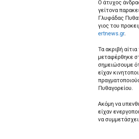
Ο άτυχος άνδρα
γείτονα παρακε
Γλυφάδας Πυθαγ
γιος του προκε
ertnews.gr
.
Τα ακριβή αίτια
μεταφέρθηκε στ
σημειώσουμε ότ
είχαν κινητοποι
πραγματοποιούσ
Πυθαγορείου.
Ακόμη να υπενθ
είχαν ενεργοπο
να συμμετάσχει