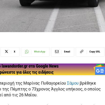
X
WhatsApp
Email
Copy URL
περιοχή της Μαρίνας Πυθαγορείου
Σάμου
βρέθηκε
υ της Πέμπτης ο 73χρονος Άγγλος υπήκοος, ο οποίος
ί από τις 26 Μαΐου.