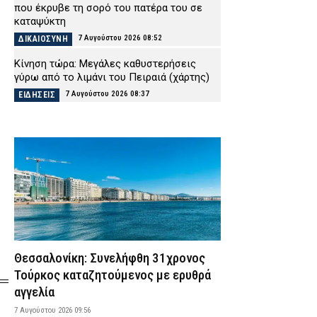
που έκρυβε τη σορό του πατέρα του σε
καταψύκτη
7 Αυγούστου 2026 08:52
ΔΙΚΑΙΟΣΥΝΗ
Κίνηση τώρα: Μεγάλες καθυστερήσεις
γύρω από το λιμάνι του Πειραιά (χάρτης)
7 Αυγούστου 2026 08:37
ΕΙΔΗΣΕΙΣ
Πυροσβέστες: «Άμεση άρση της αναστολής
των αδειών και πλήρη αποζημίωση των
συναδέλφων που υπέστησαν οικονομική
ζημία»
7 Αυγούστου 2026 08:24
ΣΩΜΑΤΑ ΑΣΦΑΛΕΙΑΣ
Δύο συλλήψεις για τις φωτιές σε Σκύρο
και Λακωνία – Προκλήθηκαν από γεννήτρια
και ψησταριά
7 Αυγούστου 2026 08:10
ΑΣΤΥΝΟΜΙΑ
Θεσσαλονίκη: Συνελήφθη 31χρονος
Spider-Man: Γιατί η νέα ταινία του Miles
Τούρκος καταζητούμενος με ερυθρά
Morales θα είναι το μεγαλύτερο
αγγελία
κινηματογραφικό γεγονός της Marvel
(βίντεο)
7 Αυγούστου 2026 09:56