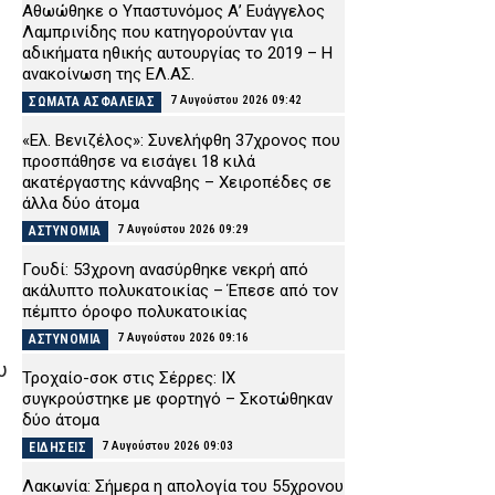
Αθωώθηκε ο Υπαστυνόμος Α’ Ευάγγελος
Λαμπρινίδης που κατηγορούνταν για
αδικήματα ηθικής αυτουργίας το 2019 – Η
ανακοίνωση της ΕΛ.ΑΣ.
7 Αυγούστου 2026 09:42
ΣΩΜΑΤΑ ΑΣΦΑΛΕΙΑΣ
«Ελ. Βενιζέλος»: Συνελήφθη 37χρονος που
προσπάθησε να εισάγει 18 κιλά
ακατέργαστης κάνναβης – Χειροπέδες σε
άλλα δύο άτομα
7 Αυγούστου 2026 09:29
ΑΣΤΥΝΟΜΙΑ
Γουδί: 53χρονη ανασύρθηκε νεκρή από
ακάλυπτο πολυκατοικίας – Έπεσε από τον
πέμπτο όροφο πολυκατοικίας
7 Αυγούστου 2026 09:16
ΑΣΤΥΝΟΜΙΑ
υ
Τροχαίο-σοκ στις Σέρρες: ΙΧ
συγκρούστηκε με φορτηγό – Σκοτώθηκαν
δύο άτομα
7 Αυγούστου 2026 09:03
ΕΙΔΗΣΕΙΣ
Λακωνία: Σήμερα η απολογία του 55χρονου