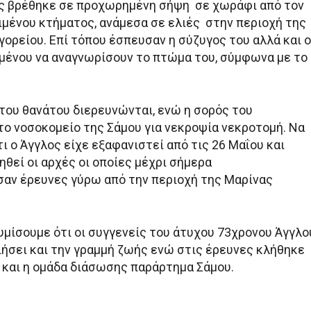
ς βρέθηκε σε προχωρημένη σήψη σε χωράφι από τον
ιμένου κτήματος, ανάμεσα σε ελιές στην περιοχή της
ορείου. Επί τόπου έσπευσαν η σύζυγος του αλλά και ο
ιμένου να αναγνωρίσουν το πτώμα του, σύμφωνα με το
 του θανάτου διερευνώνται, ενώ η σορός του
ο νοσοκομείο της Σάμου για νεκροψία νεκροτομή. Να
ι ο Άγγλος είχε εξαφανιστεί από τις 26 Μαΐου και
ηθεί οι αρχές οι οποίες μέχρι σήμερα
αν έρευνες γύρω από την περιοχή της Μαρίνας
υμίσουμε ότι οι συγγενείς του άτυχου 73χρονου Άγγλο
ιήσει και την γραμμή ζωής ενώ στις έρευνες κλήθηκε
 και η ομάδα διάσωσης παράρτημα Σάμου.