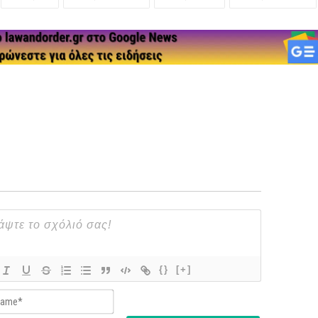
{}
[+]
Name*