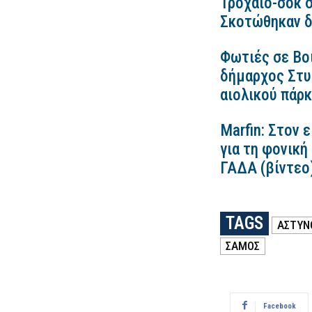
Τροχαίο-σοκ σ
Σκοτώθηκαν δ
Φωτιές σε Βο
δήμαρχος Στυλ
αιολικού πάρ
Marfin: Στον 
για τη φονική
ΓΑΔΑ (βίντεο
TAGS
ΑΣΤΥΝΟ
ΣΑΜΟΣ
Facebook