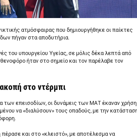
ικτικής ατμόσφαιρας που δημιουργήθηκε οι παίκτες
άδων πήγαν στα αποδυτήρια.
ές του υπουργείου Υγείας, σε μόλις δέκα λεπτά από
σθενοφόρο ήταν στο σημείο και τον παρέλαβε τον
ιακοπή στο ντέρμπι
ια των επεισοδίων, οι δυνάμεις των ΜΑΤ έκαναν χρήση
μένου να «διαλύσουν» τους οπαδούς, με την κατάστασ
όφορη.
 πέρασε και στο «κλειστό», με αποτέλεσμα να