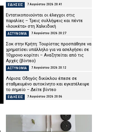
7 Αυγούστου 2026 20:41
ΕΙΔΗΣΕΙΣ
Εντατικοποιούνται οι έλεγχοι στις
παραλίες – Τρεις συλλήψεις και πέντε
«λουκέτα» στη Χαλκιδική
7 Αυγούστου 2026 20:27
ΑΣΤΥΝΟΜΙΑ
Σοκ στην Κρήτη: Τουρίστας προσπάθησε να
χρηματίσει υπάλληλο για να ασελγήσει σε
10χρονο κορίτσι – Αναζητείται από τις
Αρχές (βίντεο)
7 Αυγούστου 2026 20:12
ΑΣΤΥΝΟΜΙΑ
Λάρισα: Οδηγός δικύκλου έπεσε σε
σταθμευμένο αυτοκίνητο και εγκατέλειψε
το σημείο – Δείτε βίντεο
7 Αυγούστου 2026 20:06
ΕΙΔΗΣΕΙΣ
Εικόνες καταστροφής σε εκκλησάκι στον
Σαρωνικό – Βανδάλισαν ακόμη και το Ιερό
7 Αυγούστου 2026 19:51
ΕΙΔΗΣΕΙΣ
ΠΟΜΑΣ: «Όχι στη συγχώνευση των
.