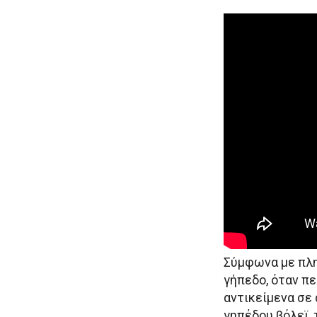
Σύμφωνα με πλη
γήπεδο, όταν π
αντικείμενα σε
γηπέδου βόλεϊ,