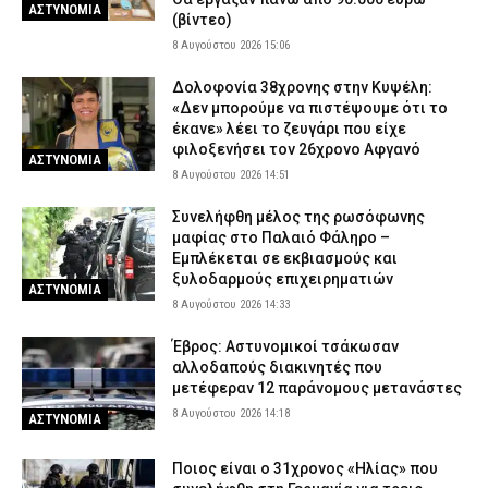
ΑΣΤΥΝΟΜΙΑ
(βίντεο)
8 Αυγούστου 2026 15:06
Δολοφονία 38χρονης στην Κυψέλη:
«Δεν μπορούμε να πιστέψουμε ότι το
έκανε» λέει το ζευγάρι που είχε
φιλοξενήσει τον 26χρονο Αφγανό
ΑΣΤΥΝΟΜΙΑ
8 Αυγούστου 2026 14:51
Συνελήφθη μέλος της ρωσόφωνης
μαφίας στο Παλαιό Φάληρο –
Εμπλέκεται σε εκβιασμούς και
ξυλοδαρμούς επιχειρηματιών
ΑΣΤΥΝΟΜΙΑ
8 Αυγούστου 2026 14:33
Έβρος: Αστυνομικοί τσάκωσαν
αλλοδαπούς διακινητές που
μετέφεραν 12 παράνομους μετανάστες
8 Αυγούστου 2026 14:18
ΑΣΤΥΝΟΜΙΑ
Ποιος είναι ο 31χρονος «Ηλίας» που