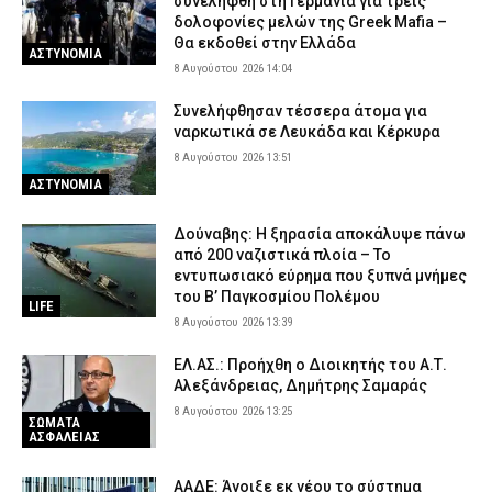
συνελήφθη στη Γερμανία για τρεις
δολοφονίες μελών της Greek Mafia –
Θα εκδοθεί στην Ελλάδα
ΑΣΤΥΝΟΜΙΑ
8 Αυγούστου 2026 14:04
Συνελήφθησαν τέσσερα άτομα για
ναρκωτικά σε Λευκάδα και Κέρκυρα
8 Αυγούστου 2026 13:51
ΑΣΤΥΝΟΜΙΑ
Δούναβης: Η ξηρασία αποκάλυψε πάνω
από 200 ναζιστικά πλοία – Το
εντυπωσιακό εύρημα που ξυπνά μνήμες
του Β’ Παγκοσμίου Πολέμου
LIFE
8 Αυγούστου 2026 13:39
ΕΛ.ΑΣ.: Προήχθη ο Διοικητής του Α.Τ.
Αλεξάνδρειας, Δημήτρης Σαμαράς
8 Αυγούστου 2026 13:25
ΣΩΜΑΤΑ
ΑΣΦΑΛΕΙΑΣ
ΑΑΔΕ: Άνοιξε εκ νέου το σύστημα