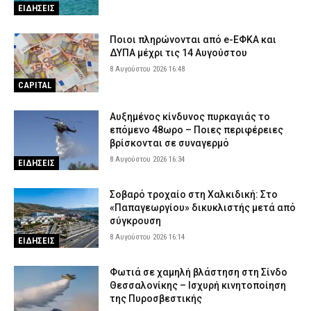
ΕΙΔΗΣΕΙΣ
Marfin: «Στις φωτογραφίες της επίθεσης δεν είναι η εντολέας
μου» λέει ο δικηγόρος της 46χρονης – «Η ίδια εξέταση είχε
γίνει και το 2022»
Ποιοι πληρώνονται από e-ΕΦΚΑ και
ΔΥΠΑ μέχρι τις 14 Αυγούστου
8 Αυγούστου 2026 10:00
ΑΣΤΥΝΟΜΙΑ
8 Αυγούστου 2026 16:48
CAPITAL
Αυξημένος κίνδυνος πυρκαγιάς το
επόμενο 48ωρο – Ποιες περιφέρειες
βρίσκονται σε συναγερμό
8 Αυγούστου 2026 16:34
ΕΙΔΗΣΕΙΣ
Σοβαρό τροχαίο στη Χαλκιδική: Στο
«Παπαγεωργίου» δικυκλιστής μετά από
σύγκρουση
8 Αυγούστου 2026 16:14
ΕΙΔΗΣΕΙΣ
Φωτιά σε χαμηλή βλάστηση στη Σίνδο
Θεσσαλονίκης – Ισχυρή κινητοποίηση
της Πυροσβεστικής