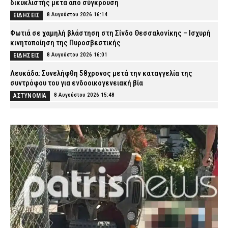
δικυκλιστής μετά από σύγκρουση
8 Αυγούστου 2026 16:14
ΕΙΔΗΣΕΙΣ
Φωτιά σε χαμηλή βλάστηση στη Σίνδο Θεσσαλονίκης – Ισχυρή
κινητοποίηση της Πυροσβεστικής
8 Αυγούστου 2026 16:01
ΕΙΔΗΣΕΙΣ
Λευκάδα: Συνελήφθη 58χρονος μετά την καταγγελία της
συντρόφου του για ενδοοικογενειακή βία
8 Αυγούστου 2026 15:48
ΑΣΤΥΝΟΜΙΑ
Κέρκυρα: Απαγορεύτηκε ο απόπλους πλοίου με 26 επιβάτες
λόγω μηχανικής βλάβης
8 Αυγούστου 2026 15:32
ΕΙΔΗΣΕΙΣ
Λυκαβηττός: Σε 57χρονη που αγνοούνταν ανήκει η σορός – Από
πτώση ο θάνατός της
8 Αυγούστου 2026 15:17
ΑΣΤΥΝΟΜΙΑ
Συνελήφθησαν τρία άτομα για διακίνηση ναρκωτικών στην
Αττική και την Πανεπιστημιούπολη Ζωγράφου – Θα έβγαζαν
πάνω από 90.000 ευρώ (βίντεο)
8 Αυγούστου 2026 15:06
ΑΣΤΥΝΟΜΙΑ