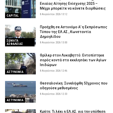
Ενιαίας Αίτησης Ενίσχυσης 2025 –
Μέχρι μπορείτε να κάνετε διορθώσεις
8 Αυγούστου 2026 13:12
CAPITAL
Προήχθη σε Αστυνόμο Α’ η Εκπρόσωπος
Τύπου της ΕΛ.ΑΣ., Κωνσταντία
Δημογλίδου
ΣΩΜΑΤΑ
8 Αυγούστου 2026 13:00
ΑΣΦΑΛΕΙΑΣ
Θρίλερ στον Λυκαβηττό: Εντοπίστηκε
σορός κοντά στο εκκλησάκι των Αγίων
Ισιδώρων
8 Αυγούστου 2026 12:46
ΑΣΤΥΝΟΜΙΑ
Θεσσαλονίκη: Συνελήφθη 53χρονος που
οδηγούσε μεθυσμένος
8 Αυγούστου 2026 12:33
ΑΣΤΥΝΟΜΙΑ
Κρήτη: Τι λέει η ΕΛ.ΑΣ. για την υπόθεση