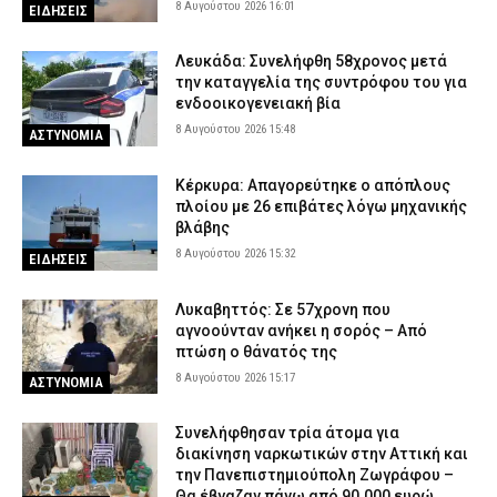
8 Αυγούστου 2026 16:01
ΕΙΔΗΣΕΙΣ
Λευκάδα: Συνελήφθη 58χρονος μετά
την καταγγελία της συντρόφου του για
ενδοοικογενειακή βία
8 Αυγούστου 2026 15:48
ΑΣΤΥΝΟΜΙΑ
Κέρκυρα: Απαγορεύτηκε ο απόπλους
πλοίου με 26 επιβάτες λόγω μηχανικής
βλάβης
8 Αυγούστου 2026 15:32
ΕΙΔΗΣΕΙΣ
Λυκαβηττός: Σε 57χρονη που
αγνοούνταν ανήκει η σορός – Από
πτώση ο θάνατός της
8 Αυγούστου 2026 15:17
ΑΣΤΥΝΟΜΙΑ
Συνελήφθησαν τρία άτομα για
διακίνηση ναρκωτικών στην Αττική και
την Πανεπιστημιούπολη Ζωγράφου –
Θα έβγαζαν πάνω από 90.000 ευρώ