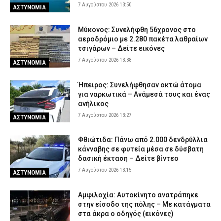
7 Αυγούστου 2026 13:50
ΑΣΤΥΝΟΜΙΑ
Μύκονος: Συνελήφθη 56χρονος στο
αεροδρόμιο με 2.280 πακέτα λαθραίων
τσιγάρων – Δείτε εικόνες
7 Αυγούστου 2026 13:38
ΑΣΤΥΝΟΜΙΑ
Ήπειρος: Συνελήφθησαν οκτώ άτομα
για ναρκωτικά – Ανάμεσά τους και ένας
ανήλικος
7 Αυγούστου 2026 13:27
ΑΣΤΥΝΟΜΙΑ
Φθιώτιδα: Πάνω από 2.000 δενδρύλλια
κάνναβης σε φυτεία μέσα σε δύσβατη
δασική έκταση – Δείτε βίντεο
7 Αυγούστου 2026 13:15
ΑΣΤΥΝΟΜΙΑ
Αμφιλοχία: Αυτοκίνητο ανατράπηκε
στην είσοδο της πόλης – Με κατάγματα
στα άκρα ο οδηγός (εικόνες)