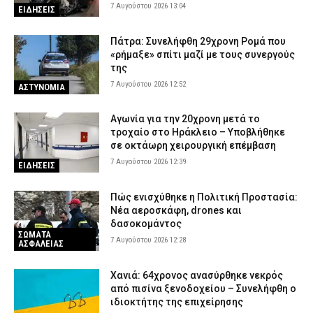
7 Αυγούστου 2026 13:04
ΕΙΔΗΣΕΙΣ
Πάτρα: Συνελήφθη 29χρονη Ρομά που
«ρήμαξε» σπίτι μαζί με τους συνεργούς
της
7 Αυγούστου 2026 12:52
ΑΣΤΥΝΟΜΙΑ
Αγωνία για την 20χρονη μετά το
τροχαίο στο Ηράκλειο – Υποβλήθηκε
σε οκτάωρη χειρουργική επέμβαση
7 Αυγούστου 2026 12:39
ΕΙΔΗΣΕΙΣ
Πώς ενισχύθηκε η Πολιτική Προστασία:
Νέα αεροσκάφη, drones και
δασοκομάντος
ΣΩΜΑΤΑ
7 Αυγούστου 2026 12:28
ΑΣΦΑΛΕΙΑΣ
Χανιά: 64χρονος ανασύρθηκε νεκρός
από πισίνα ξενοδοχείου – Συνελήφθη ο
ιδιοκτήτης της επιχείρησης