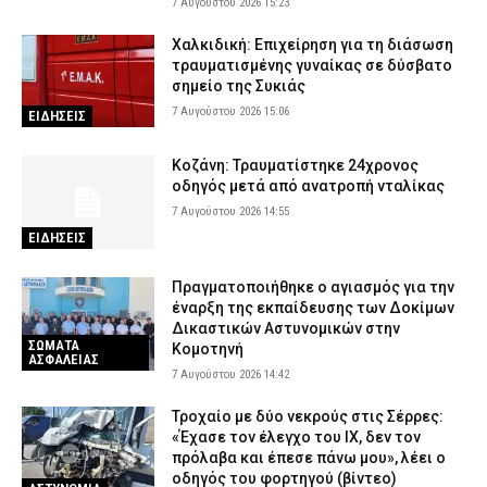
7 Αυγούστου 2026 15:23
– Έπεσε από τον πέμπτο όροφο
7 Αυγούστου 2026 09:16
ΑΣΤΥΝΟΜΙΑ
Χαλκιδική: Επιχείρηση για τη διάσωση
τραυματισμένης γυναίκας σε δύσβατο
Τροχαίο-σοκ στις Σέρρες: ΙΧ συγκρούστηκε με φορτηγό –
σημείο της Συκιάς
Σκοτώθηκαν δύο άτομα
7 Αυγούστου 2026 15:06
ΕΙΔΗΣΕΙΣ
7 Αυγούστου 2026 09:03
ΕΙΔΗΣΕΙΣ
Λακωνία: Σήμερα η απολογία του 55χρονου που έκρυβε τη σορό
Κοζάνη: Τραυματίστηκε 24χρονος
του πατέρα του σε καταψύκτη
οδηγός μετά από ανατροπή νταλίκας
7 Αυγούστου 2026 08:52
ΔΙΚΑΙΟΣΥΝΗ
7 Αυγούστου 2026 14:55
ΕΙΔΗΣΕΙΣ
Κίνηση τώρα: Μεγάλες καθυστερήσεις γύρω από το λιμάνι του
Πειραιά (χάρτης)
Πραγματοποιήθηκε ο αγιασμός για την
7 Αυγούστου 2026 08:37
ΕΙΔΗΣΕΙΣ
έναρξη της εκπαίδευσης των Δοκίμων
Δικαστικών Αστυνομικών στην
Πυροσβέστες: «Άμεση άρση της αναστολής των αδειών και
ΣΩΜΑΤΑ
Κομοτηνή
πλήρη αποζημίωση των συναδέλφων που υπέστησαν οικονομική
ΑΣΦΑΛΕΙΑΣ
ζημία»
7 Αυγούστου 2026 14:42
7 Αυγούστου 2026 08:24
ΣΩΜΑΤΑ ΑΣΦΑΛΕΙΑΣ
Τροχαίο με δύο νεκρούς στις Σέρρες:
«Έχασε τον έλεγχο του ΙΧ, δεν τον
πρόλαβα και έπεσε πάνω μου», λέει ο
οδηγός του φορτηγού (βίντεο)