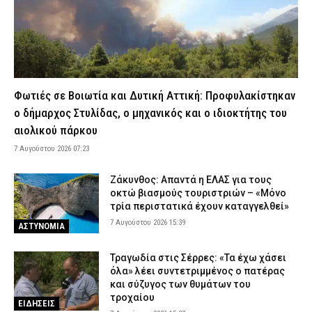
επανειλημμένα το σταθμευμένο αυτοκίνητο ενός αλλοδαπού
(βίντεο)
7 Αυγούστου 2026 10:41
ΑΣΤΥΝΟΜΙΑ
Στην Εισαγγελία η 46χρονη που κατηγορείται για τη φονική
επίθεση στη Marfin (εικόνες)
7 Αυγούστου 2026 10:25
ΔΙΚΑΙΟΣΥΝΗ
Φωτιές σε Βοιωτία και Δυτική Αττική: Προφυλακίστηκαν
Θεσσαλονίκη: Συνελήφθη 31χρονος Τούρκος καταζητούμενος
ο δήμαρχος Στυλίδας, ο μηχανικός και ο ιδιοκτήτης του
με ερυθρά αγγελία
αιολικού πάρκου
7 Αυγούστου 2026 09:56
ΑΣΤΥΝΟΜΙΑ
7 Αυγούστου 2026 07:23
Αθωώθηκε ο Υπαστυνόμος Α’ Ευάγγελος Λαμπρινίδης που
κατηγορούνταν για αδικήματα ηθικής αυτουργίας το 2019 – Η
Ζάκυνθος: Απαντά η ΕΛΑΣ για τους
ανακοίνωση της ΕΛ.ΑΣ.
οκτώ βιασμούς τουριστριών – «Μόνο
τρία περιστατικά έχουν καταγγελθεί»
7 Αυγούστου 2026 09:42
ΣΩΜΑΤΑ ΑΣΦΑΛΕΙΑΣ
7 Αυγούστου 2026 15:39
ΑΣΤΥΝΟΜΙΑ
«Ελ. Βενιζέλος»: Συνελήφθη 37χρονος που προσπάθησε να
εισάγει 18 κιλά ακατέργαστης κάνναβης – Χειροπέδες σε άλλα
Τραγωδία στις Σέρρες: «Τα έχω χάσει
δύο άτομα
όλα» λέει συντετριμμένος ο πατέρας
7 Αυγούστου 2026 09:29
ΑΣΤΥΝΟΜΙΑ
και σύζυγος των θυμάτων του
τροχαίου
Γουδί: 53χρονη ανασύρθηκε νεκρή από ακάλυπτο πολυκατοικίας
ΕΙΔΗΣΕΙΣ