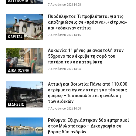
ΑΣΤΥΝΟΜΙΑ
7 Αυγούστου 2026 14:28
Πυρόπληκτοι: Τι προβλέπεται για τις
αποζημιώσεις σε «πράσινα», «κίτρινα»
και «κόκκινα» σπίτια
7 Αυγούστου 2026 14:15
CAPITAL
Λακωνία: 11 μήνες με αναστολή στον
55χρονο που έκρυβε τη σορό του
πατέρα του σε καταψύκτη
7 Αυγούστου 2026 14:04
ΔΙΚΑΙΟΣΥΝΗ
Αττική και Βοιωτία: Πάνω από 110.000
στρέμματα έγιναν στάχτη σε τέσσερις
ημέρες – Τι αποκαλύπτει η ανάλυση
των ειδικών
ΕΙΔΗΣΕΙΣ
7 Αυγούστου 2026 14:00
Ρέθυμνο: Εξιχνιάστηκαν δύο εμπρησμοί
στον Μυλοπόταμο – Δικογραφία σε
βάρος δύο ανδρών