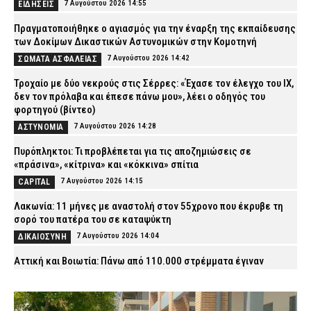
7 Αυγούστου 2026 14:55
ΕΙΔΗΣΕΙΣ
Πραγματοποιήθηκε ο αγιασμός για την έναρξη της εκπαίδευσης
των Δοκίμων Δικαστικών Αστυνομικών στην Κομοτηνή
7 Αυγούστου 2026 14:42
ΣΩΜΑΤΑ ΑΣΦΑΛΕΙΑΣ
Τροχαίο με δύο νεκρούς στις Σέρρες: «Έχασε τον έλεγχο του ΙΧ,
δεν τον πρόλαβα και έπεσε πάνω μου», λέει ο οδηγός του
φορτηγού (βίντεο)
7 Αυγούστου 2026 14:28
ΑΣΤΥΝΟΜΙΑ
Πυρόπληκτοι: Τι προβλέπεται για τις αποζημιώσεις σε
«πράσινα», «κίτρινα» και «κόκκινα» σπίτια
7 Αυγούστου 2026 14:15
CAPITAL
Λακωνία: 11 μήνες με αναστολή στον 55χρονο που έκρυβε τη
σορό του πατέρα του σε καταψύκτη
7 Αυγούστου 2026 14:04
ΔΙΚΑΙΟΣΥΝΗ
Αττική και Βοιωτία: Πάνω από 110.000 στρέμματα έγιναν
στάχτη σε τέσσερις ημέρες – Τι αποκαλύπτει η ανάλυση των
ειδικών
7 Αυγούστου 2026 14:00
ΕΙΔΗΣΕΙΣ