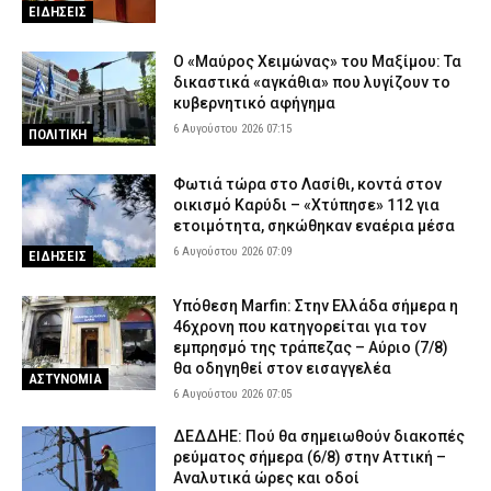
ΕΙΔΗΣΕΙΣ
Υπό έλεγχο η φωτιά στο Κορωπί – Έκαψε ξερά χόρτα, είχε
σταλεί 112
Ο «Μαύρος Χειμώνας» του Μαξίμου: Τα
5 Αυγούστου 2026 18:30
ΕΙΔΗΣΕΙΣ
δικαστικά «αγκάθια» που λυγίζουν το
κυβερνητικό αφήγημα
Γλυφάδα: ΙΧ παρέσυρε και σκότωσε 76χρονη στη Λεωφόρο
6 Αυγούστου 2026 07:15
ΠΟΛΙΤΙΚΗ
Βουλιαγμένης – Συνελήφθη η οδηγός
5 Αυγούστου 2026 18:18
ΑΣΤΥΝΟΜΙΑ
Φωτιά τώρα στο Λασίθι, κοντά στον
Κέρκυρα: Χειροπέδες σε δύο ανήλικους που έκλεβαν ρούχα από
οικισμό Καρύδι – «Χτύπησε» 112 για
καταστήματα
ετοιμότητα, σηκώθηκαν εναέρια μέσα
5 Αυγούστου 2026 18:06
ΑΣΤΥΝΟΜΙΑ
6 Αυγούστου 2026 07:09
ΕΙΔΗΣΕΙΣ
Εποχικοί Πυροσβέστες προς Τουρνά: «Γιατί ανακλήθηκαν οι
Υπόθεση Marfin: Στην Ελλάδα σήμερα η
άδειες;»
46χρονη που κατηγορείται για τον
5 Αυγούστου 2026 17:53
ΣΩΜΑΤΑ ΑΣΦΑΛΕΙΑΣ
εμπρησμό της τράπεζας – Αύριο (7/8)
θα οδηγηθεί στον εισαγγελέα
Οινόη – Χαλκίδα: Διακοπή σιδηροδρομικής γραμμής λόγω
ΑΣΤΥΝΟΜΙΑ
φωτιάς – Τι ανακοίνωσε η Hellenic Train
6 Αυγούστου 2026 07:05
5 Αυγούστου 2026 17:42
ΕΙΔΗΣΕΙΣ
ΔΕΔΔΗΕ: Πού θα σημειωθούν διακοπές
ρεύματος σήμερα (6/8) στην Αττική –
Αναλυτικά ώρες και οδοί