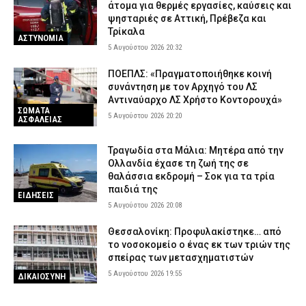
άτομα για θερμές εργασίες, καύσεις και
ψησταριές σε Αττική, Πρέβεζα και
Τρίκαλα
ΑΣΤΥΝΟΜΙΑ
5 Αυγούστου 2026 20:32
ΠΟΕΠΛΣ: «Πραγματοποιήθηκε κοινή
συνάντηση με τον Αρχηγό του ΛΣ
Αντιναύαρχο ΛΣ Χρήστο Κοντορουχά»
ΣΩΜΑΤΑ
5 Αυγούστου 2026 20:20
ΑΣΦΑΛΕΙΑΣ
Τραγωδία στα Μάλια: Μητέρα από την
Ολλανδία έχασε τη ζωή της σε
θαλάσσια εκδρομή – Σοκ για τα τρία
παιδιά της
ΕΙΔΗΣΕΙΣ
5 Αυγούστου 2026 20:08
Θεσσαλονίκη: Προφυλακίστηκε… από
το νοσοκομείο ο ένας εκ των τριών της
σπείρας των μετασχηματιστών
5 Αυγούστου 2026 19:55
ΔΙΚΑΙΟΣΥΝΗ