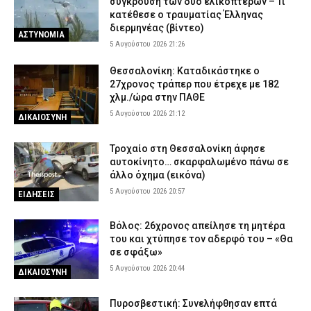
σύγκρουση των δύο ελικοπτέρων – Τι
κατέθεσε ο τραυματίας Έλληνας
διερμηνέας (βίντεο)
ΑΣΤΥΝΟΜΙΑ
5 Αυγούστου 2026 21:26
Θεσσαλονίκη: Καταδικάστηκε ο
27χρονος τράπερ που έτρεχε με 182
χλμ./ώρα στην ΠΑΘΕ
5 Αυγούστου 2026 21:12
ΔΙΚΑΙΟΣΥΝΗ
Τροχαίο στη Θεσσαλονίκη άφησε
αυτοκίνητο… σκαρφαλωμένο πάνω σε
άλλο όχημα (εικόνα)
5 Αυγούστου 2026 20:57
ΕΙΔΗΣΕΙΣ
Βόλος: 26χρονος απείλησε τη μητέρα
του και χτύπησε τον αδερφό του – «Θα
σε σφάξω»
5 Αυγούστου 2026 20:44
ΔΙΚΑΙΟΣΥΝΗ
Πυροσβεστική: Συνελήφθησαν επτά