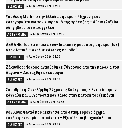
6 Αυγούστου 2026 07:09
ΕΙΔΗΣΕΙΣ
Υπόθεση Marfin: Στην Ελλάδα σήμερα η 46χρονη που
κατηγορείται για τον εμπρησμό της τράπεζας – Αύριο (7/8) θα
οδηγηθεί στον εισαγγελέα
6 Αυγούστου 2026 07:05
ΑΣΤΥΝΟΜΙΑ
ΔΕΔΔΗΕ: Πού θα σημειωθούν διακοπές ρεύματος σήμερα (6/8)
στην Αττική – Αναλυτικά ώρες και οδοί
6 Αυγούστου 2026 04:00
ΕΙΔΗΣΕΙΣ
Ζάκυνθος: Νεκρός ανασύρθηκε 78χρονος από την παραλία του
Λαγανά – Διατάχθηκε νεκροψία
5 Αυγούστου 2026 23:58
ΕΙΔΗΣΕΙΣ
Σαμοθράκη: Συνελήφθη 27χρονος Βούλγαρος – Εντοπίστηκαν
κάνναβη και ψυχοτρόπα μανιτάρια στην κατοχή του (εικόνα)
5 Αυγούστου 2026 23:43
ΑΣΤΥΝΟΜΙΑ
Ρέθυμνο: Φωτιά που ξεκίνησε από σταθμευμένο όχημα
κατέστρεψε τρία αυτοκίνητα – Εξετάζεται βραχυκύκλωμα
5 Αυγούστου 2026 23:29
ΕΙΔΗΣΕΙΣ