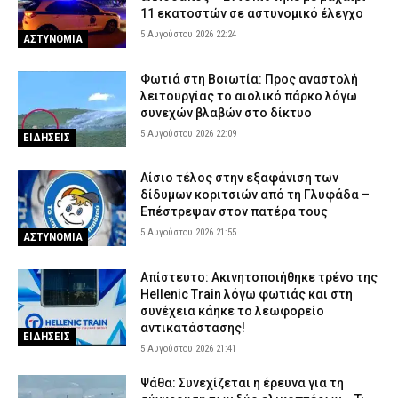
11 εκατοστών σε αστυνομικό έλεγχο
5 Αυγούστου 2026 22:24
ΑΣΤΥΝΟΜΙΑ
Φωτιά στη Βοιωτία: Προς αναστολή
λειτουργίας το αιολικό πάρκο λόγω
συνεχών βλαβών στο δίκτυο
5 Αυγούστου 2026 22:09
ΕΙΔΗΣΕΙΣ
Αίσιο τέλος στην εξαφάνιση των
δίδυμων κοριτσιών από τη Γλυφάδα –
Επέστρεψαν στον πατέρα τους
5 Αυγούστου 2026 21:55
ΑΣΤΥΝΟΜΙΑ
Απίστευτο: Ακινητοποιήθηκε τρένο της
Hellenic Train λόγω φωτιάς και στη
συνέχεια κάηκε το λεωφορείο
αντικατάστασης!
ΕΙΔΗΣΕΙΣ
5 Αυγούστου 2026 21:41
Ψάθα: Συνεχίζεται η έρευνα για τη