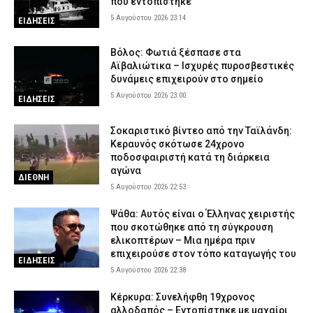
που εντοπίστηκε
5 Αυγούστου 2026 23:14
ΕΙΔΗΣΕΙΣ
Βόλος: Φωτιά ξέσπασε στα
Αϊβαλιώτικα – Ισχυρές πυροσβεστικές
δυνάμεις επιχειρούν στο σημείο
5 Αυγούστου 2026 23:00
ΕΙΔΗΣΕΙΣ
Σοκαριστικό βίντεο από την Ταϊλάνδη:
Κεραυνός σκότωσε 24χρονο
ποδοσφαιριστή κατά τη διάρκεια
αγώνα
ΔΙΕΘΝΗ
5 Αυγούστου 2026 22:53
Ψάθα: Αυτός είναι ο Έλληνας χειριστής
που σκοτώθηκε από τη σύγκρουση
ελικοπτέρων – Μια ημέρα πριν
επιχειρούσε στον τόπο καταγωγής του
ΕΙΔΗΣΕΙΣ
5 Αυγούστου 2026 22:38
Κέρκυρα: Συνελήφθη 19χρονος
αλλοδαπός – Εντοπίστηκε με μαχαίρι