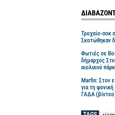
ΔΙΑΒΑΖΟΝΤ
Τροχαίο-σοκ σ
Σκοτώθηκαν δ
Φωτιές σε Βο
δήμαρχος Στυλ
αιολικού πάρ
Marfin: Στον 
για τη φονική
ΓΑΔΑ (βίντεο
TAGS