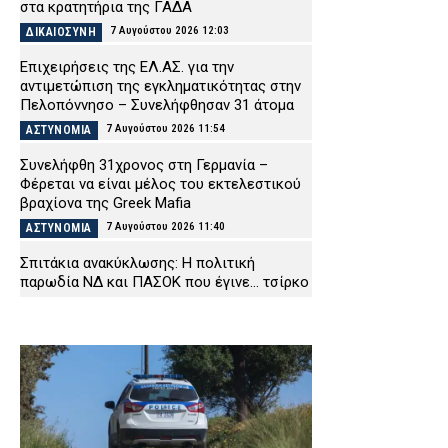
στα κρατητήρια της ΓΑΔΑ
7 Αυγούστου 2026 12:03
ΔΙΚΑΙΟΣΥΝΗ
Επιχειρήσεις της ΕΛ.ΑΣ. για την
αντιμετώπιση της εγκληματικότητας στην
Πελοπόννησο – Συνελήφθησαν 31 άτομα
7 Αυγούστου 2026 11:54
ΑΣΤΥΝΟΜΙΑ
Συνελήφθη 31χρονος στη Γερμανία –
Φέρεται να είναι μέλος του εκτελεστικού
βραχίονα της Greek Mafia
7 Αυγούστου 2026 11:40
ΑΣΤΥΝΟΜΙΑ
Σπιτάκια ανακύκλωσης: Η πολιτική
παρωδία ΝΔ και ΠΑΣΟΚ που έγινε… τσίρκο
7 Αυγούστου 2026 11:29
ΠΟΛΙΤΙΚΗ
Θανατηφόρο τροχαίο στη Σπάρτη: Φορτηγό
εξετράπη και έπεσε σε γκρεμό – Νεκρός ο
48χρονος οδηγός (βίντεο)
7 Αυγούστου 2026 11:14
ΕΙΔΗΣΕΙΣ
Οικογενειακή τραγωδία στις Σέρρες: