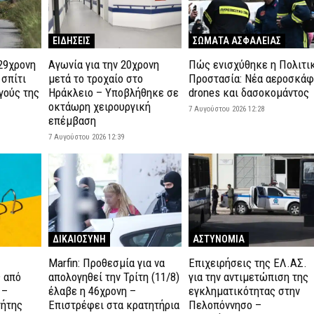
ΕΙΔΗΣΕΙΣ
ΣΩΜΑΤΑ ΑΣΦΑΛΕΙΑΣ
29χρονη
Αγωνία για την 20χρονη
Πώς ενισχύθηκε η Πολιτι
 σπίτι
μετά το τροχαίο στο
Προστασία: Νέα αεροσκάφ
γούς της
Ηράκλειο – Υποβλήθηκε σε
drones και δασοκομάντος
οκτάωρη χειρουργική
7 Αυγούστου 2026 12:28
επέμβαση
7 Αυγούστου 2026 12:39
ΔΙΚΑΙΟΣΥΝΗ
ΑΣΤΥΝΟΜΙΑ
Marfin: Προθεσμία για να
Επιχειρήσεις της ΕΛ.ΑΣ.
 από
απολογηθεί την Τρίτη (11/8)
για την αντιμετώπιση της
 –
έλαβε η 46χρονη –
εγκληματικότητας στην
τήτης
Επιστρέφει στα κρατητήρια
Πελοπόννησο –