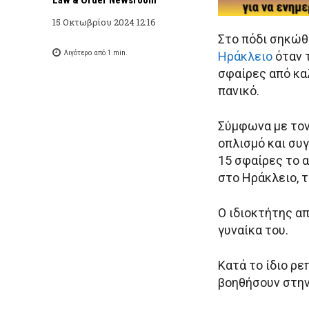
15 Οκτωβρίου 2024 12:16
Στο πόδι σηκώθ
Λιγότερο από 1
min.
Ηράκλειο
όταν 
σφαίρες από κα
πανικό.
Σύμφωνα με το
οπλισμό και συ
15 σφαίρες το 
στο Ηράκλειο, τ
Ο ιδιοκτήτης απ
γυναίκα του.
Κατά το ίδιο ρ
βοηθήσουν στην