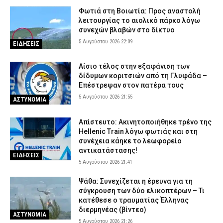
Φωτιά στη Βοιωτία: Προς αναστολή
λειτουργίας το αιολικό πάρκο λόγω
συνεχών βλαβών στο δίκτυο
5 Αυγούστου 2026 22:09
ΕΙΔΗΣΕΙΣ
Αίσιο τέλος στην εξαφάνιση των
δίδυμων κοριτσιών από τη Γλυφάδα –
Επέστρεψαν στον πατέρα τους
5 Αυγούστου 2026 21:55
ΑΣΤΥΝΟΜΙΑ
Απίστευτο: Ακινητοποιήθηκε τρένο της
Hellenic Train λόγω φωτιάς και στη
συνέχεια κάηκε το λεωφορείο
αντικατάστασης!
ΕΙΔΗΣΕΙΣ
5 Αυγούστου 2026 21:41
Ψάθα: Συνεχίζεται η έρευνα για τη
σύγκρουση των δύο ελικοπτέρων – Τι
κατέθεσε ο τραυματίας Έλληνας
διερμηνέας (βίντεο)
ΑΣΤΥΝΟΜΙΑ
5 Αυγούστου 2026 21:26