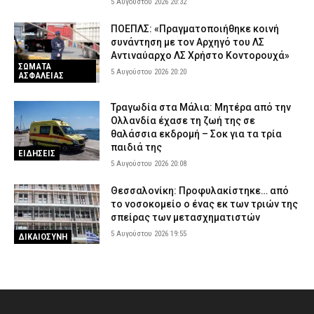
5 Αυγούστου 2026 20:32
ΠΟΕΠΛΣ: «Πραγματοποιήθηκε κοινή
συνάντηση με τον Αρχηγό του ΛΣ
Αντιναύαρχο ΛΣ Χρήστο Κοντορουχά»
ΣΩΜΑΤΑ
5 Αυγούστου 2026 20:20
ΑΣΦΑΛΕΙΑΣ
Τραγωδία στα Μάλια: Μητέρα από την
Ολλανδία έχασε τη ζωή της σε
θαλάσσια εκδρομή – Σοκ για τα τρία
παιδιά της
ΕΙΔΗΣΕΙΣ
5 Αυγούστου 2026 20:08
Θεσσαλονίκη: Προφυλακίστηκε… από
το νοσοκομείο ο ένας εκ των τριών της
σπείρας των μετασχηματιστών
5 Αυγούστου 2026 19:55
ΔΙΚΑΙΟΣΥΝΗ