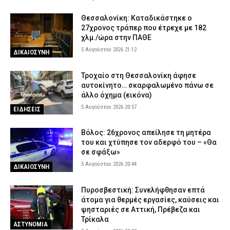
Θεσσαλονίκη: Καταδικάστηκε ο
27χρονος τράπερ που έτρεχε με 182
χλμ./ώρα στην ΠΑΘΕ
5 Αυγούστου 2026 21:12
ΔΙΚΑΙΟΣΥΝΗ
Τροχαίο στη Θεσσαλονίκη άφησε
αυτοκίνητο… σκαρφαλωμένο πάνω σε
άλλο όχημα (εικόνα)
5 Αυγούστου 2026 20:57
ΕΙΔΗΣΕΙΣ
Βόλος: 26χρονος απείλησε τη μητέρα
του και χτύπησε τον αδερφό του – «Θα
σε σφάξω»
5 Αυγούστου 2026 20:44
ΔΙΚΑΙΟΣΥΝΗ
Πυροσβεστική: Συνελήφθησαν επτά
άτομα για θερμές εργασίες, καύσεις και
ψησταριές σε Αττική, Πρέβεζα και
Τρίκαλα
ΑΣΤΥΝΟΜΙΑ