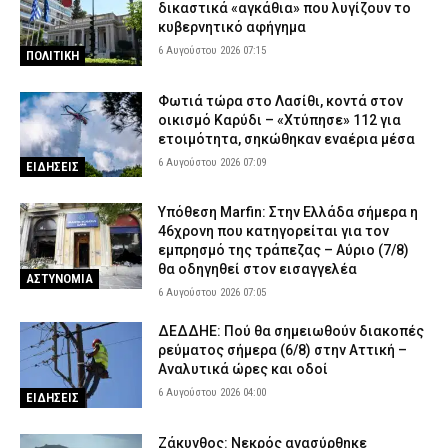
Βουλιαγμένης – Συνελήφθη η οδηγός
δικαστικά «αγκάθια» που λυγίζουν το
κυβερνητικό αφήγημα
5 Αυγούστου 2026 18:18
ΑΣΤΥΝΟΜΙΑ
6 Αυγούστου 2026 07:15
ΠΟΛΙΤΙΚΗ
Κέρκυρα: Χειροπέδες σε δύο ανήλικους που έκλεβαν ρούχα από
καταστήματα
Φωτιά τώρα στο Λασίθι, κοντά στον
5 Αυγούστου 2026 18:06
ΑΣΤΥΝΟΜΙΑ
οικισμό Καρύδι – «Χτύπησε» 112 για
ετοιμότητα, σηκώθηκαν εναέρια μέσα
Εποχικοί Πυροσβέστες προς Τουρνά: «Γιατί ανακλήθηκαν οι
6 Αυγούστου 2026 07:09
άδειες;»
ΕΙΔΗΣΕΙΣ
5 Αυγούστου 2026 17:53
ΣΩΜΑΤΑ ΑΣΦΑΛΕΙΑΣ
Υπόθεση Marfin: Στην Ελλάδα σήμερα η
Οινόη – Χαλκίδα: Διακοπή σιδηροδρομικής γραμμής λόγω
46χρονη που κατηγορείται για τον
φωτιάς – Τι ανακοίνωσε η Hellenic Train
εμπρησμό της τράπεζας – Αύριο (7/8)
θα οδηγηθεί στον εισαγγελέα
5 Αυγούστου 2026 17:42
ΕΙΔΗΣΕΙΣ
ΑΣΤΥΝΟΜΙΑ
6 Αυγούστου 2026 07:05
ΔΕΔΔΗΕ: Πού θα σημειωθούν διακοπές
ρεύματος σήμερα (6/8) στην Αττική –
Αναλυτικά ώρες και οδοί
6 Αυγούστου 2026 04:00
ΕΙΔΗΣΕΙΣ
Ζάκυνθος: Νεκρός ανασύρθηκε