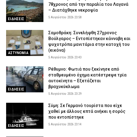
78χρονος από την παραλία του Λαγανά
– Διατάχθηκε νεκροψία
5 Αυγούστου 2026 23:58
ΕΙΔΗΣΕΙΣ
Σαμοθράκη: Συνελήφθη 27χρονος
Βούλγαρος – Εντοπίστηκαν κάνναβη και
ψυχοτρόπα μανιτάρια στην κατοχή του
(εικόνα)
ΑΣΤΥΝΟΜΙΑ
5 Αυγούστου 2026 23:43
Ρέθυμνο: Φωτιά που ξεκίνησε από
σταθμευμένο όχημα κατέστρεψε τρία
αυτοκίνητα – Εξετάζεται
βραχυκύκλωμα
ΕΙΔΗΣΕΙΣ
5 Αυγούστου 2026 23:29
Σύμη: Σε Γερμανό τουρίστα που είχε
χαθεί με άλλους επτά ανήκει η σορός
που εντοπίστηκε
5 Αυγούστου 2026 23:14
ΕΙΔΗΣΕΙΣ