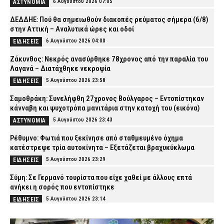
6 Αυγούστου 2026 07:05
ΑΣΤΥΝΟΜΙΑ
ΔΕΔΔΗΕ: Πού θα σημειωθούν διακοπές ρεύματος σήμερα (6/8)
στην Αττική – Αναλυτικά ώρες και οδοί
6 Αυγούστου 2026 04:00
ΕΙΔΗΣΕΙΣ
Ζάκυνθος: Νεκρός ανασύρθηκε 78χρονος από την παραλία του
Λαγανά – Διατάχθηκε νεκροψία
5 Αυγούστου 2026 23:58
ΕΙΔΗΣΕΙΣ
Σαμοθράκη: Συνελήφθη 27χρονος Βούλγαρος – Εντοπίστηκαν
κάνναβη και ψυχοτρόπα μανιτάρια στην κατοχή του (εικόνα)
5 Αυγούστου 2026 23:43
ΑΣΤΥΝΟΜΙΑ
Ρέθυμνο: Φωτιά που ξεκίνησε από σταθμευμένο όχημα
κατέστρεψε τρία αυτοκίνητα – Εξετάζεται βραχυκύκλωμα
5 Αυγούστου 2026 23:29
ΕΙΔΗΣΕΙΣ
Σύμη: Σε Γερμανό τουρίστα που είχε χαθεί με άλλους επτά
ανήκει η σορός που εντοπίστηκε
5 Αυγούστου 2026 23:14
ΕΙΔΗΣΕΙΣ
Βόλος: Φωτιά ξέσπασε στα Αϊβαλιώτικα – Ισχυρές