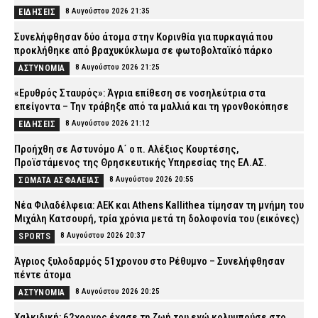
8 Αυγούστου 2026 21:35
ΕΙΔΗΣΕΙΣ
Συνελήφθησαν δύο άτομα στην Κορινθία για πυρκαγιά που
προκλήθηκε από βραχυκύκλωμα σε φωτοβολταϊκό πάρκο
8 Αυγούστου 2026 21:25
ΑΣΤΥΝΟΜΙΑ
«Ερυθρός Σταυρός»: Άγρια επίθεση σε νοσηλεύτρια στα
επείγοντα – Την τράβηξε από τα μαλλιά και τη γρονθοκόπησε
8 Αυγούστου 2026 21:12
ΕΙΔΗΣΕΙΣ
Προήχθη σε Αστυνόμο Α΄ ο π. Αλέξιος Κουρτέσης,
Προϊστάμενος της Θρησκευτικής Υπηρεσίας της ΕΛ.ΑΣ.
8 Αυγούστου 2026 20:55
ΣΩΜΑΤΑ ΑΣΦΑΛΕΙΑΣ
Νέα Φιλαδέλφεια: ΑΕΚ και Athens Kallithea τίμησαν τη μνήμη του
Μιχάλη Κατσουρή, τρία χρόνια μετά τη δολοφονία του (εικόνες)
8 Αυγούστου 2026 20:37
SPORTS
Άγριος ξυλοδαρμός 51χρονου στο Ρέθυμνο – Συνελήφθησαν
πέντε άτομα
8 Αυγούστου 2026 20:25
ΑΣΤΥΝΟΜΙΑ
Χαλκιδική: 62χρονος έχασε τη ζωή του ενώ κολυμπούσε στο