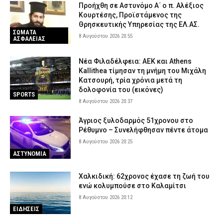
Προήχθη σε Αστυνόμο Α΄ ο π. Αλέξιος
Κουρτέσης, Προϊστάμενος της
Θρησκευτικής Υπηρεσίας της ΕΛ.ΑΣ.
ΣΩΜΑΤΑ
8 Αυγούστου 2026 20:55
ΑΣΦΑΛΕΙΑΣ
Νέα Φιλαδέλφεια: ΑΕΚ και Athens
Kallithea τίμησαν τη μνήμη του Μιχάλη
Κατσουρή, τρία χρόνια μετά τη
δολοφονία του (εικόνες)
SPORTS
8 Αυγούστου 2026 20:37
Άγριος ξυλοδαρμός 51χρονου στο
Ρέθυμνο – Συνελήφθησαν πέντε άτομα
8 Αυγούστου 2026 20:25
ΑΣΤΥΝΟΜΙΑ
Χαλκιδική: 62χρονος έχασε τη ζωή του
ενώ κολυμπούσε στο Καλαμίτσι
8 Αυγούστου 2026 20:12
ΕΙΔΗΣΕΙΣ