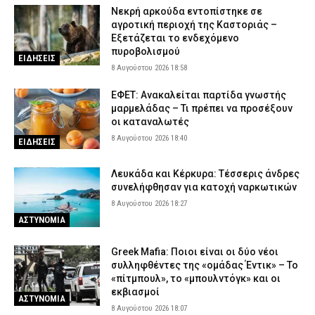
Νεκρή αρκούδα εντοπίστηκε σε
αγροτική περιοχή της Καστοριάς –
Εξετάζεται το ενδεχόμενο
πυροβολισμού
ΕΙΔΗΣΕΙΣ
8 Αυγούστου 2026 18:58
ΕΦΕΤ: Ανακαλείται παρτίδα γνωστής
μαρμελάδας – Τι πρέπει να προσέξουν
οι καταναλωτές
8 Αυγούστου 2026 18:40
ΕΙΔΗΣΕΙΣ
Λευκάδα και Κέρκυρα: Τέσσερις άνδρες
συνελήφθησαν για κατοχή ναρκωτικών
8 Αυγούστου 2026 18:27
ΑΣΤΥΝΟΜΙΑ
Greek Mafia: Ποιοι είναι οι δύο νέοι
συλληφθέντες της «ομάδας Έντικ» – Το
«πίτμπουλ», το «μπουλντόγκ» και οι
εκβιασμοί
ΑΣΤΥΝΟΜΙΑ
8 Αυγούστου 2026 18:07