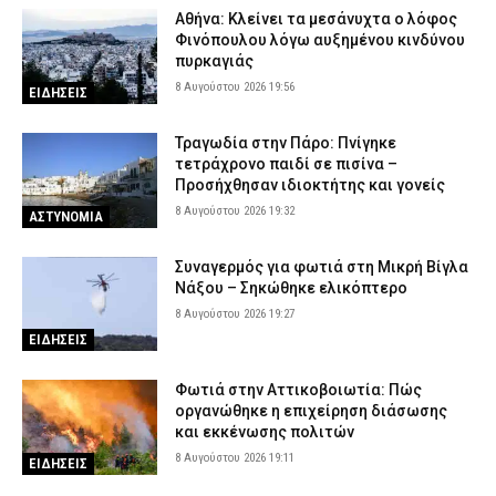
Αθήνα: Κλείνει τα μεσάνυχτα ο λόφος
Φινόπουλου λόγω αυξημένου κινδύνου
πυρκαγιάς
8 Αυγούστου 2026 19:56
ΕΙΔΗΣΕΙΣ
Τραγωδία στην Πάρο: Πνίγηκε
τετράχρονο παιδί σε πισίνα –
Προσήχθησαν ιδιοκτήτης και γονείς
8 Αυγούστου 2026 19:32
ΑΣΤΥΝΟΜΙΑ
Συναγερμός για φωτιά στη Μικρή Βίγλα
Νάξου – Σηκώθηκε ελικόπτερο
8 Αυγούστου 2026 19:27
ΕΙΔΗΣΕΙΣ
Φωτιά στην Αττικοβοιωτία: Πώς
οργανώθηκε η επιχείρηση διάσωσης
και εκκένωσης πολιτών
8 Αυγούστου 2026 19:11
ΕΙΔΗΣΕΙΣ