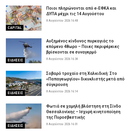
Ποιοι πληρώνονται από e-ΕΦΚΑ και
ΔΥΠΑ μέχρι τις 14 Αυγούστου
8 Αυγούστου 2026 16:48
CAPITAL
Αυξημένος κίνδυνος πυρκαγιάς το
επόμενο 48ωρο – Ποιες περιφέρειες
βρίσκονται σε συναγερμό
8 Αυγούστου 2026 16:34
ΕΙΔΗΣΕΙΣ
Σοβαρό τροχαίο στη Χαλκιδική: Στο
«Παπαγεωργίου» δικυκλιστής μετά από
σύγκρουση
8 Αυγούστου 2026 16:14
ΕΙΔΗΣΕΙΣ
Φωτιά σε χαμηλή βλάστηση στη Σίνδο
Θεσσαλονίκης – Ισχυρή κινητοποίηση
της Πυροσβεστικής
8 Αυγούστου 2026 16:01
ΕΙΔΗΣΕΙΣ